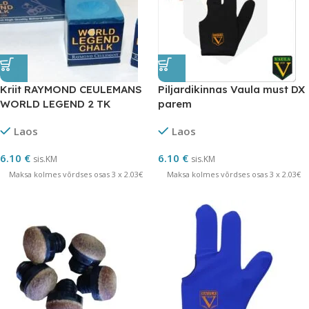
Kriit RAYMOND CEULEMANS
Piljardikinnas Vaula must DX
WORLD LEGEND 2 TK
parem
Laos
Laos
6.10
€
6.10
€
sis.KM
sis.KM
Maksa kolmes võrdses osas 3 x 2.03€
Maksa kolmes võrdses osas 3 x 2.03€