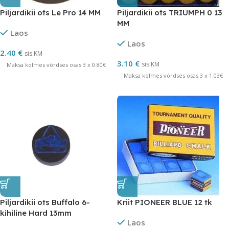
Piljardikii ots Le Pro 14 MM
Piljardikii ots TRIUMPH 0 13
MM
Laos
Laos
2.40
€
sis.KM
3.10
€
sis.KM
Maksa kolmes võrdses osas 3 x 0.80€
Maksa kolmes võrdses osas 3 x 1.03€
Piljardikii ots Buffalo 6-
Kriit PIONEER BLUE 12 tk
kihiline Hard 13mm
Laos