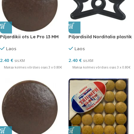
Piljardikii ots Le Pro 13 MM
Piljardisild Norditalia plastik
Laos
Laos
2.40
€
2.40
€
sis.KM
sis.KM
Maksa kolmes võrdses osas 3 x 0.80€
Maksa kolmes võrdses osas 3 x 0.80€