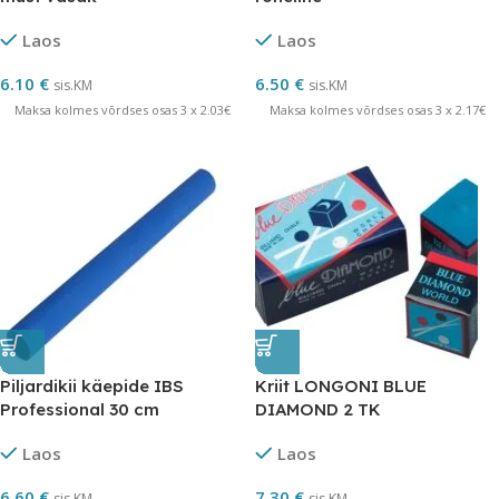
Laos
Laos
6.10
€
6.50
€
sis.KM
sis.KM
Maksa kolmes võrdses osas 3 x 2.03€
Maksa kolmes võrdses osas 3 x 2.17€
Piljardikii käepide IBS
Kriit LONGONI BLUE
Professional 30 cm
DIAMOND 2 TK
Laos
Laos
6.60
€
7.30
€
sis.KM
sis.KM