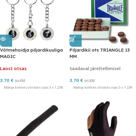
Võtmehoidja piljardikuuliga
Piljardikii ots TRIANGLE 13
MAGIC
MM
Laost otsas
Saadaval järeltellimisel
3.70
€
3.70
€
sis.KM
sis.KM
Maksa kolmes võrdses osas 3 x 1.23€
Maksa kolmes võrdses osas 3 x 1.23€