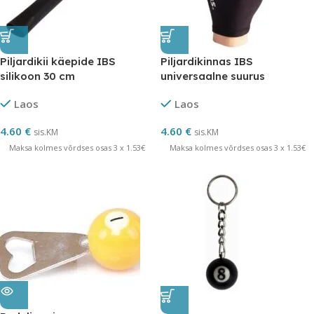
Piljardikii käepide IBS
Piljardikinnas IBS
silikoon 30 cm
universaalne suurus
Laos
Laos
4.60
€
4.60
€
sis.KM
sis.KM
Maksa kolmes võrdses osas 3 x 1.53€
Maksa kolmes võrdses osas 3 x 1.53€