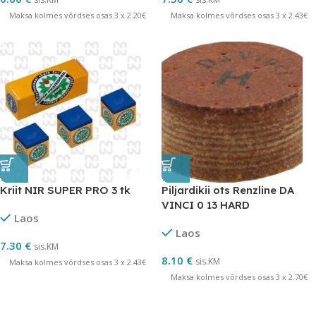
Maksa kolmes võrdses osas 3 x 2.20€
Maksa kolmes võrdses osas 3 x 2.43€
Kriit NIR SUPER PRO 3 tk
Piljardikii ots Renzline DA
VINCI 0 13 HARD
Laos
Laos
7.30
€
sis.KM
8.10
€
sis.KM
Maksa kolmes võrdses osas 3 x 2.43€
Maksa kolmes võrdses osas 3 x 2.70€