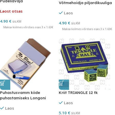
Pudeliavaja
Võtmehoidja piljardikuuliga
Laost otsas
Laos
4.90
€
sis.KM
4.90
€
sis.KM
Maksa kolmes võrdses osas 3 x 1.63€
Maksa kolmes võrdses osas 3 x 1.63€
Puhastusvamm kiide
Kriit TRIANGLE 12 tk
puhastamiseks Longoni
Laos
Laos
5.10
€
sis.KM