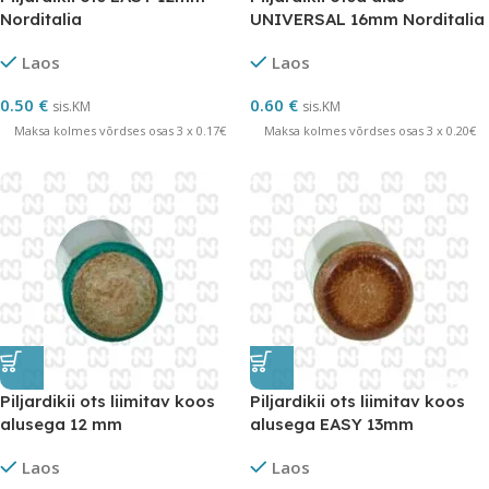
Norditalia
UNIVERSAL 16mm Norditalia
Laos
Laos
0.50
€
0.60
€
sis.KM
sis.KM
Maksa kolmes võrdses osas 3 x 0.17€
Maksa kolmes võrdses osas 3 x 0.20€
Piljardikii ots liimitav koos
Piljardikii ots liimitav koos
alusega 12 mm
alusega EASY 13mm
Laos
Laos