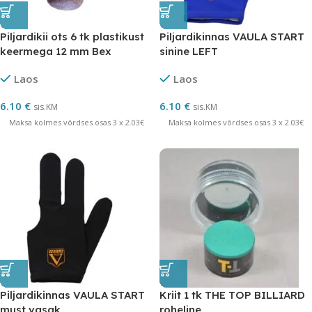
Piljardikii ots 6 tk plastikust
Piljardikinnas VAULA START
keermega 12 mm Bex
sinine LEFT
Laos
Laos
6.10
€
6.10
€
sis.KM
sis.KM
Maksa kolmes võrdses osas 3 x 2.03€
Maksa kolmes võrdses osas 3 x 2.03€
Piljardikinnas VAULA START
Kriit 1 tk THE TOP BILLIARD
must vasak
roheline