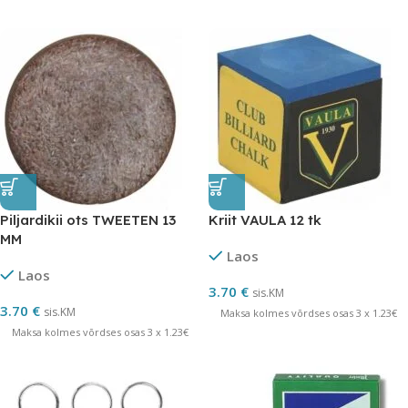
Piljardikii ots TWEETEN 13
Kriit VAULA 12 tk
MM
Laos
Laos
3.70
€
sis.KM
3.70
€
sis.KM
Maksa kolmes võrdses osas 3 x 1.23€
Maksa kolmes võrdses osas 3 x 1.23€