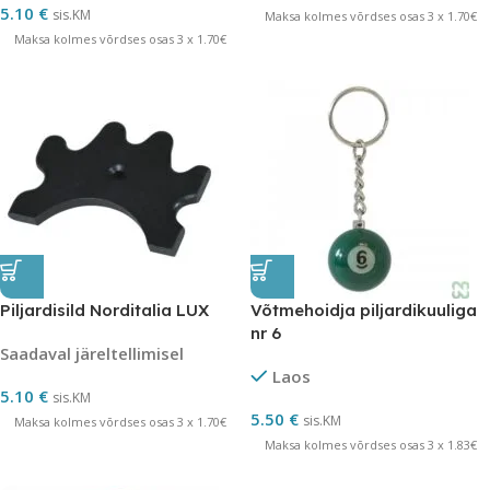
5.10
€
sis.KM
Maksa kolmes võrdses osas 3 x 1.70€
Maksa kolmes võrdses osas 3 x 1.70€
Piljardisild Norditalia LUX
Võtmehoidja piljardikuuliga
nr 6
Saadaval järeltellimisel
Laos
5.10
€
sis.KM
5.50
€
sis.KM
Maksa kolmes võrdses osas 3 x 1.70€
Maksa kolmes võrdses osas 3 x 1.83€