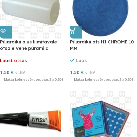
Piljardikii alus liimitavale
Piljardikii ots HI CHROME 10
otsale Vene püramiid
MM
Laost otsas
Laos
1.50
€
1.50
€
sis.KM
sis.KM
Maksa kolmes võrdses osas 3 x 0.50€
Maksa kolmes võrdses osas 3 x 0.50€