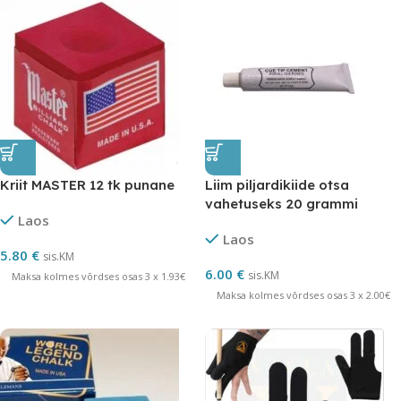
Kriit MASTER 12 tk punane
Liim piljardikiide otsa
vahetuseks 20 grammi
Laos
Laos
5.80
€
sis.KM
6.00
€
sis.KM
Maksa kolmes võrdses osas 3 x 1.93€
Maksa kolmes võrdses osas 3 x 2.00€