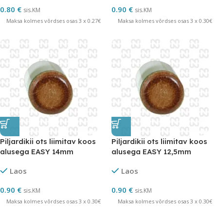
0.80
€
0.90
€
sis.KM
sis.KM
Maksa kolmes võrdses osas 3 x 0.27€
Maksa kolmes võrdses osas 3 x 0.30€
Piljardikii ots liimitav koos
Piljardikii ots liimitav koos
alusega EASY 14mm
alusega EASY 12,5mm
Laos
Laos
0.90
€
0.90
€
sis.KM
sis.KM
Maksa kolmes võrdses osas 3 x 0.30€
Maksa kolmes võrdses osas 3 x 0.30€