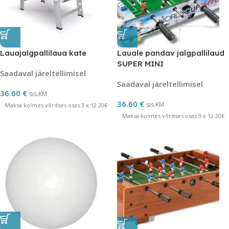
Lauajalgpallilaua kate
Lauale pandav jalgpallilaud
SUPER MINI
Saadaval järeltellimisel
Saadaval järeltellimisel
36.60
€
sis.KM
36.60
€
sis.KM
Maksa kolmes võrdses osas 3 x 12.20€
Maksa kolmes võrdses osas 3 x 12.20€