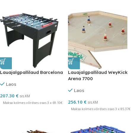
Lauajalgpallilaud Barcelona
Lauajalgpallilaud WeyKick
Arena 7700
Laos
Laos
207.30
€
sis.KM
256.10
€
sis.KM
Maksa kolmes võrdses osas 3 x 69.10€
Maksa kolmes võrdses osas 3 x 85.37€