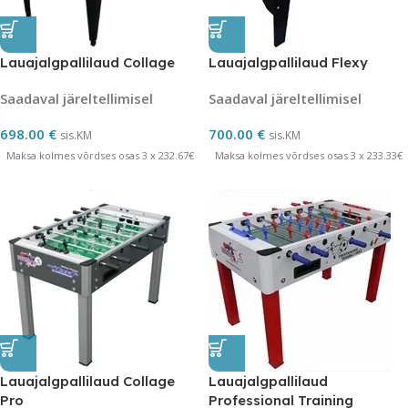
Lauajalgpallilaud Collage
Lauajalgpallilaud Flexy
Saadaval järeltellimisel
Saadaval järeltellimisel
698.00
€
700.00
€
sis.KM
sis.KM
Maksa kolmes võrdses osas 3 x 232.67€
Maksa kolmes võrdses osas 3 x 233.33€
Lauajalgpallilaud Collage
Lauajalgpallilaud
Pro
Professional Training