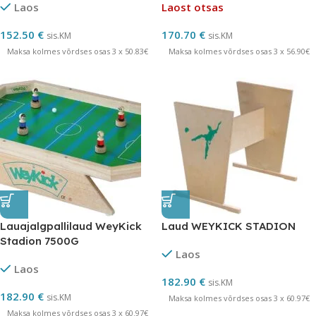
Laos
Laost otsas
152.50
€
170.70
€
sis.KM
sis.KM
Maksa kolmes võrdses osas 3 x 50.83€
Maksa kolmes võrdses osas 3 x 56.90€
Lauajalgpallilaud WeyKick
Laud WEYKICK STADION
Stadion 7500G
Laos
Laos
182.90
€
sis.KM
182.90
€
sis.KM
Maksa kolmes võrdses osas 3 x 60.97€
Maksa kolmes võrdses osas 3 x 60.97€