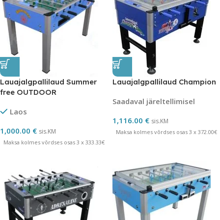
Lauajalgpallilaud Summer
Lauajalgpallilaud Champion
free OUTDOOR
Saadaval järeltellimisel
Laos
1,116.00
€
sis.KM
1,000.00
€
sis.KM
Maksa kolmes võrdses osas 3 x 372.00€
Maksa kolmes võrdses osas 3 x 333.33€