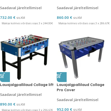
Saadaval järeltellimisel
Saadaval järeltellimisel
732.00
€
860.00
€
sis.KM
sis.KM
Maksa kolmes võrdses osas 3 x 244.00€
Maksa kolmes võrdses osas 3 x 286.67€
Lauajalgpallilaud Collage lift
Lauajalgpallilaud Collage
Pro Cover
Saadaval järeltellimisel
Saadaval järeltellimisel
890.00
€
sis.KM
952.00
€
sis.KM
Maksa kolmes võrdses osas 3 x 296.67€