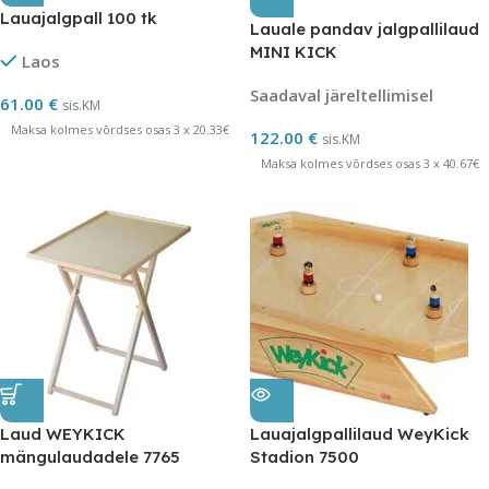
Lauajalgpall 100 tk
Lauale pandav jalgpallilaud
MINI KICK
Laos
Saadaval järeltellimisel
61.00
€
sis.KM
Maksa kolmes võrdses osas 3 x 20.33€
122.00
€
sis.KM
Maksa kolmes võrdses osas 3 x 40.67€
Laud WEYKICK
Lauajalgpallilaud WeyKick
mängulaudadele 7765
Stadion 7500