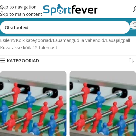
Skip to navigation
Skip to main content
Esileht
Kõik kategooriad
Lauamängud ja vahendid
Lauajalgpall
Kuvatakse kõik 45 tulemust
KATEGOORIAD