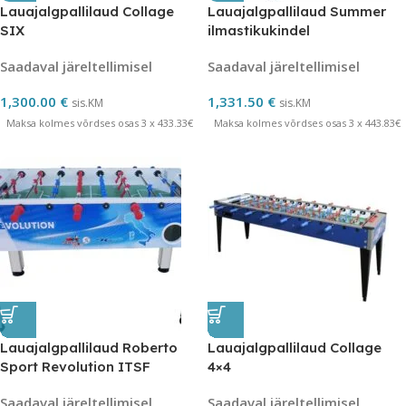
Lauajalgpallilaud Collage
Lauajalgpallilaud Summer
SIX
ilmastikukindel
Saadaval järeltellimisel
Saadaval järeltellimisel
1,300.00
€
1,331.50
€
sis.KM
sis.KM
Maksa kolmes võrdses osas 3 x 433.33€
Maksa kolmes võrdses osas 3 x 443.83€
Lauajalgpallilaud Roberto
Lauajalgpallilaud Collage
Sport Revolution ITSF
4×4
Saadaval järeltellimisel
Saadaval järeltellimisel