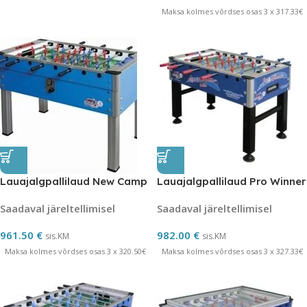
Maksa kolmes võrdses osas 3 x 317.33€
Lauajalgpallilaud New Camp
Lauajalgpallilaud Pro Winner
Saadaval järeltellimisel
Saadaval järeltellimisel
961.50
€
982.00
€
sis.KM
sis.KM
Maksa kolmes võrdses osas 3 x 320.50€
Maksa kolmes võrdses osas 3 x 327.33€