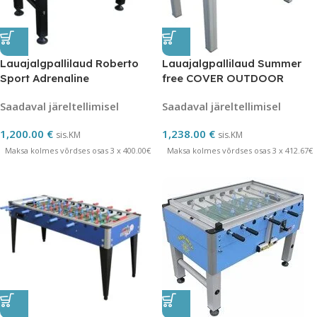
Lauajalgpallilaud Roberto
Lauajalgpallilaud Summer
Sport Adrenaline
free COVER OUTDOOR
Saadaval järeltellimisel
Saadaval järeltellimisel
1,200.00
€
1,238.00
€
sis.KM
sis.KM
Maksa kolmes võrdses osas 3 x 400.00€
Maksa kolmes võrdses osas 3 x 412.67€