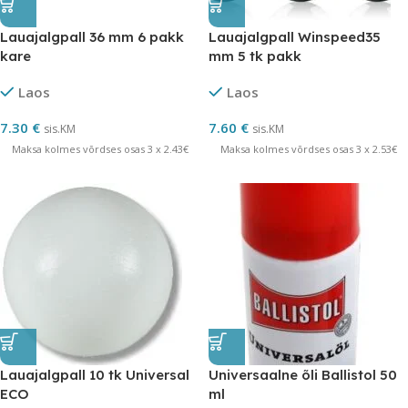
Lauajalgpall 36 mm 6 pakk
Lauajalgpall Winspeed35
kare
mm 5 tk pakk
Laos
Laos
7.30
€
7.60
€
sis.KM
sis.KM
Maksa kolmes võrdses osas 3 x 2.43€
Maksa kolmes võrdses osas 3 x 2.53€
Lauajalgpall 10 tk Universal
Universaalne õli Ballistol 50
ECO
ml