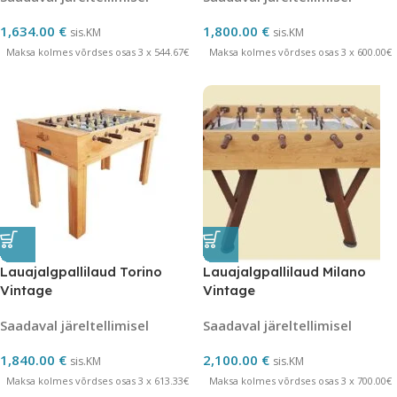
1,634.00
€
1,800.00
€
sis.KM
sis.KM
Maksa kolmes võrdses osas 3 x 544.67€
Maksa kolmes võrdses osas 3 x 600.00€
Lauajalgpallilaud Torino
Lauajalgpallilaud Milano
Vintage
Vintage
Saadaval järeltellimisel
Saadaval järeltellimisel
1,840.00
€
2,100.00
€
sis.KM
sis.KM
Maksa kolmes võrdses osas 3 x 613.33€
Maksa kolmes võrdses osas 3 x 700.00€