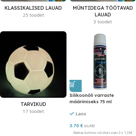
KLASSIKALISED LAUAD
MÜNTIDEGA TÖÖTAVAD
LAUAD
25 toodet
3 toodet
Silikoonõli varraste
määrimiseks 75 ml
TARVIKUD
17 toodet
Laos
3.70
€
sis.KM
Maksa kolmes võrdses osas 3 x 1.23€