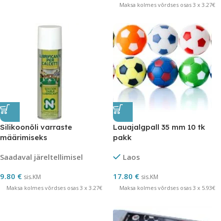
Maksa kolmes võrdses osas 3 x 3.27€
Silikoonõli varraste
Lauajalgpall 35 mm 10 tk
määrimiseks
pakk
Saadaval järeltellimisel
Laos
9.80
€
17.80
€
sis.KM
sis.KM
Maksa kolmes võrdses osas 3 x 3.27€
Maksa kolmes võrdses osas 3 x 5.93€