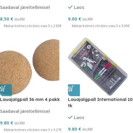
Saadaval järeltellimisel
Laos
8.50
€
9.00
€
sis.KM
sis.KM
Maksa kolmes võrdses osas 3 x 2.83€
Maksa kolmes võrdses osas 3 x 3.00€
Lauajalgpall 36 mm 4 pakk
Lauajalgpall International 10
tk
Saadaval järeltellimisel
Laos
9.80
€
sis.KM
9.80
€
sis.KM
Maksa kolmes võrdses osas 3 x 3.27€