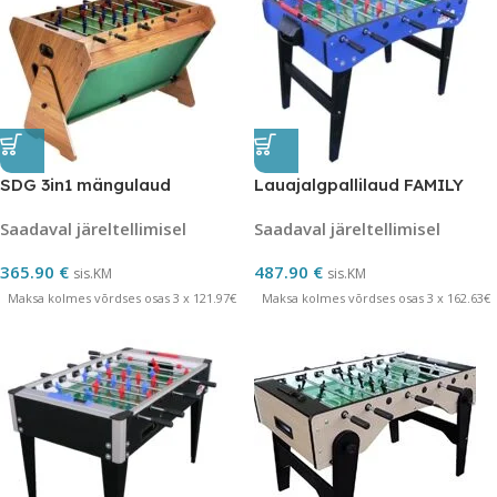
SDG 3in1 mängulaud
Lauajalgpallilaud FAMILY
Saadaval järeltellimisel
Saadaval järeltellimisel
365.90
€
487.90
€
sis.KM
sis.KM
Maksa kolmes võrdses osas 3 x 121.97€
Maksa kolmes võrdses osas 3 x 162.63€