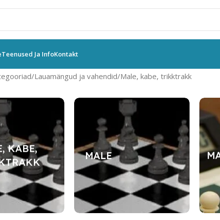
e
Teenused Ja Info
Kontakt
tegooriad
Lauamängud ja vahendid
Male, kabe, trikktrakk
, KABE,
MALE
MA
KTRAKK