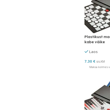
Plastikust ma
kabe väike
Laos
7.30
€
sis.KM
Maksa kolmes võ