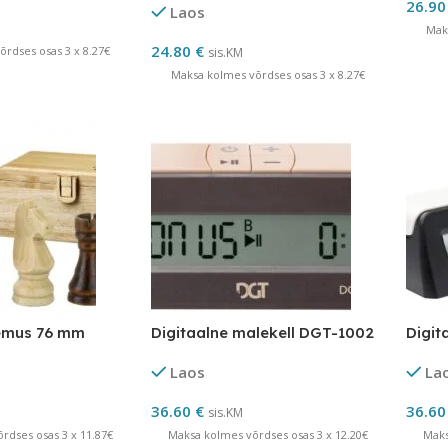
26.9
Laos
Mak
24.80
€
rdses osas 3 x 8.27€
sis.KM
Maksa kolmes võrdses osas 3 x 8.27€
emus 76 mm
Digitaalne malekell DGT-1002
Digit
Laos
La
36.60
€
36.6
sis.KM
rdses osas 3 x 11.87€
Maksa kolmes võrdses osas 3 x 12.20€
Maks