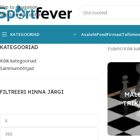
Skip to navigation
Skip to main content
KATEGOORIAD
Avaleht
Pood
Firmast
Tellimin
KATEGOORIAD
Esileht
Kõik ka
Kõik kategooriad
Sammumõõtjad
FILTREERI HINNA JÄRGI
MALE
TRIK