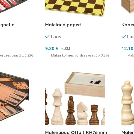
gnetic
Malelaud papist
Kabe
Laos
La
9.80
€
12.1
sis.KM
rdses osas 3 x 3.23€
Maksa kolmes võrdses osas 3 x 3.27€
Mak
Malenupud Otto I KH76 mm
Male