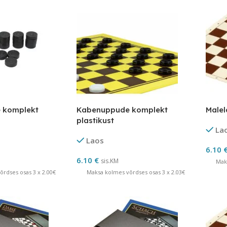
 komplekt
Kabenuppude komplekt
Male
plastikust
La
Laos
6.10
6.10
€
sis.KM
Mak
rdses osas 3 x 2.00€
Maksa kolmes võrdses osas 3 x 2.03€