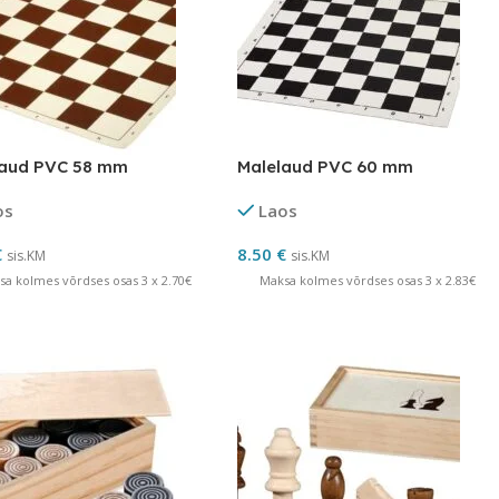
laud PVC 58 mm
Malelaud PVC 60 mm
os
Laos
€
8.50
€
sis.KM
sis.KM
sa kolmes võrdses osas 3 x 2.70€
Maksa kolmes võrdses osas 3 x 2.83€