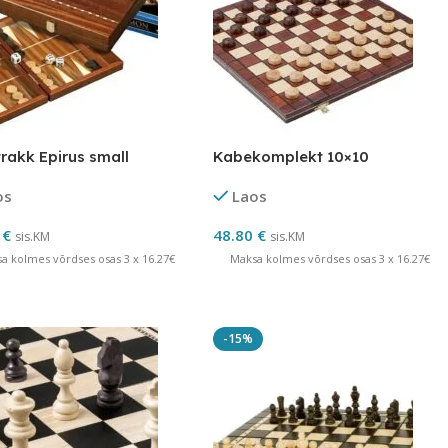
trakk Epirus small
Kabekomplekt 10×10
os
Laos
0
€
48.80
€
sis.KM
sis.KM
a kolmes võrdses osas 3 x 16.27€
Maksa kolmes võrdses osas 3 x 16.27€
-15%