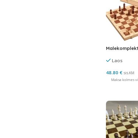
Malekomplek
Laos
48.80
€
sis.KM
Maksa kolmes võ