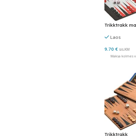
Trikktrakk ma
Laos
9.70
€
sis.KM
Maksa kolmes võ
Trikktrakk