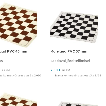
laud PVC 45 mm
Malelaud PVC 57 mm
os
Saadaval järeltellimisel
€
7.30
€
sis.KM
sis.KM
sa kolmes võrdses osas 3 x 2.03€
Maksa kolmes võrdses osas 3 x 2.43€