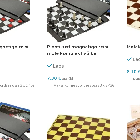
gnetiga reisi
Plastikust magnetiga reisi
Male
male komplekt väike
La
Laos
8.10
7.30
€
sis.KM
Mak
rdses osas 3 x 2.43€
Maksa kolmes võrdses osas 3 x 2.43€