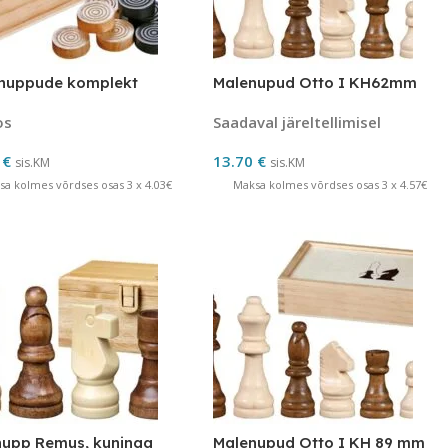
nuppude komplekt
Malenupud Otto I KH62mm
os
Saadaval järeltellimisel
0
€
13.70
€
sis.KM
sis.KM
sa kolmes võrdses osas 3 x 4.03€
Maksa kolmes võrdses osas 3 x 4.57€
nupp Remus, kuninga
Malenupud Otto I KH 89 mm