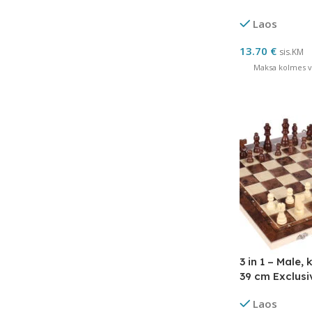
Laos
13.70
€
sis.KM
Maksa kolmes võ
3 in 1 – Male,
39 cm Exclusi
Laos