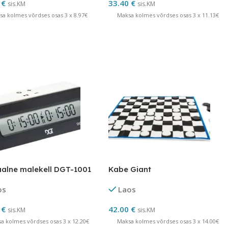
0
€
33.40
€
sis.KM
sis.KM
sa kolmes võrdses osas 3 x 8.97€
Maksa kolmes võrdses osas 3 x 11.13€
aalne malekell DGT-1001
Kabe Giant
os
Laos
0
€
42.00
€
sis.KM
sis.KM
a kolmes võrdses osas 3 x 12.20€
Maksa kolmes võrdses osas 3 x 14.00€