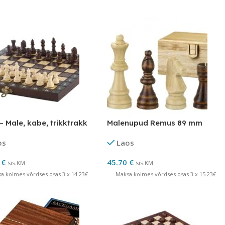
 – Male, kabe, trikktrakk
Malenupud Remus 89 mm
os
Laos
0
€
45.70
€
sis.KM
sis.KM
a kolmes võrdses osas 3 x 14.23€
Maksa kolmes võrdses osas 3 x 15.23€