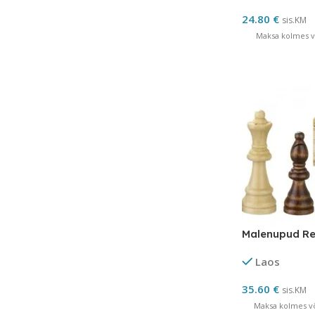
24.80
€
sis.KM
Maksa kolmes võ
Malenupud R
Laos
35.60
€
sis.KM
Maksa kolmes võ