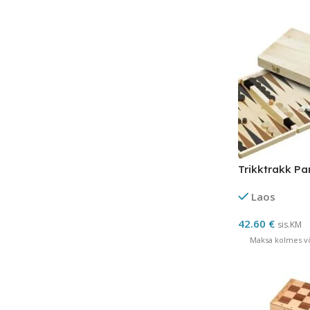
Trikktrakk Pa
Laos
42.60
€
sis.KM
Maksa kolmes võ