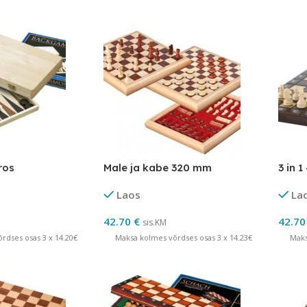
ros
Male ja kabe 320 mm
3 in 1
Laos
La
42.70
€
42.7
sis.KM
rdses osas 3 x 14.20€
Maksa kolmes võrdses osas 3 x 14.23€
Maks