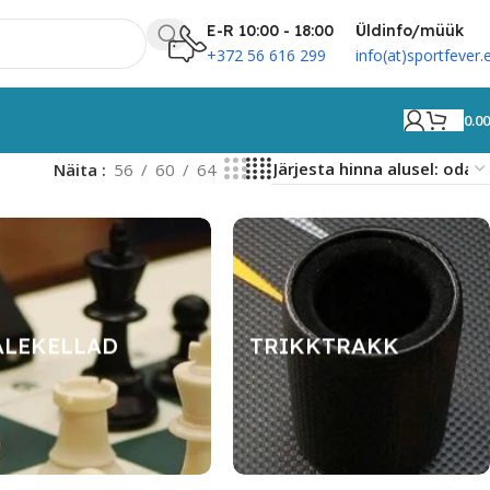
E-R 10:00 - 18:00
Üldinfo/müük
+372 56 616 299
info(at)sportfever.
0.0
Näita
56
60
64
LEKELLAD
TRIKKTRAKK