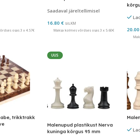
kõrg
Saadaval järeltellimisel
La
16.80
€
sis.KM
20.0
rdses osas 3 x 4.57€
Maksa kolmes võrdses osas 3 x 5.60€
Mak
UUS
 kabe, trikktrakk
Male
ve
Malenupud plastikust Nerva
La
kuninga kõrgus 95 mm