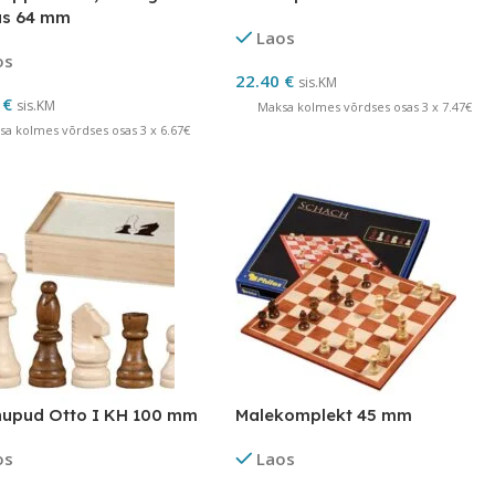
us 64 mm
Laos
os
22.40
€
sis.KM
0
€
sis.KM
Maksa kolmes võrdses osas 3 x 7.47€
sa kolmes võrdses osas 3 x 6.67€
nupud Otto I KH 100 mm
Malekomplekt 45 mm
os
Laos