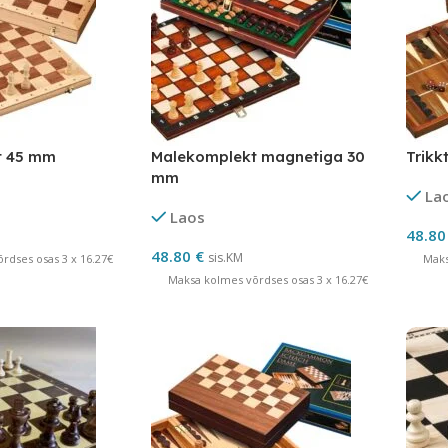
t 45 mm
Malekomplekt magnetiga 30
Trikk
mm
La
Laos
48.8
48.80
€
sis.KM
rdses osas 3 x 16.27€
Maks
Maksa kolmes võrdses osas 3 x 16.27€