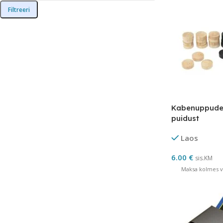
Filtreeri
Kabenuppude
puidust
Laos
6.00
€
sis.KM
Maksa kolmes võ