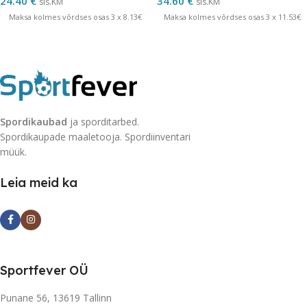
24.40
€
34.60
€
sis.KM
sis.KM
Maksa kolmes võrdses osas 3 x 8.13€
Maksa kolmes võrdses osas 3 x 11.53€
Spordikaubad
ja sporditarbed.
Spordikaupade maaletooja. Spordiinventari
müük.
Leia meid ka
Sportfever OÜ
Punane 56, 13619 Tallinn