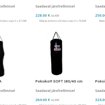
tellimisel
Saadaval järeltellimisel
Saadav
228.00
€
250.
sis.KM
rdses osas 3 x 67.34€
Maksa kolmes võrdses osas 3 x 76.00€
Maks
A
Poksikott SOFT 180/40 cm
Poksi
tellimisel
Saadaval järeltellimisel
Saadav
264.00
€
324.
sis.KM