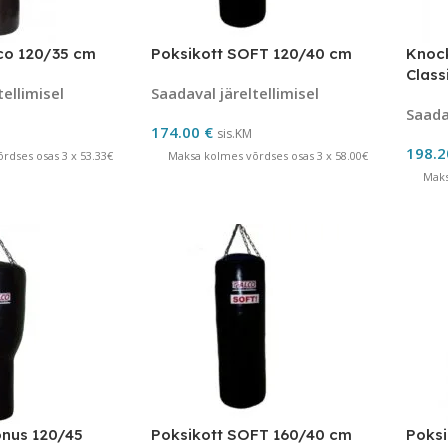
co 120/35 cm
Poksikott SOFT 120/40 cm
Knock
Class
tellimisel
Saadaval järeltellimisel
Saadav
174.00
€
sis.KM
198.
rdses osas 3 x 53.33€
Maksa kolmes võrdses osas 3 x 58.00€
Maks
onus 120/45
Poksikott SOFT 160/40 cm
Poksi