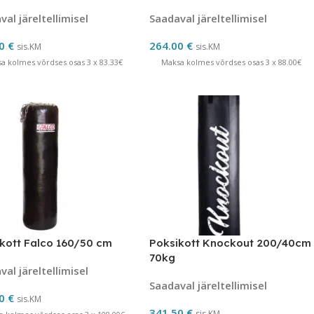
al järeltellimisel
Saadaval järeltellimisel
00
€
264.00
€
sis.KM
sis.KM
a kolmes võrdses osas 3 x 83.33€
Maksa kolmes võrdses osas 3 x 88.00€
kott Falco 160/50 cm
Poksikott Knockout 200/40cm
70kg
al järeltellimisel
Saadaval järeltellimisel
00
€
sis.KM
341.50
€
sis.KM