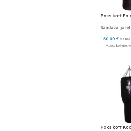
Poksikott Fal
Saadaval järel
160.00
€
sis.KM
Maksa kolmes võ
Poksikott Ko