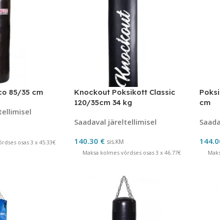
co 85/35 cm
Knockout Poksikott Classic
Poksi
120/35cm 34 kg
cm
tellimisel
Saadaval järeltellimisel
Saadav
140.30
€
144.
sis.KM
rdses osas 3 x 45.33€
Maksa kolmes võrdses osas 3 x 46.77€
Maks