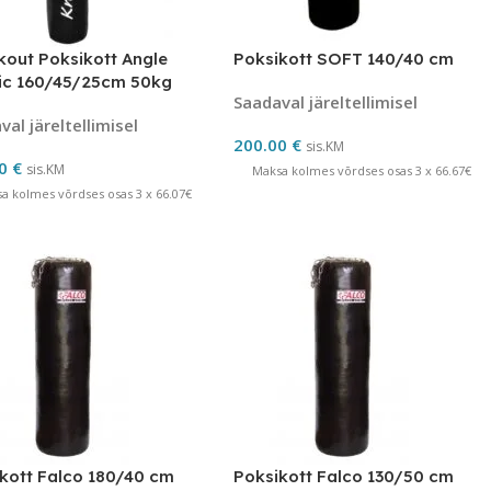
out Poksikott Angle
Poksikott SOFT 140/40 cm
ic 160/45/25cm 50kg
Saadaval järeltellimisel
al järeltellimisel
200.00
€
sis.KM
20
€
sis.KM
Maksa kolmes võrdses osas 3 x 66.67€
a kolmes võrdses osas 3 x 66.07€
kott Falco 180/40 cm
Poksikott Falco 130/50 cm