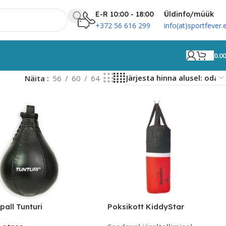
E-R 10:00 - 18:00
Üldinfo/müük
+372 56 616 299
info(at)sportfever.
0.0
Näita
56
60
64
pall Tunturi
Poksikott KiddyStar