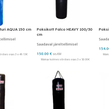
turi AQUA 150 cm
Poksikott Falco HEAVY 100/30
Poksi
cm
tellimisel
Saadav
Saadaval järeltellimisel
154.
150.00
€
sis.KM
rdses osas 3 x 49.13€
Maks
Maksa kolmes võrdses osas 3 x 50.00€