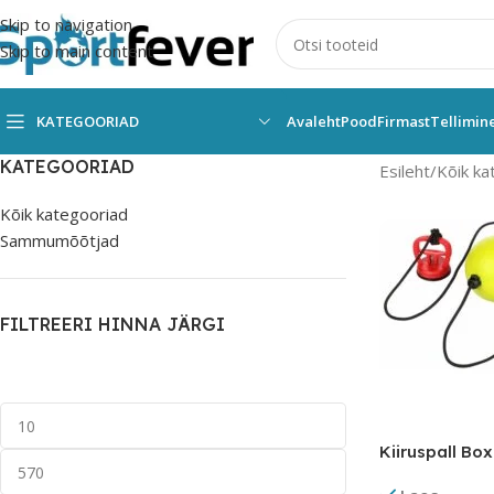
Skip to navigation
Skip to main content
KATEGOORIAD
Avaleht
Pood
Firmast
Tellimin
KATEGOORIAD
Esileht
Kõik ka
Kõik kategooriad
Sammumõõtjad
FILTREERI HINNA JÄRGI
Kiiruspall Bo