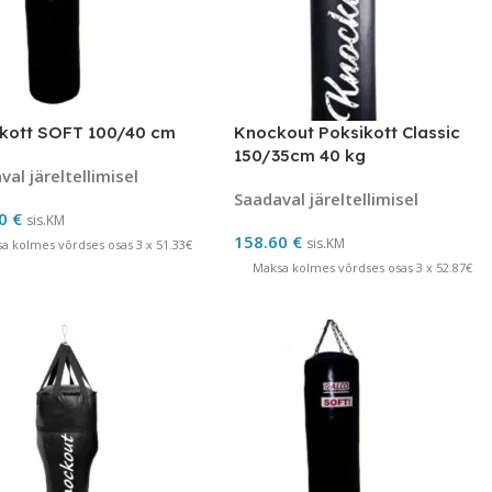
kott SOFT 100/40 cm
Knockout Poksikott Classic
150/35cm 40 kg
al järeltellimisel
Saadaval järeltellimisel
00
€
sis.KM
158.60
€
sis.KM
a kolmes võrdses osas 3 x 51.33€
Maksa kolmes võrdses osas 3 x 52.87€