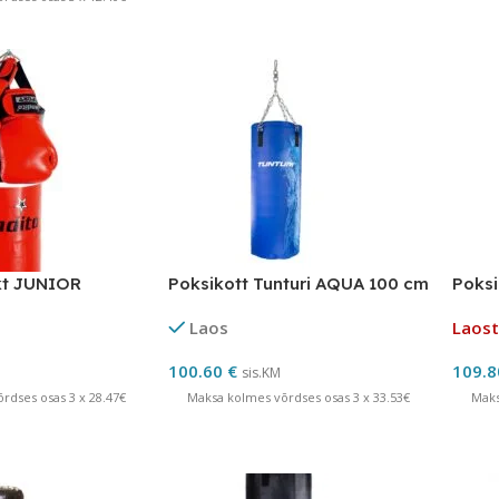
kt JUNIOR
Poksikott Tunturi AQUA 100 cm
Poksi
Laos
Laost
100.60
€
109.
sis.KM
rdses osas 3 x 28.47€
Maksa kolmes võrdses osas 3 x 33.53€
Maks