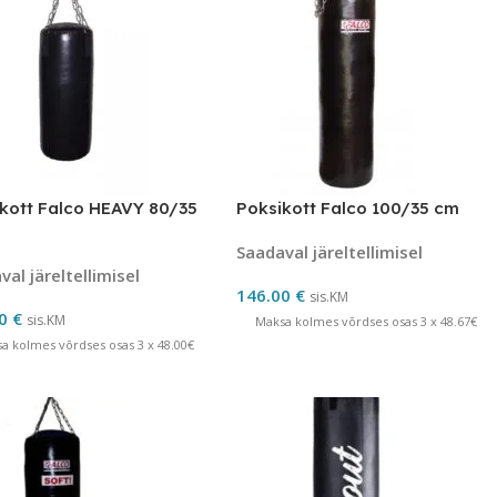
kott Falco HEAVY 80/35
Poksikott Falco 100/35 cm
Saadaval järeltellimisel
al järeltellimisel
146.00
€
sis.KM
00
€
sis.KM
Maksa kolmes võrdses osas 3 x 48.67€
a kolmes võrdses osas 3 x 48.00€