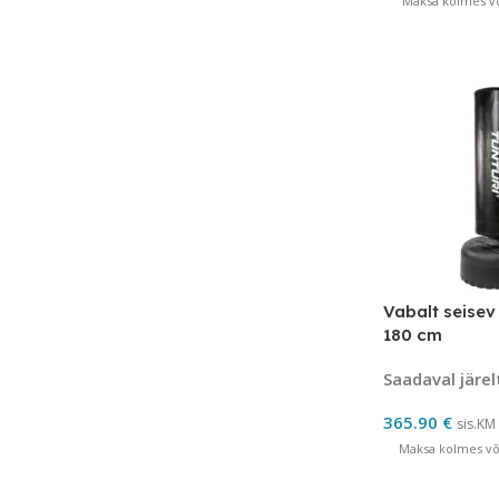
Maksa kolmes võ
Vabalt seisev
180 cm
Saadaval järel
365.90
€
sis.KM
Maksa kolmes võr