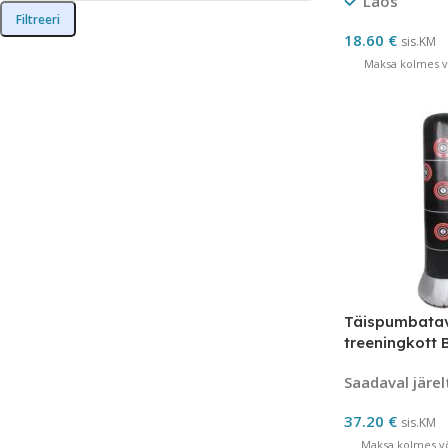
Laos
Filtreeri
18.60
€
sis.KM
Maksa kolmes võ
Täispumbatav
treeningkott 
Saadaval järel
37.20
€
sis.KM
Maksa kolmes võ