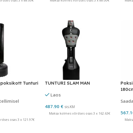
rdses osas 3 x 88.00€
Maksa kolmes võrdses osas 3 x 88.00€
Maks
 poksikott Tunturi
TUNTURI SLAM MAN
Poksi
180c
Laos
tellimisel
Saadav
487.90
€
sis.KM
567.
Maksa kolmes võrdses osas 3 x 162.63€
dses osas 3 x 121.97€
Maks