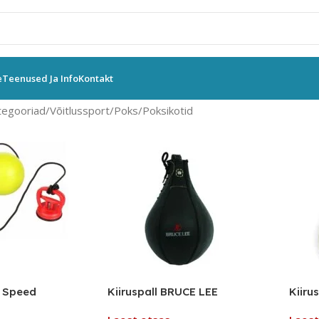
e
Teenused Ja Info
Kontakt
tegooriad
Võitlussport
Poks
Poksikotid
x Speed
Kiiruspall BRUCE LEE
Kiirus