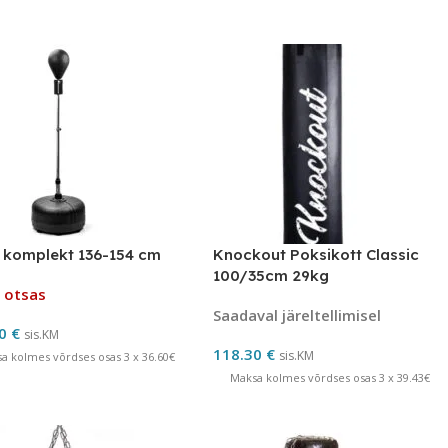
 komplekt 136-154 cm
Knockout Poksikott Classic
100/35cm 29kg
 otsas
Saadaval järeltellimisel
80
€
sis.KM
118.30
€
sis.KM
a kolmes võrdses osas 3 x 36.60€
Maksa kolmes võrdses osas 3 x 39.43€