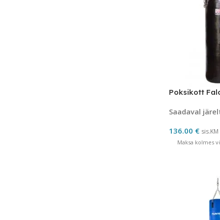
Poksikott Fal
Saadaval järel
136.00
€
sis.KM
Maksa kolmes võ