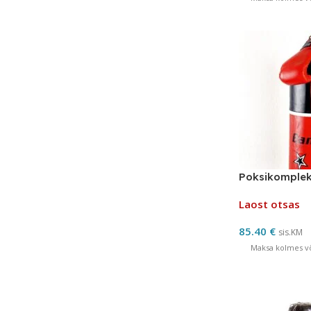
Poksikomple
Laost otsas
85.40
€
sis.KM
Maksa kolmes võ