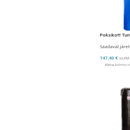
Poksikott Tun
Saadaval järel
147.40
€
sis.KM
Maksa kolmes võ