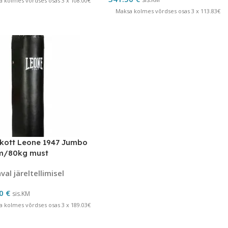
a kolmes võrdses osas 3 x 108.00€
Maksa kolmes võrdses osas 3 x 113.83€
kott Leone 1947 Jumbo
m/80kg must
al järeltellimisel
10
€
sis.KM
a kolmes võrdses osas 3 x 189.03€