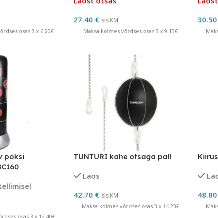
Laost otsas
Laost
27.40
€
30.5
sis.KM
rdses osas 3 x 6.20€
Maksa kolmes võrdses osas 3 x 9.13€
Maks
 poksi
TUNTURI kahe otsaga pall
Kiiru
BC160
Laos
La
tellimisel
42.70
€
48.8
sis.KM
Maksa kolmes võrdses osas 3 x 14.23€
Maks
rdses osas 3 x 12.40€