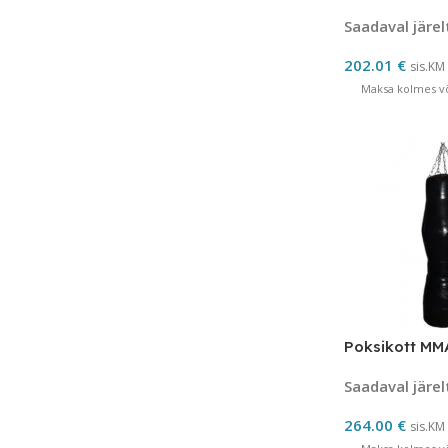
Saadaval järel
202.01
€
sis.KM
Maksa kolmes võ
Poksikott MM
Saadaval järel
264.00
€
sis.KM