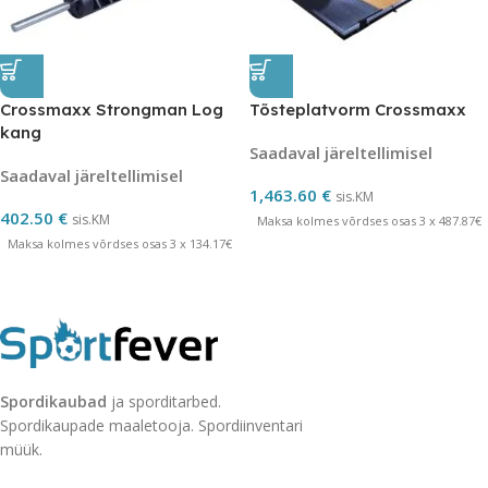
Crossmaxx Strongman Log
Tõsteplatvorm Crossmaxx
kang
Saadaval järeltellimisel
Saadaval järeltellimisel
1,463.60
€
sis.KM
402.50
€
sis.KM
Maksa kolmes võrdses osas 3 x 487.87€
Maksa kolmes võrdses osas 3 x 134.17€
Spordikaubad
ja sporditarbed.
Spordikaupade maaletooja. Spordiinventari
müük.