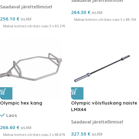
Saadaval järeltellimisel
Saadaval järeltellimisel
264.30
€
sis.KM
256.10
€
sis.KM
Maksa kolmes võrdses osas 3 x 88.10€
Maksa kolmes võrdses osas 3 x 85.37€
Olympic hex kang
Olympic võistluskang naiste
LMX44
Laos
Saadaval järeltellimisel
266.60
€
sis.KM
327.50
€
sis.KM
Maksa kolmes võrdses osas 3 x 88.87€