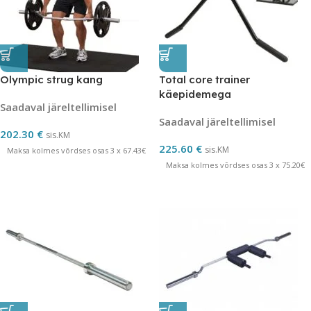
Olympic strug kang
Total core trainer
käepidemega
Saadaval järeltellimisel
Saadaval järeltellimisel
202.30
€
sis.KM
225.60
€
sis.KM
Maksa kolmes võrdses osas 3 x 67.43€
Maksa kolmes võrdses osas 3 x 75.20€