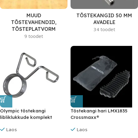
MUUD
TÕSTEKANGID 50 MM
TÕSTEVAHENDID,
AVADELE
TÕSTEPLATVORM
34 toodet
9 toodet
Olympic tõstekangi
Tõstekangi hari LMX1835
libliklukkude komplekt
Crossmaxx®
Laos
Laos