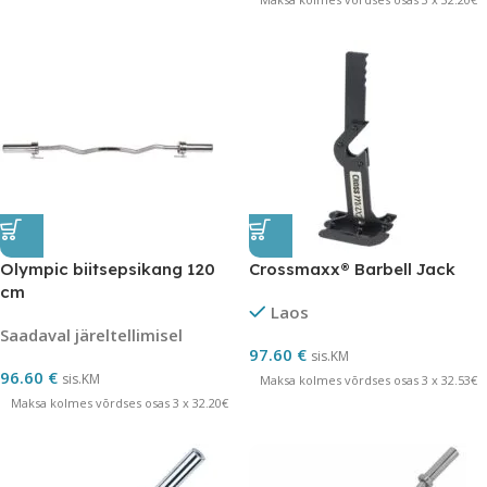
Olympic biitsepsikang 120
Crossmaxx® Barbell Jack
cm
Laos
Saadaval järeltellimisel
97.60
€
sis.KM
96.60
€
sis.KM
Maksa kolmes võrdses osas 3 x 32.53€
Maksa kolmes võrdses osas 3 x 32.20€