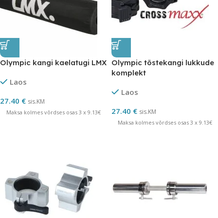
Olympic kangi kaelatugi LMX
Olympic tõstekangi lukkude
komplekt
Laos
Laos
27.40
€
sis.KM
27.40
€
sis.KM
Maksa kolmes võrdses osas 3 x 9.13€
Maksa kolmes võrdses osas 3 x 9.13€