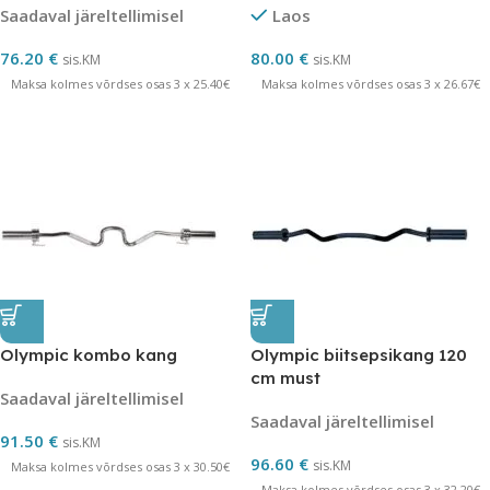
Saadaval järeltellimisel
Laos
76.20
€
80.00
€
sis.KM
sis.KM
Maksa kolmes võrdses osas 3 x 25.40€
Maksa kolmes võrdses osas 3 x 26.67€
Olympic kombo kang
Olympic biitsepsikang 120
cm must
Saadaval järeltellimisel
Saadaval järeltellimisel
91.50
€
sis.KM
96.60
€
sis.KM
Maksa kolmes võrdses osas 3 x 30.50€
Maksa kolmes võrdses osas 3 x 32.20€