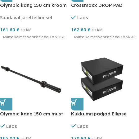
Olympic kang 150 cm kroom
Crossmaxx DROP PAD
Saadaval järeltellimisel
Laos
161.60
€
162.60
€
sis.KM
sis.KM
Maksa kolmes võrdses osas 3 x 53.87€
Maksa kolmes võrdses osas 3 x 54.20€
Olympic kang 150 cm must
Kukkumispadjad Ellipse
Laos
Laos
165.00
€
170.80
€
sis.KM
sis.KM