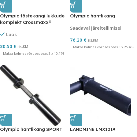
Olympic tõstekangi lukkude
Olympic hantlikang
komplekt Crossmaxx®
Saadaval järeltellimisel
alumiiniumPRO
Laos
76.20
€
sis.KM
30.50
€
sis.KM
Maksa kolmes võrdses osas 3 x 25.40€
Maksa kolmes võrdses osas 3 x 10.17€
Olympic hantlikang SPORT
LANDMINE LMX1019