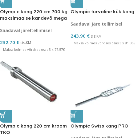
Olympic kang 220 cm 700 kg
Olympic turvaline kükikang
maksimaalse kandevõimega
Saadaval järeltellimisel
Saadaval järeltellimisel
243.90
€
sis.KM
232.70
€
sis.KM
Maksa kolmes võrdses osas 3 x 81.30€
Maksa kolmes võrdses osas 3 x 77.57€
Olympic kang 220 cm kroom
Olympic Swiss kang PRO
TKO