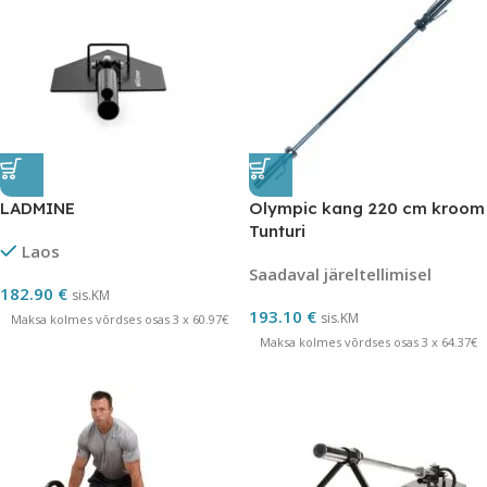
LADMINE
Olympic kang 220 cm kroom
Tunturi
Laos
Saadaval järeltellimisel
182.90
€
sis.KM
193.10
€
sis.KM
Maksa kolmes võrdses osas 3 x 60.97€
Maksa kolmes võrdses osas 3 x 64.37€