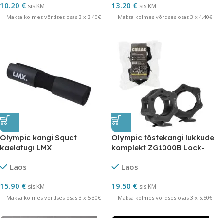
10.20
€
13.20
€
sis.KM
sis.KM
Maksa kolmes võrdses osas 3 x 3.40€
Maksa kolmes võrdses osas 3 x 4.40€
Olympic kangi Squat
Olympic tõstekangi lukkude
kaelatugi LMX
komplekt ZG1000B Lock-
Jaw
Laos
Laos
15.90
€
19.50
€
sis.KM
sis.KM
Maksa kolmes võrdses osas 3 x 5.30€
Maksa kolmes võrdses osas 3 x 6.50€