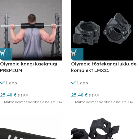
Olympic kangi kaelatugi
Olympic tõstekangi lukkude
PREMIUM
komplekt LMX21
Laos
Laos
25.40
€
25.40
€
sis.KM
sis.KM
Maksa kolmes võrdses osas 3 x 8.47€
Maksa kolmes võrdses osas 3 x 8.47€