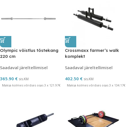
Olympic võistlus tõstekang
Crossmaxx farmer’s walk
220 cm
komplekt
Saadaval järeltellimisel
Saadaval järeltellimisel
365.90
€
402.50
€
sis.KM
sis.KM
Maksa kolmes võrdses osas 3 x 121.97€
Maksa kolmes võrdses osas 3 x 134.17€