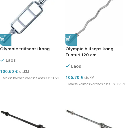
Olympic triitsepsi kang
Olympic biitsepsikang
Tunturi 120 cm
Laos
Laos
100.60
€
sis.KM
106.70
€
sis.KM
Maksa kolmes võrdses osas 3 x 33.53€
Maksa kolmes võrdses osas 3 x 35.57€