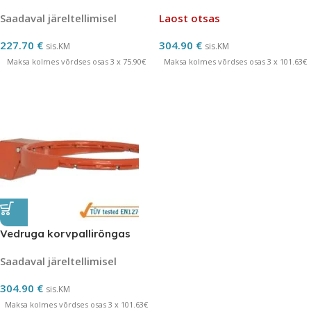
Saadaval järeltellimisel
Laost otsas
227.70
€
304.90
€
sis.KM
sis.KM
Maksa kolmes võrdses osas 3 x 75.90€
Maksa kolmes võrdses osas 3 x 101.63€
Vedruga korvpallirõngas
Saadaval järeltellimisel
304.90
€
sis.KM
Maksa kolmes võrdses osas 3 x 101.63€