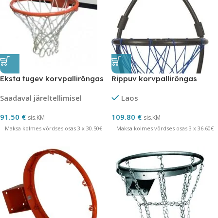
Eksta tugev korvpallirõngas
Rippuv korvpallirõngas
Saadaval järeltellimisel
Laos
91.50
€
109.80
€
sis.KM
sis.KM
Maksa kolmes võrdses osas 3 x 30.50€
Maksa kolmes võrdses osas 3 x 36.60€