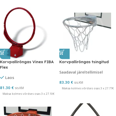
Korvpallirõngas Vinex FIBA
Korvpallirõngas tsingitud
Flex
Saadaval järeltellimisel
Laos
83.30
€
sis.KM
81.30
€
sis.KM
Maksa kolmes võrdses osas 3 x 27.77€
Maksa kolmes võrdses osas 3 x 27.10€