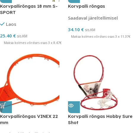
Korvpallirõngas 18 mm S-
Korvpalli rõngas
SPORT
Saadaval järeltellimisel
Laos
34.10
€
sis.KM
25.40
€
sis.KM
Maksa kolmes võrdses osas 3 x 11.37€
Maksa kolmes võrdses osas 3 x 8.47€
Korvpallirõngas VINEX 22
Korvpalli rõngas Hobby Sure
mm
Shot