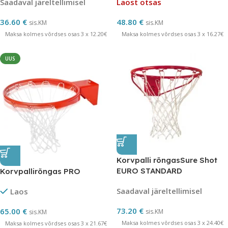
Saadaval järeltellimisel
Laost otsas
36.60
€
48.80
€
sis.KM
sis.KM
Maksa kolmes võrdses osas 3 x 12.20€
Maksa kolmes võrdses osas 3 x 16.27€
UUS
Korvpalli rõngasSure Shot
EURO STANDARD
Korvpallirõngas PRO
Saadaval järeltellimisel
Laos
73.20
€
65.00
€
sis.KM
sis.KM
Maksa kolmes võrdses osas 3 x 24.40€
Maksa kolmes võrdses osas 3 x 21.67€