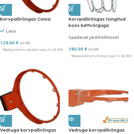
Korvpallirõngas Coma
Korvpallirõngas tsingitud
koos kettvõrguga
Laos
Saadaval järeltellimisel
124.00
€
sis.KM
180.00
€
sis.KM
Maksa kolmes võrdses osas 3 x 41.33€
Maksa kolmes võrdses osas 3 x 60.00€
Vedruga korvpallirõngas
Vedruga korvpallirõngas