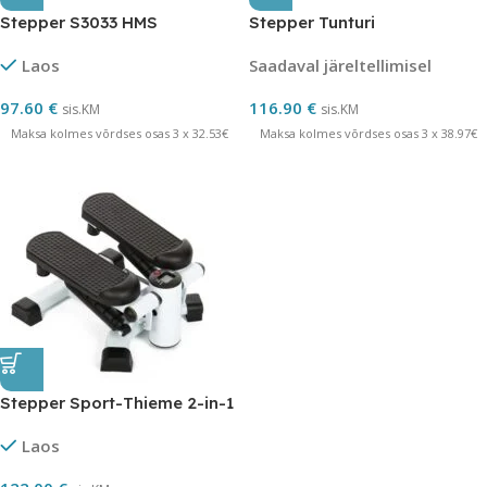
Stepper S3033 HMS
Stepper Tunturi
Laos
Saadaval järeltellimisel
97.60
€
116.90
€
sis.KM
sis.KM
Maksa kolmes võrdses osas 3 x 32.53€
Maksa kolmes võrdses osas 3 x 38.97€
Stepper Sport-Thieme 2-in-1
Laos