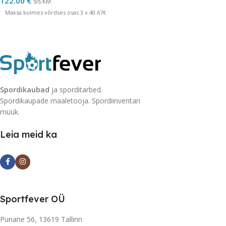
122.00
€
sis.KM
Maksa kolmes võrdses osas 3 x 40.67€
Spordikaubad
ja sporditarbed.
Spordikaupade maaletooja. Spordiinventari
müük.
Leia meid ka
Sportfever OÜ
Punane 56, 13619 Tallinn