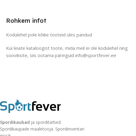
Rohkem infot
Kodulehel pole kõike tooteid üles pandud
Kui leiate kataloogist toote, mida meil ei ole kodulehel ning
sooviksite, siis ootama päringuid info@sportfever.ee
Spordikaubad
ja sporditarbed.
Spordikaupade maaletooja. Spordiinventari
müük.