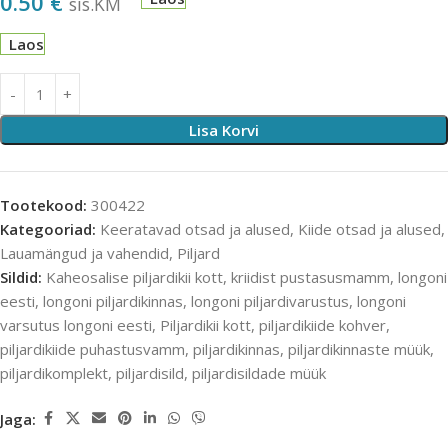
0.50
€
sis.KM
Laos
Lisa Korvi
Tootekood:
300422
Kategooriad:
Keeratavad otsad ja alused
,
Kiide otsad ja alused
,
Lauamängud ja vahendid
,
Piljard
Sildid:
Kaheosalise piljardikii kott
,
kriidist pustasusmamm
,
longoni
eesti
,
longoni piljardikinnas
,
longoni piljardivarustus
,
longoni
varsutus longoni eesti
,
Piljardikii kott
,
piljardikiide kohver
,
piljardikiide puhastusvamm
,
piljardikinnas
,
piljardikinnaste müük
,
piljardikomplekt
,
piljardisild
,
piljardisildade müük
Jaga: