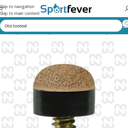
Skip to navigation
Skip to main content
endid
Piljard
Kiide otsad ja alused
Keeratavad otsad ja alused