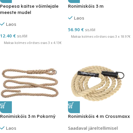
Peopesa kaitse võimlejale
Ronimisköis 3 m
meeste mudel
Laos
Laos
56.90
€
sis.KM
12.40
€
sis.KM
Maksa kolmes võrdses osas 3 x 18.97€
Maksa kolmes võrdses osas 3 x 4.13€
Ronimisköis 3 m Pokorný
Ronimisköis 4 m Crossmaxx
Laos
Saadaval järeltellimisel