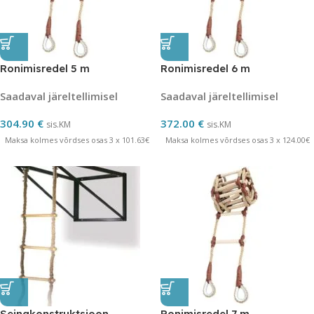
Ronimisredel 5 m
Ronimisredel 6 m
Saadaval järeltellimisel
Saadaval järeltellimisel
304.90
€
372.00
€
sis.KM
sis.KM
Maksa kolmes võrdses osas 3 x 101.63€
Maksa kolmes võrdses osas 3 x 124.00€
Seinakonstruktsioon
Ronimisredel 7 m