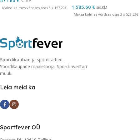
471.60
€
sis.KM
1,585.60
€
sis.KM
Maksa kolmes võrdses osas 3 x 157.20€
Maksa kolmes võrdses osas 3 x 528.53€
Spordikaubad
ja sporditarbed.
Spordikaupade maaletooja. Spordiinventari
müük.
Leia meid ka
Sportfever OÜ
Punane 56, 13619 Tallinn