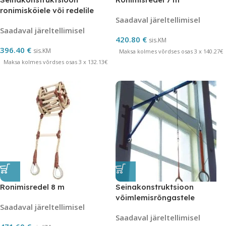
ronimisköiele või redelile
Saadaval järeltellimisel
Saadaval järeltellimisel
420.80
€
sis.KM
396.40
€
sis.KM
Maksa kolmes võrdses osas 3 x 140.27€
Maksa kolmes võrdses osas 3 x 132.13€
Ronimisredel 8 m
Seinakonstruktsioon
võimlemisrõngastele
Saadaval järeltellimisel
Saadaval järeltellimisel