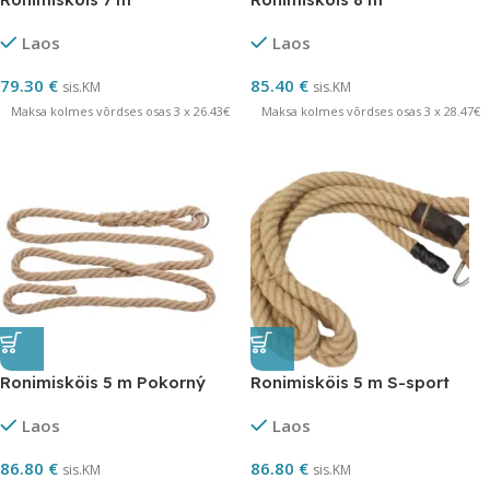
Laos
Laos
79.30
€
85.40
€
sis.KM
sis.KM
Maksa kolmes võrdses osas 3 x 26.43€
Maksa kolmes võrdses osas 3 x 28.47€
Ronimisköis 5 m Pokorný
Ronimisköis 5 m S-sport
Laos
Laos
86.80
€
86.80
€
sis.KM
sis.KM