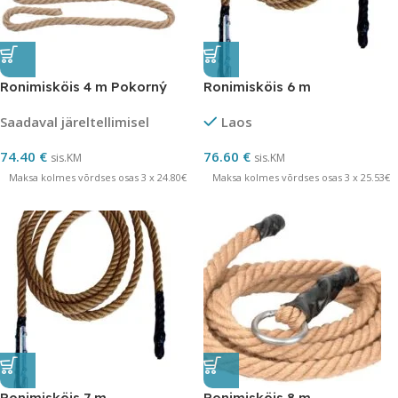
Ronimisköis 4 m Pokorný
Ronimisköis 6 m
Saadaval järeltellimisel
Laos
74.40
€
76.60
€
sis.KM
sis.KM
Maksa kolmes võrdses osas 3 x 24.80€
Maksa kolmes võrdses osas 3 x 25.53€
Ronimisköis 7 m
Ronimisköis 8 m