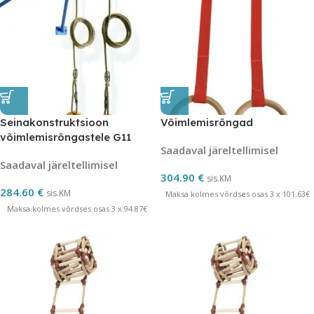
Seinakonstruktsioon
Võimlemisrõngad
võimlemisrõngastele G11
Saadaval järeltellimisel
Saadaval järeltellimisel
304.90
€
sis.KM
284.60
€
sis.KM
Maksa kolmes võrdses osas 3 x 101.63€
Maksa kolmes võrdses osas 3 x 94.87€