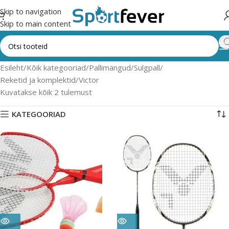
Skip to navigation
Skip to main content
Esileht
Kõik kategooriad
Pallimängud
Sulgpall
Reketid ja komplektid
Victor
Kuvatakse kõik 2 tulemust
KATEGOORIAD