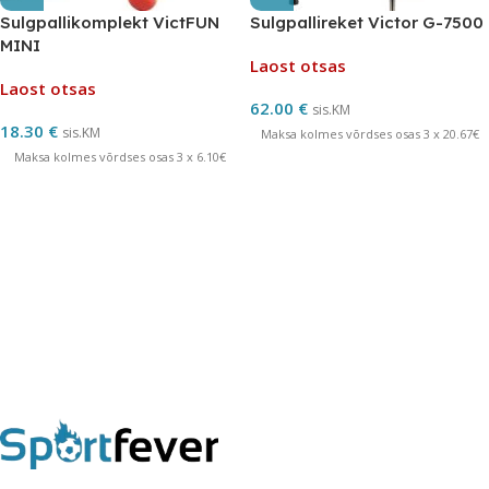
Sulgpallikomplekt VictFUN
Sulgpallireket Victor G-7500
MINI
Laost otsas
Laost otsas
62.00
€
sis.KM
18.30
€
sis.KM
Maksa kolmes võrdses osas 3 x 20.67€
Maksa kolmes võrdses osas 3 x 6.10€