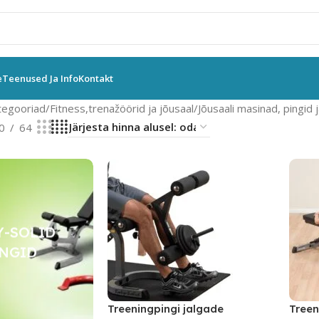
e
Teenused Ja Info
Kontakt
tegooriad
Fitness,trenažöörid ja jõusaal
Jõusaali masinad, pingid ja
0
64
Y-SOLID
INGID
Treeningpingi jalgade
Treen