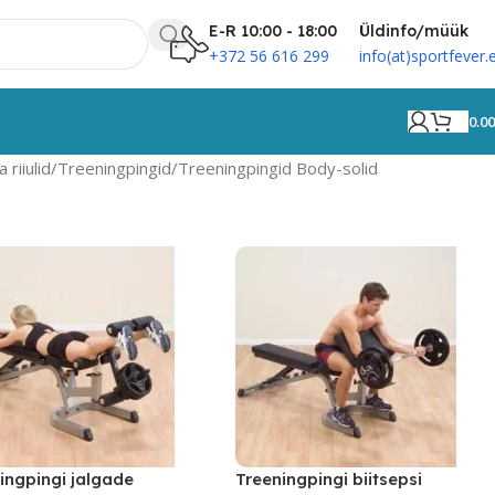
E-R 10:00 - 18:00
Üldinfo/müük
+372 56 616 299
info(at)sportfever.
0.0
 riiulid
Treeningpingid
Treeningpingid Body-solid
ingpingi jalgade
Treeningpingi biitsepsi