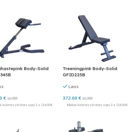
lihastepink Body-Solid
Treeningpink Body-Solid
345B
GFID225B
os
Laos
00
€
372.00
€
sis.KM
sis.KM
a kolmes võrdses osas 3 x 124.00€
Maksa kolmes võrdses osas 3 x 124.00€