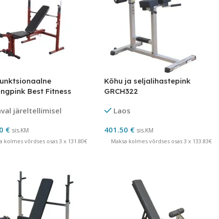
funktsionaalne
Kõhu ja seljalihastepink
ingpink Best Fitness
GRCH322
10
al järeltellimisel
Laos
40
€
401.50
€
sis.KM
sis.KM
a kolmes võrdses osas 3 x 131.80€
Maksa kolmes võrdses osas 3 x 133.83€