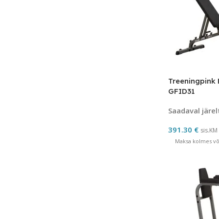
Treeningpink
GFID31
Saadaval järel
391.30
€
sis.KM
Maksa kolmes võr