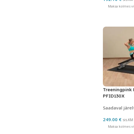
Maksa kolmes võ
Treeningpink 
PFID130X
Saadaval järel
249.00
€
sis.KM
Maksa kolmes võ