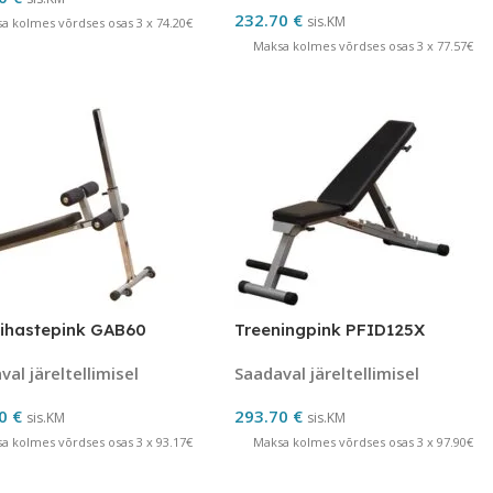
232.70
€
sis.KM
a kolmes võrdses osas 3 x 74.20€
Maksa kolmes võrdses osas 3 x 77.57€
ihastepink GAB60
Treeningpink PFID125X
al järeltellimisel
Saadaval järeltellimisel
50
€
293.70
€
sis.KM
sis.KM
a kolmes võrdses osas 3 x 93.17€
Maksa kolmes võrdses osas 3 x 97.90€