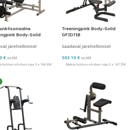
funktisonaalne
Treeningpink Body-Solid
ingpink Body-Solid
GFID71B
46L
al järeltellimisel
Saadaval järeltellimisel
90
€
503.10
€
sis.KM
sis.KM
a kolmes võrdses osas 3 x 164.30€
Maksa kolmes võrdses osas 3 x 167.70€