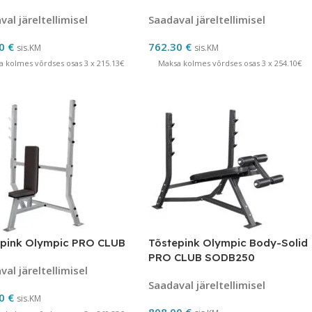
al järeltellimisel
Saadaval järeltellimisel
40
€
762.30
€
sis.KM
sis.KM
a kolmes võrdses osas 3 x 215.13€
Maksa kolmes võrdses osas 3 x 254.10€
epink Olympic PRO CLUB
Tõstepink Olympic Body-Solid
PRO CLUB SODB250
al järeltellimisel
Saadaval järeltellimisel
00
€
sis.KM