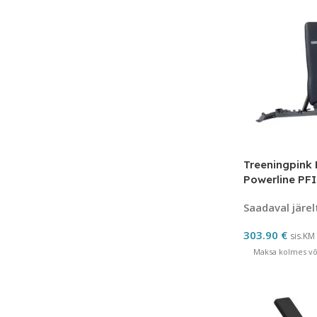
Treeningpink
Powerline PF
Saadaval järel
303.90
€
sis.KM
Maksa kolmes võr