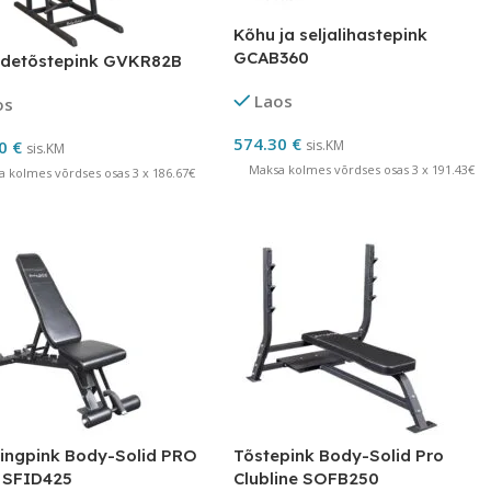
Kõhu ja seljalihastepink
GCAB360
adetõstepink GVKR82B
Laos
os
574.30
€
00
€
sis.KM
sis.KM
Maksa kolmes võrdses osas 3 x 191.43€
a kolmes võrdses osas 3 x 186.67€
ingpink Body-Solid PRO
Tõstepink Body-Solid Pro
 SFID425
Clubline SOFB250