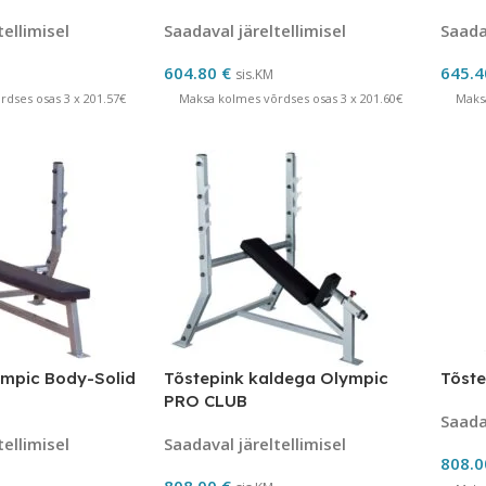
tellimisel
Saadaval järeltellimisel
Saadav
604.80
€
645.
sis.KM
dses osas 3 x 201.57€
Maksa kolmes võrdses osas 3 x 201.60€
Maks
ympic Body-Solid
Tõstepink kaldega Olympic
Tõst
PRO CLUB
Saadav
tellimisel
Saadaval järeltellimisel
808.