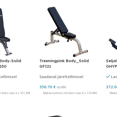
 Body-Solid
Treeningpink Body_Solid
Selja
I150
GFI21
GHYP
tellimisel
Saadaval järeltellimisel
La
350.70
€
372.
sis.KM
dses osas 3 x 101.30€
Maksa kolmes võrdses osas 3 x 116.90€
Maks