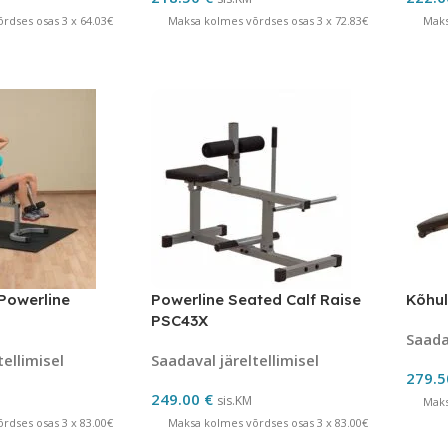
rdses osas 3 x 64.03€
Maksa kolmes võrdses osas 3 x 72.83€
Maks
Powerline
Powerline Seated Calf Raise
Kõhul
PSC43X
Saadav
tellimisel
Saadaval järeltellimisel
279.
249.00
€
sis.KM
Maks
rdses osas 3 x 83.00€
Maksa kolmes võrdses osas 3 x 83.00€