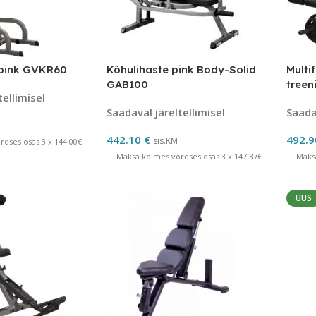
pink GVKR60
Kõhulihaste pink Body-Solid
Multi
GAB100
treen
tellimisel
GDIB
Saadaval järeltellimisel
Saadav
442.10
€
492.
sis.KM
dses osas 3 x 144.00€
Maksa kolmes võrdses osas 3 x 147.37€
Maks
UUS