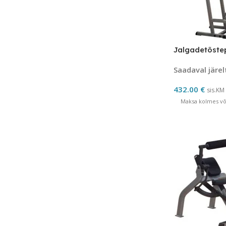
Jalgadetõste
Saadaval järel
432.00
€
sis.KM
Maksa kolmes võr