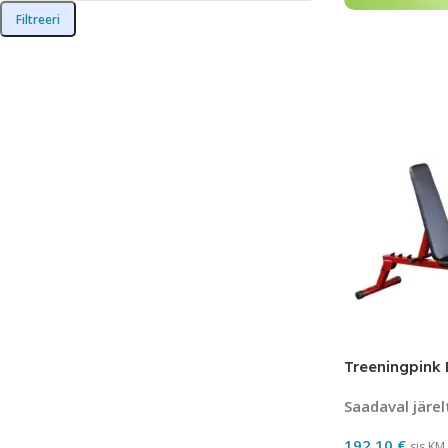
Filtreeri
Treeningpink
Saadaval järel
192.10
€
sis.KM