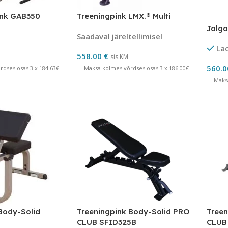
ink GAB350
Treeningpink LMX.® Multi
Jalg
Saadaval järeltellimisel
La
558.00
€
sis.KM
560.
dses osas 3 x 184.63€
Maksa kolmes võrdses osas 3 x 186.00€
Maks
 Body-Solid
Treeningpink Body-Solid PRO
Treen
CLUB SFID325B
CLUB