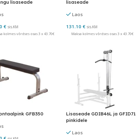
ingu lisaseade
lisaseade
os
Laos
10
€
131.10
€
sis.KM
sis.KM
a kolmes võrdses osas 3 x 43.70€
Maksa kolmes võrdses osas 3 x 43.70€
ontaalpink GFB350
Lisaseade GDIB46L ja GFID71
pinkidele
os
Laos
60
€
sis.KM