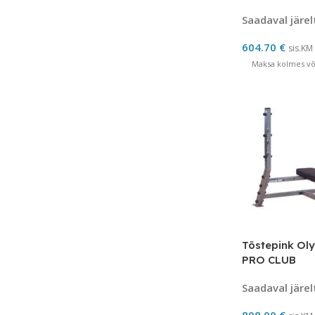
Saadaval järel
604.70
€
sis.KM
Maksa kolmes võr
Tõstepink Ol
PRO CLUB
Saadaval järel