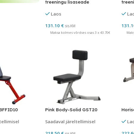
treeningu lisaseade
treen
Laos
La
131.10
€
131.
sis.KM
Maksa kolmes võrdses osas 3 x 43.70€
Maks
 BFFID10
Pink Body-Solid GST20
Horis
tellimisel
Saadaval järeltellimisel
La
218.50
€
222.
sis.KM