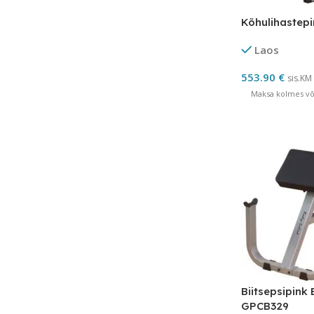
Kõhulihastep
Laos
553.90
€
sis.KM
Maksa kolmes võr
Biitsepsipink
GPCB329