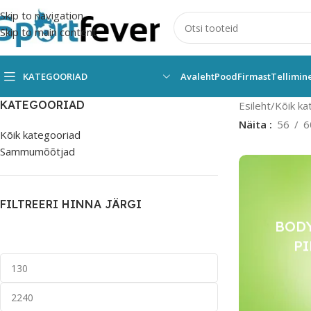
Skip to navigation
Skip to main content
KATEGOORIAD
Avaleht
Pood
Firmast
Tellimin
KATEGOORIAD
Esileht
Kõik ka
Näita
56
6
Kõik kategooriad
Sammumõõtjad
FILTREERI HINNA JÄRGI
BOD
P