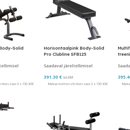
 Body-Solid
Horisontaalpink Body-Solid
Multi
Pro Clubline SFB125
treen
BFOB
tellimisel
Saadaval järeltellimisel
Saadav
391.30
€
395.
sis.KM
dses osas 3 x 130.43€
Maksa kolmes võrdses osas 3 x 130.43€
Maks