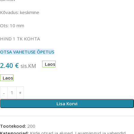
Kõvadus: keskmine
Ots: 10 mm
HIND 1 TK KOHTA
OTSA VAHETUSE ÕPETUS
2.40
€
Laos
sis.KM
Laos
Lisa Korvi
Tootekood:
200
Kategooriad:
Kiide otsad ja alused
,
Lauamängud ja vahendid
,