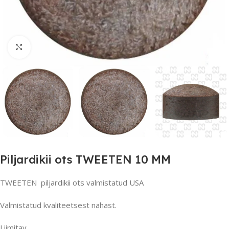
Suurendamiseks klõpsake
Piljardikii ots TWEETEN 10 MM
TWEETEN piljardikii ots valmistatud USA
Valmistatud kvaliteetsest nahast.
Liimitav