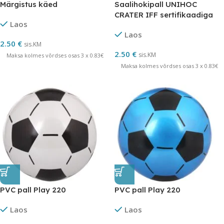
Märgistus käed
Saalihokipall UNIHOC
CRATER IFF sertifikaadiga
Laos
valge
Laos
2.50
€
sis.KM
2.50
€
sis.KM
Maksa kolmes võrdses osas 3 x 0.83€
Maksa kolmes võrdses osas 3 x 0.83€
PVC pall Play 220
PVC pall Play 220
Laos
Laos