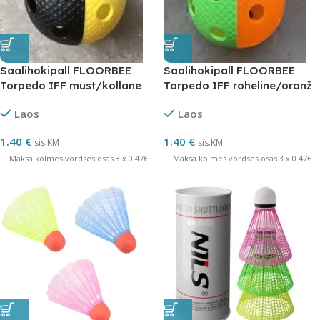
Saalihokipall FLOORBEE
Saalihokipall FLOORBEE
Torpedo IFF must/kollane
Torpedo IFF roheline/oranž
Laos
Laos
1.40
€
1.40
€
sis.KM
sis.KM
Maksa kolmes võrdses osas 3 x 0.47€
Maksa kolmes võrdses osas 3 x 0.47€