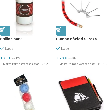
Pallide purk
Pumba nõelad Surazo
Laos
Laos
3.70
€
3.70
€
sis.KM
sis.KM
Maksa kolmes võrdses osas 3 x 1.23€
Maksa kolmes võrdses osas 3 x 1.23€