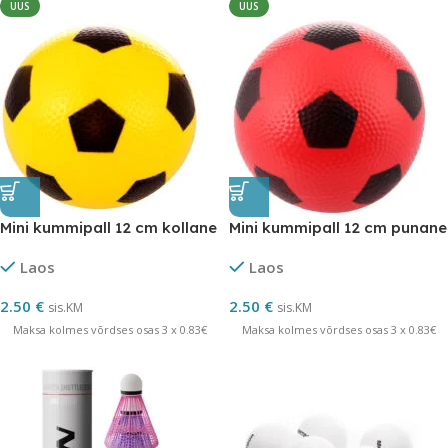
UUS
UUS
Mini kummipall 12 cm kollane
Mini kummipall 12 cm punane
Laos
Laos
2.50
€
2.50
€
sis.KM
sis.KM
Maksa kolmes võrdses osas 3 x 0.83€
Maksa kolmes võrdses osas 3 x 0.83€