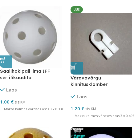
UUS
Saalihokipall ilma IFF
sertifikaadita
Väravavõrgu
kinnitusklamber
Laos
Laos
1.00
€
sis.KM
1.20
€
sis.KM
Maksa kolmes võrdses osas 3 x 0.33€
Maksa kolmes võrdses osas 3 x 0.40€