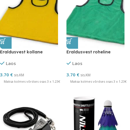
Eraldusvest kollane
Eraldusvest roheline
Laos
Laos
3.70
€
3.70
€
sis.KM
sis.KM
Maksa kolmes võrdses osas 3 x 1.23€
Maksa kolmes võrdses osas 3 x 1.23€