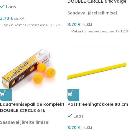
DOUBLE CIRCLE 6 tk valge
Laos
Saadaval järeltellimisel
3.70
€
sis.KM
3.70
€
sis.KM
Maksa kolmes võrdses osas 3 x 1.23€
Maksa kolmes võrdses osas 3 x 1.23€
Lauatennisepallide komplekt
Post treeningtõkkele 80 cm
DOUBLE CIRCLE 6 tk
Laos
Saadaval järeltellimisel
3.70
€
sis.KM