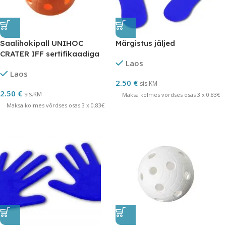
Saalihokipall UNIHOC
Märgistus jäljed
CRATER IFF sertifikaadiga
Laos
Laos
2.50
€
sis.KM
2.50
€
sis.KM
Maksa kolmes võrdses osas 3 x 0.83€
Maksa kolmes võrdses osas 3 x 0.83€