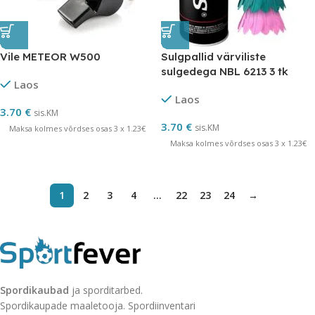
Vile METEOR W500
Sulgpallid värviliste
sulgedega NBL 6213 3 tk
Laos
Laos
3.70
€
sis.KM
3.70
€
sis.KM
Maksa kolmes võrdses osas 3 x 1.23€
Maksa kolmes võrdses osas 3 x 1.23€
1
2
3
4
…
22
23
24
→
Spordikaubad
ja sporditarbed.
Spordikaupade maaletooja. Spordiinventari