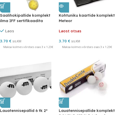
Saalihokipallide komplekt
Kohtuniku kaartide komplekt
ilma IFF sertifikaadita
Meteor
Laos
Laost otsas
3.70
€
3.70
€
sis.KM
sis.KM
Maksa kolmes võrdses osas 3 x 1.23€
Maksa kolmes võrdses osas 3 x 1.23€
Lauatennisepallid 6 tk 2*
Lauatennisepallide komplekt