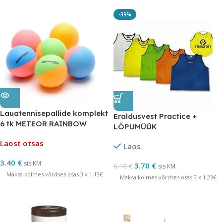
-39%
Lauatennisepallide komplekt
Eraldusvest Practice +
6 tk METEOR RAINBOW
LÕPUMÜÜK
Laost otsas
Laos
3.40
€
sis.KM
3.70
€
6.10
€
sis.KM
Maksa kolmes võrdses osas 3 x 1.13€
Maksa kolmes võrdses osas 3 x 1.23€