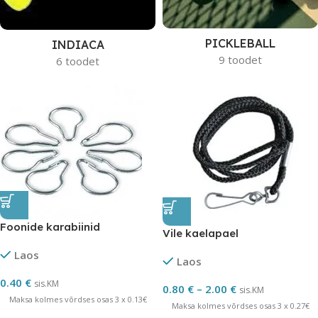
PICKLEBALL
INDIACA
9 toodet
6 toodet
Foonide karabiinid
Vile kaelapael
Laos
Laos
0.40
€
sis.KM
0.80
€
–
2.00
€
sis.KM
Maksa kolmes võrdses osas 3 x 0.13€
Maksa kolmes võrdses osas 3 x 0.27€