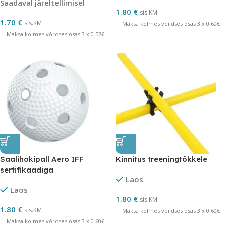
Saadaval järeltellimisel
1.80
€
sis.KM
1.70
€
sis.KM
Maksa kolmes võrdses osas 3 x 0.60€
Maksa kolmes võrdses osas 3 x 0.57€
Saalihokipall Aero IFF
Kinnitus treeningtõkkele
sertifikaadiga
Laos
Laos
1.80
€
sis.KM
1.80
€
sis.KM
Maksa kolmes võrdses osas 3 x 0.60€
Maksa kolmes võrdses osas 3 x 0.60€