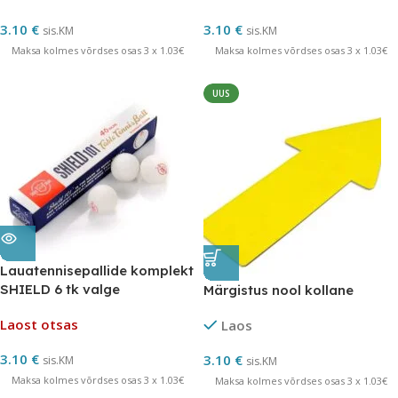
3.10
€
3.10
€
sis.KM
sis.KM
Maksa kolmes võrdses osas 3 x 1.03€
Maksa kolmes võrdses osas 3 x 1.03€
UUS
Lauatennisepallide komplekt
SHIELD 6 tk valge
Märgistus nool kollane
Laost otsas
Laos
3.10
€
3.10
€
sis.KM
sis.KM
Maksa kolmes võrdses osas 3 x 1.03€
Maksa kolmes võrdses osas 3 x 1.03€