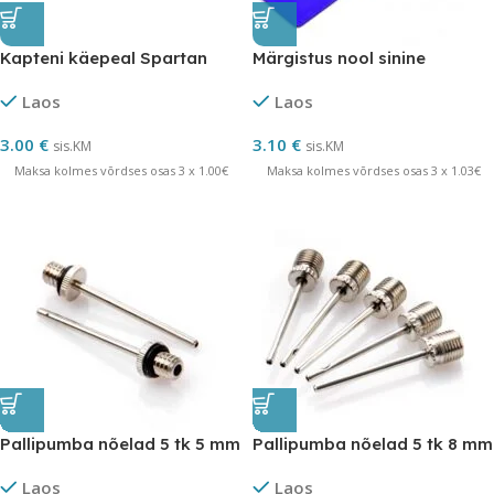
Kapteni käepeal Spartan
Märgistus nool sinine
Laos
Laos
3.00
€
3.10
€
sis.KM
sis.KM
Maksa kolmes võrdses osas 3 x 1.00€
Maksa kolmes võrdses osas 3 x 1.03€
Pallipumba nõelad 5 tk 5 mm
Pallipumba nõelad 5 tk 8 mm
Laos
Laos