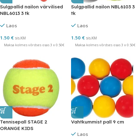
Sulgpallid nailon värvilised
Sulgpallid nailon NBL6103 3
NBL6013 3 tk
tk
Laos
Laos
1.50
€
1.50
€
sis.KM
sis.KM
Maksa kolmes võrdses osas 3 x 0.50€
Maksa kolmes võrdses osas 3 x 0.50€
Tennisepall STAGE 2
Vahtkummist pall 9 cm
ORANGE KIDS
Laos