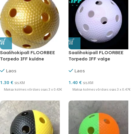
Saalihokipall FLOORBEE
Saalihokipall FLOORBEE
Torpedo IFF kuldne
Torpedo IFF valge
Laos
Laos
1.30
€
1.40
€
sis.KM
sis.KM
Maksa kolmes võrdses osas 3 x 0.43€
Maksa kolmes võrdses osas 3 x 0.47€