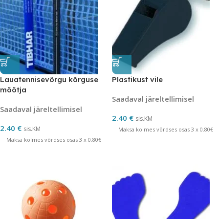
Lauatennisevõrgu kõrguse
Plastikust vile
mõõtja
Saadaval järeltellimisel
Saadaval järeltellimisel
2.40
€
sis.KM
2.40
€
sis.KM
Maksa kolmes võrdses osas 3 x 0.80€
Maksa kolmes võrdses osas 3 x 0.80€