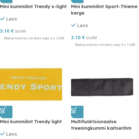
Mini kummilint Trendy x-light
Mini kummilint Sport-Thieme
kerge
Laos
Laos
3.10
€
sis.KM
3.10
€
sis.KM
Maksa kolmes võrdses osas 3 x 1.03€
Maksa kolmes võrdses osas 3 x 1.03€
Mini kummilint Trendy light
Multifunktsionaalse
treeningkummi kaitserihm
Laos