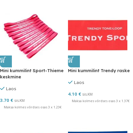
Mini kummilint Sport-Thieme
Mini kummilint Trendy raske
keskmine
Laos
Laos
4.10
€
sis.KM
3.70
€
sis.KM
Maksa kolmes võrdses osas 3 x 1.37€
Maksa kolmes võrdses osas 3 x 1.23€