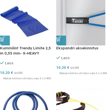
Kummilint Trendy Limite 2,5
Ekspandri uksekinnitus
m 0,55 mm- X-HEAVY
Laos
Laos
10.20
€
sis.KM
10.20
€
sis.KM
Maksa kolmes võrdses osas 3 x 3.40€
Maksa kolmes võrdses osas 3 x 3.40€