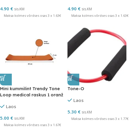
4.90
€
4.90
€
sis.KM
sis.KM
Maksa kolmes võrdses osas 3 x 1.63€
Maksa kolmes võrdses osas 3 x 1.63€
Mini kummilint Trendy Tone
Tone-O
Loop medical raskus 1 oranž
Laos
Laos
5.30
€
sis.KM
5.00
€
sis.KM
Maksa kolmes võrdses osas 3 x 1.77€
Maksa kolmes võrdses osas 3 x 1.67€