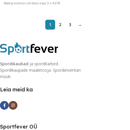
Maksa kolmes võrdses osas 3 x 4.07€
1
2
3
→
Spordikaubad
ja sporditarbed.
Spordikaupade maaletooja. Spordiinventari
müük.
Leia meid ka
Sportfever OÜ