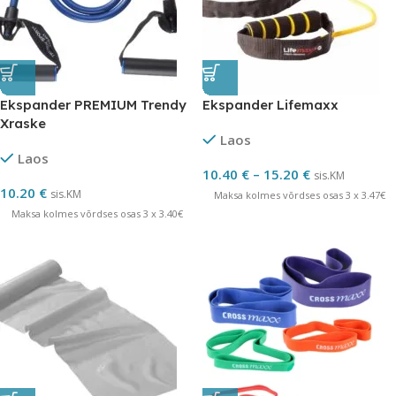
Ekspander PREMIUM Trendy
Ekspander Lifemaxx
Xraske
Laos
Laos
10.40
€
–
15.20
€
sis.KM
10.20
€
sis.KM
Maksa kolmes võrdses osas 3 x 3.47€
Maksa kolmes võrdses osas 3 x 3.40€