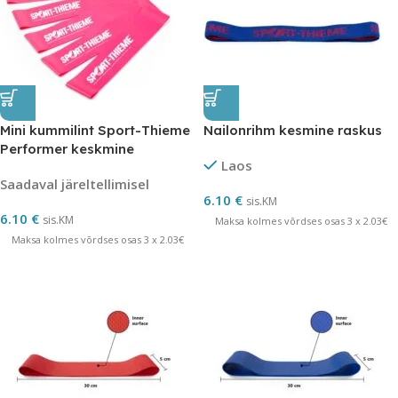
Mini kummilint Sport-Thieme
Nailonrihm kesmine raskus
Performer keskmine
Laos
Saadaval järeltellimisel
6.10
€
sis.KM
6.10
€
sis.KM
Maksa kolmes võrdses osas 3 x 2.03€
Maksa kolmes võrdses osas 3 x 2.03€