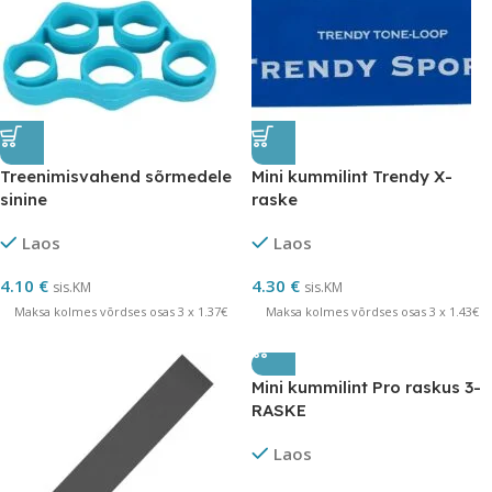
Treenimisvahend sõrmedele
Mini kummilint Trendy X-
sinine
raske
Laos
Laos
4.10
€
4.30
€
sis.KM
sis.KM
Maksa kolmes võrdses osas 3 x 1.37€
Maksa kolmes võrdses osas 3 x 1.43€
Mini kummilint Pro raskus 3-
RASKE
Laos