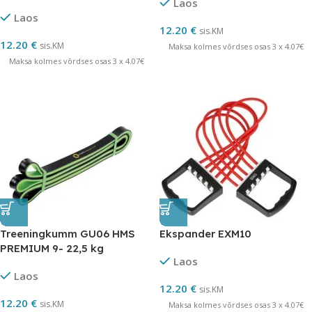
Laos
Laos
12.20
€
sis.KM
12.20
€
sis.KM
Maksa kolmes võrdses osas 3 x 4.07€
Maksa kolmes võrdses osas 3 x 4.07€
Treeningkumm GU06 HMS
Ekspander EXM10
PREMIUM 9- 22,5 kg
Laos
Laos
12.20
€
sis.KM
12.20
€
sis.KM
Maksa kolmes võrdses osas 3 x 4.07€