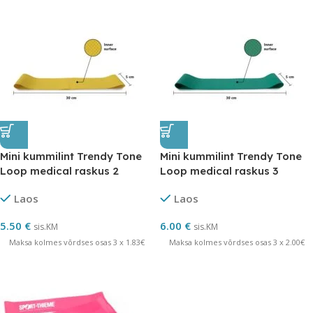
Mini kummilint Trendy Tone
Mini kummilint Trendy Tone
Loop medical raskus 2
Loop medical raskus 3
kollane
roheline
Laos
Laos
5.50
€
6.00
€
sis.KM
sis.KM
Maksa kolmes võrdses osas 3 x 1.83€
Maksa kolmes võrdses osas 3 x 2.00€