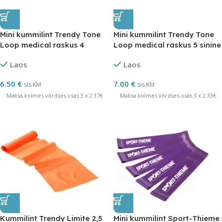
Mini kummilint Trendy Tone
Mini kummilint Trendy Tone
Loop medical raskus 4
Loop medical raskus 5 sinine
punane
Laos
Laos
6.50
€
7.00
€
sis.KM
sis.KM
Maksa kolmes võrdses osas 3 x 2.17€
Maksa kolmes võrdses osas 3 x 2.33€
Kummilint Trendy Limite 2,5
Mini kummilint Sport-Thieme