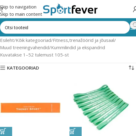
Skip to navigation
Skip to main content
Esileht
Kõik kategooriad
Fitness,trenažöörid ja jõusaal
Muud treeningvahendid
Kummilindid ja ekspandrid
Kuvatakse 1–52 tulemust 105-st
KATEGOORIAD