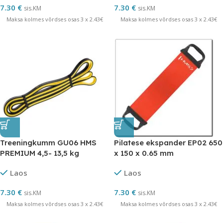
7.30
€
7.30
€
sis.KM
sis.KM
Maksa kolmes võrdses osas 3 x 2.43€
Maksa kolmes võrdses osas 3 x 2.43€
Treeningkumm GU06 HMS
Pilatese ekspander EP02 650
PREMIUM 4,5- 13,5 kg
x 150 x 0.65 mm
Laos
Laos
7.30
€
7.30
€
sis.KM
sis.KM
Maksa kolmes võrdses osas 3 x 2.43€
Maksa kolmes võrdses osas 3 x 2.43€