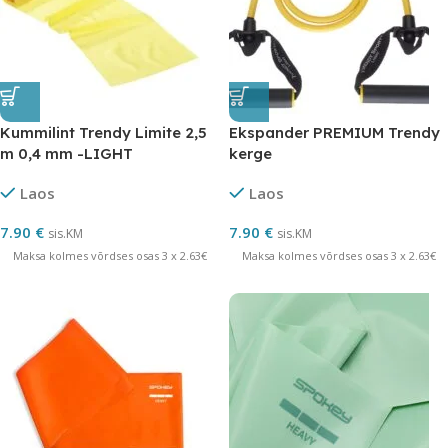
Kummilint Trendy Limite 2,5
Ekspander PREMIUM Trendy
m 0,4 mm -LIGHT
kerge
Laos
Laos
7.90
€
7.90
€
sis.KM
sis.KM
Maksa kolmes võrdses osas 3 x 2.63€
Maksa kolmes võrdses osas 3 x 2.63€