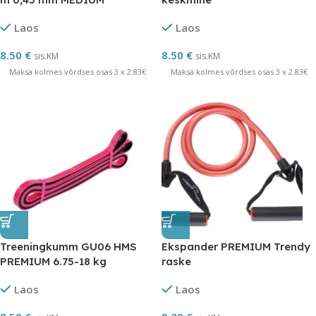
Laos
Laos
8.50
€
8.50
€
sis.KM
sis.KM
Maksa kolmes võrdses osas 3 x 2.83€
Maksa kolmes võrdses osas 3 x 2.83€
Treeningkumm GU06 HMS
Ekspander PREMIUM Trendy
PREMIUM 6.75-18 kg
raske
Laos
Laos