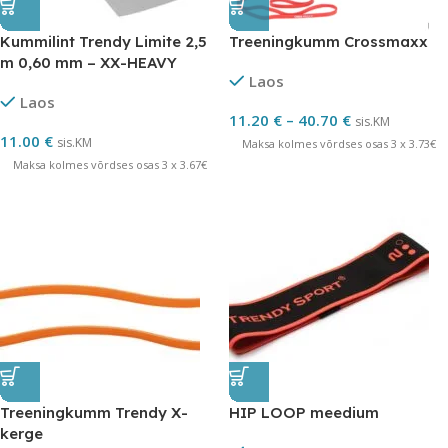
Kummilint Trendy Limite 2,5
Treeningkumm Crossmaxx
m 0,60 mm – XX-HEAVY
Laos
Laos
11.20
€
–
40.70
€
sis.KM
11.00
€
sis.KM
Maksa kolmes võrdses osas 3 x 3.73€
Maksa kolmes võrdses osas 3 x 3.67€
Treeningkumm Trendy X-
HIP LOOP meedium
kerge