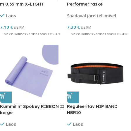
m 0,35 mm X-LIGHT
Performer raske
Laos
Saadaval järeltellimisel
7.10
€
7.30
€
sis.KM
sis.KM
Maksa kolmes võrdses osas 3 x 2.37€
Maksa kolmes võrdses osas 3 x 2.43€
Kummilint Spokey RIBBON II
Reguleeritav HIP BAND
kerge
HBR10
Laos
Laos