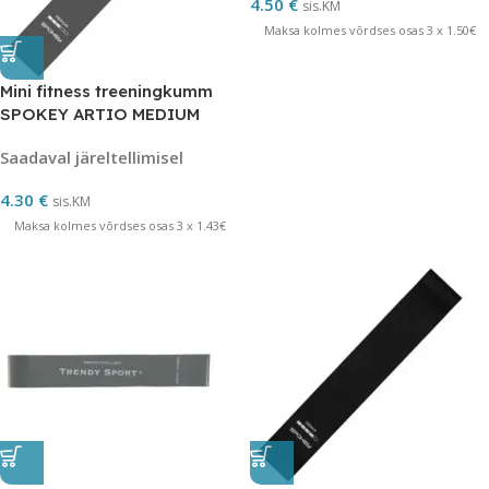
4.50
€
sis.KM
Maksa kolmes võrdses osas 3 x 1.50€
Mini fitness treeningkumm
SPOKEY ARTIO MEDIUM
Saadaval järeltellimisel
4.30
€
sis.KM
Maksa kolmes võrdses osas 3 x 1.43€