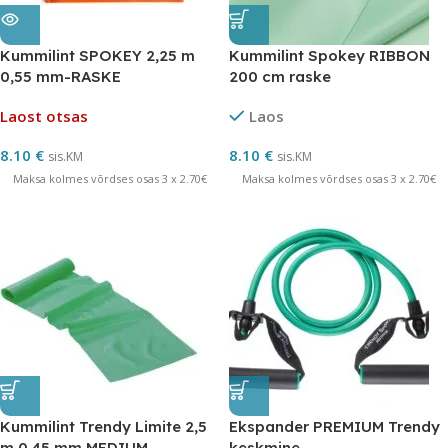
Kummilint SPOKEY 2,25 m
Kummilint Spokey RIBBON
0,55 mm-RASKE
200 cm raske
Laost otsas
Laos
8.10
€
8.10
€
sis.KM
sis.KM
Maksa kolmes võrdses osas 3 x 2.70€
Maksa kolmes võrdses osas 3 x 2.70€
Kummilint Trendy Limite 2,5
Ekspander PREMIUM Trendy
m 0,45 mm MEDIUM
keskmine