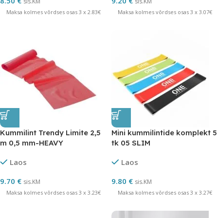
8.50
€
9.20
€
sis.KM
sis.KM
Maksa kolmes võrdses osas 3 x 2.83€
Maksa kolmes võrdses osas 3 x 3.07€
Kummilint Trendy Limite 2,5
Mini kummilintide komplekt 5
m 0,5 mm-HEAVY
tk 05 SLIM
Laos
Laos
9.70
€
9.80
€
sis.KM
sis.KM
Maksa kolmes võrdses osas 3 x 3.23€
Maksa kolmes võrdses osas 3 x 3.27€