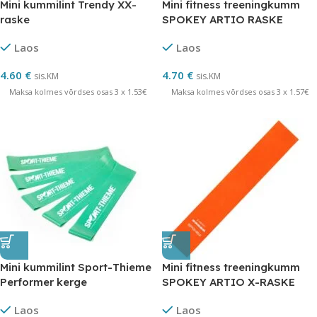
Mini kummilint Trendy XX-
Mini fitness treeningkumm
raske
SPOKEY ARTIO RASKE
Laos
Laos
4.60
€
4.70
€
sis.KM
sis.KM
Maksa kolmes võrdses osas 3 x 1.53€
Maksa kolmes võrdses osas 3 x 1.57€
Mini kummilint Sport-Thieme
Mini fitness treeningkumm
Performer kerge
SPOKEY ARTIO X-RASKE
Laos
Laos