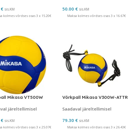
0
€
50.00
€
sis.KM
sis.KM
a kolmes võrdses osas 3 x 15.20€
Maksa kolmes võrdses osas 3 x 16.67€
pall Mikasa VT500W
Võrkpall Mikasa V300W-ATTR
al järeltellimisel
Saadaval järeltellimisel
0
€
79.30
€
sis.KM
sis.KM
a kolmes võrdses osas 3 x 25.07€
Maksa kolmes võrdses osas 3 x 26.43€