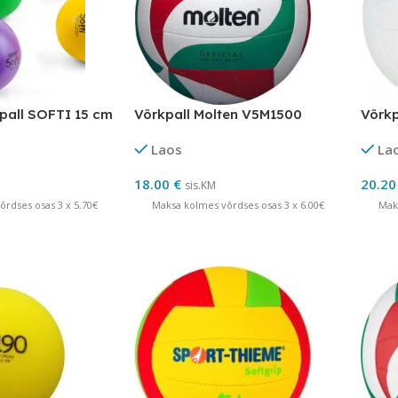
pall SOFTI 15 cm
Võrkpall Molten V5M1500
Võrkp
Laos
La
18.00
€
20.2
sis.KM
rdses osas 3 x 5.70€
Maksa kolmes võrdses osas 3 x 6.00€
Mak