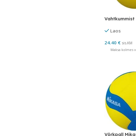
Vahtkummist 
Laos
24.40
€
sis.KM
Maksa kolmes võ
Võrkpall Mik