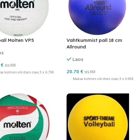
all Molten VP5
Vahtkummist pall 18 cm
Allround
os
Laos
0
€
sis.KM
20.70
€
sis.KM
sa kolmes võrdses osas 3 x 6.73€
Maksa kolmes võrdses osas 3 x 6.90€