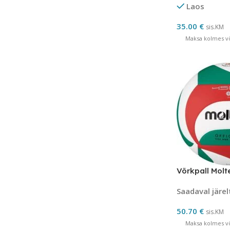
Laos
35.00
€
sis.KM
Maksa kolmes võ
Võrkpall Mol
Saadaval järel
50.70
€
sis.KM
Maksa kolmes võ