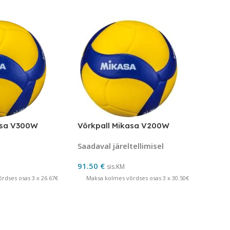
asa V300W
Võrkpall Mikasa V200W
Saadaval järeltellimisel
91.50
€
sis.KM
rdses osas 3 x 26.67€
Maksa kolmes võrdses osas 3 x 30.50€