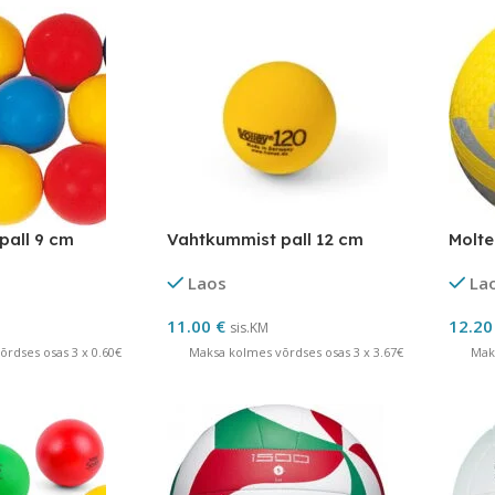
pall 9 cm
Vahtkummist pall 12 cm
Molt
Laos
La
11.00
€
12.2
sis.KM
rdses osas 3 x 0.60€
Maksa kolmes võrdses osas 3 x 3.67€
Mak