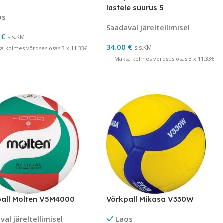
lastele suurus 5
os
Saadaval järeltellimisel
0
€
sis.KM
34.00
€
sis.KM
a kolmes võrdses osas 3 x 11.33€
Maksa kolmes võrdses osas 3 x 11.33€
all Molten V5M4000
Võrkpall Mikasa V330W
al järeltellimisel
Laos