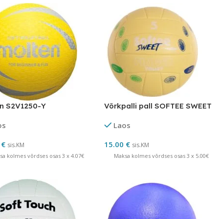
en S2V1250-Y
Võrkpalli pall SOFTEE SWEET
os
Laos
0
€
15.00
€
sis.KM
sis.KM
sa kolmes võrdses osas 3 x 4.07€
Maksa kolmes võrdses osas 3 x 5.00€