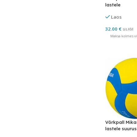
lastele
Laos
32.00
€
sis.KM
Maksa kolmes võ
Võrkpall Mik
lastele suurus