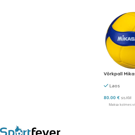
Võrkpall Mik
Laos
80.00
€
sis.KM
Maksa kolmes võ