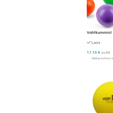
Vahtkummist 
Laos
17.10
€
sis.KM
Maksa kolmes võ