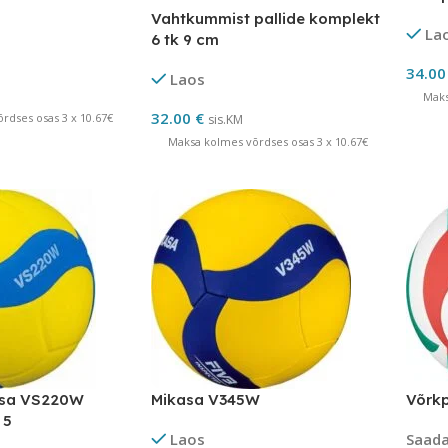
Vahtkummist pallide komplekt
La
6 tk 9 cm
34.0
Laos
Maks
32.00
€
rdses osas 3 x 10.67€
sis.KM
Maksa kolmes võrdses osas 3 x 10.67€
asa VS220W
Mikasa V345W
Võrkp
 5
Laos
Saadav