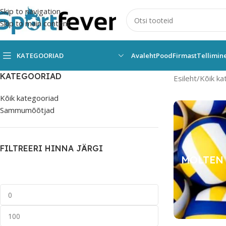
Skip to navigation
Skip to main content
KATEGOORIAD
Avaleht
Pood
Firmast
Tellimin
KATEGOORIAD
Esileht
Kõik ka
Kõik kategooriad
Sammumõõtjad
FILTREERI HINNA JÄRGI
MOLTEN