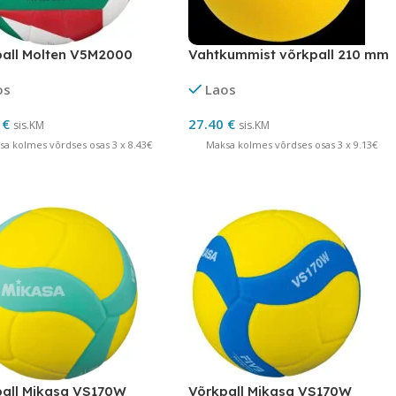
all Molten V5M2000
Vahtkummist võrkpall 210 mm
os
Laos
0
€
27.40
€
sis.KM
sis.KM
sa kolmes võrdses osas 3 x 8.43€
Maksa kolmes võrdses osas 3 x 9.13€
all Mikasa VS170W
Võrkpall Mikasa VS170W