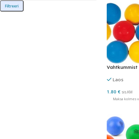
Filtreeri
Vahtkummist 
Laos
1.80
€
sis.KM
Maksa kolmes võ