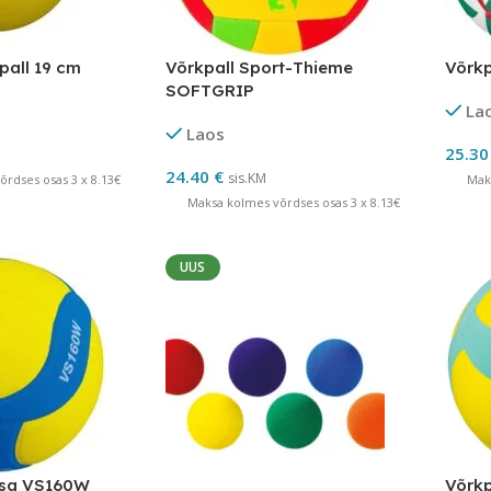
pall 19 cm
Võrkpall Sport-Thieme
Võrkp
SOFTGRIP
La
Laos
25.3
24.40
€
sis.KM
rdses osas 3 x 8.13€
Mak
Maksa kolmes võrdses osas 3 x 8.13€
UUS
asa VS160W
Võrkp