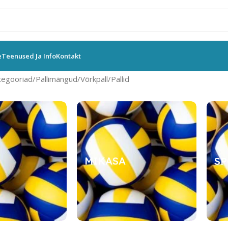
e
Teenused Ja Info
Kontakt
tegooriad
Pallimängud
Võrkpall
Pallid
MIKASA
SP