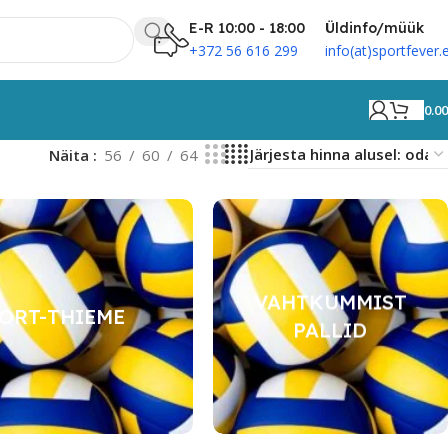
E-R 10:00 - 18:00
Üldinfo/müük
+372 56 616 299
info(at)sportfever.
0.0
Näita
56
60
64
VAHTKUMMIST
ORT-THIEME
PALLID