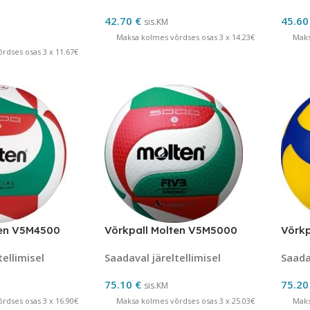
42.70
€
45.6
sis.KM
Maksa kolmes võrdses osas 3 x 14.23€
Maks
rdses osas 3 x 11.67€
ten V5M4500
Võrkpall Molten V5M5000
Võrk
tellimisel
Saadaval järeltellimisel
Saadav
75.10
€
75.2
sis.KM
rdses osas 3 x 16.90€
Maksa kolmes võrdses osas 3 x 25.03€
Maks