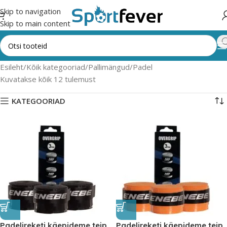
Skip to navigation
Skip to main content
Esileht
Kõik kategooriad
Pallimängud
Padel
Kuvatakse kõik 12 tulemust
KATEGOORIAD
Padelireketi käepideme teip
Padelireketi käepideme teip