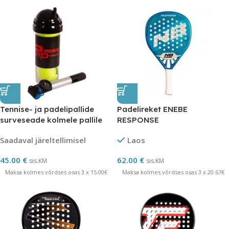
Tennise- ja padelipallide
Padelireket ENEBE
surveseade kolmele pallile
RESPONSE
29 psi + pump
Saadaval järeltellimisel
Laos
45.00
€
62.00
€
sis.KM
sis.KM
Maksa kolmes võrdses osas 3 x 15.00€
Maksa kolmes võrdses osas 3 x 20.67€