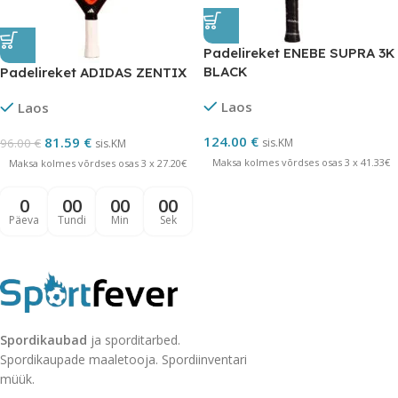
Padelireket ENEBE SUPRA 3K
BLACK
Padelireket ADIDAS ZENTIX
Laos
Laos
124.00
€
81.59
€
96.00
€
sis.KM
sis.KM
Maksa kolmes võrdses osas 3 x 41.33€
Maksa kolmes võrdses osas 3 x 27.20€
0
00
00
00
Päeva
Tundi
Min
Sek
Spordikaubad
ja sporditarbed.
Spordikaupade maaletooja. Spordiinventari
müük.