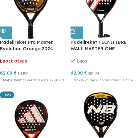
Padelireket Pro Master
Padelireket TECNIFIBRE
Evolution Orange 2024
WALL MASTER ONE
Laost otsas
Laos
62.00
€
62.00
€
sis.KM
sis.KM
Maksa kolmes võrdses osas 3 x 20.67€
Maksa kolmes võrdses osas 3 x 20.67€
-15%