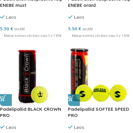
ENEBE must
ENEBE oranž
Laos
Laos
5.50
€
5.50
€
sis.KM
sis.KM
Maksa kolmes võrdses osas 3 x 1.83€
Maksa kolmes võrdses osas 3 x 1.83€
Padelipallid BLACK CROWN
Padelipallid SOFTEE SPEED
PRO
PRO
Laos
Laos