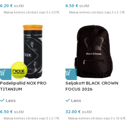
6.20
€
6.50
€
sis.KM
sis.KM
Maksa kolmes võrdses osas 3 x 2.07€
Maksa kolmes võrdses osas 3 x 2.17€
Padelipallid NOX PRO
Seljakott BLACK CROWN
TITANIUM
FOCUS 2026
Laos
Laos
6.50
€
32.00
€
sis.KM
sis.KM
Maksa kolmes võrdses osas 3 x 2.17€
Maksa kolmes võrdses osas 3 x 10.67€