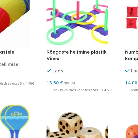
astele
Rõngaste heitmine plastik
Numbr
Vinex
komp
tellimisel
Laos
La
13.50
€
14.0
sis.KM
rdses osas 3 x 4.40€
Maksa kolmes võrdses osas 3 x 4.50€
Mak