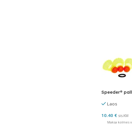
Speeder® pal
Laos
10.40
€
sis.KM
Maksa kolmes võ