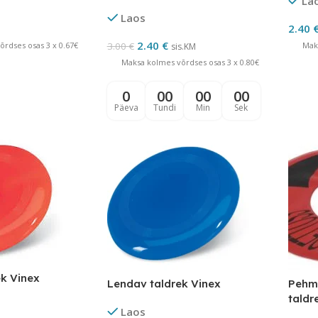
La
Laos
2.40
2.40
€
rdses osas 3 x 0.67€
3.00
€
Mak
sis.KM
Maksa kolmes võrdses osas 3 x 0.80€
0
00
00
00
Päeva
Tundi
Min
Sek
k Vinex
Lendav taldrek Vinex
Pehm
taldr
Laos