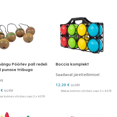
ngu Pöörlev pall redeli
Boccia komplekt
d punase triibuga
Saadaval järeltellimisel
os
12.20
€
sis.KM
0
€
sis.KM
Maksa kolmes võrdses osas 3 x 4.07€
sa kolmes võrdses osas 3 x 4.07€