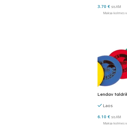
3.70
€
sis.KM
Maksa kolmes võ
Lendav taldr
Laos
6.10
€
sis.KM
Maksa kolmes võ