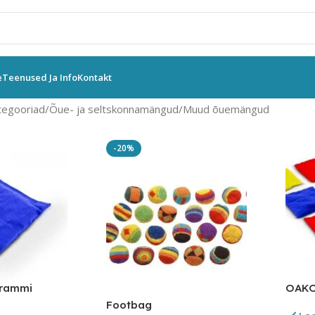
e
Teenused Ja Info
Kontakt
tegooriad
Õue- ja seltskonnamängud
Muud õuemängud
-20%
rammi
OAKO
Footbag