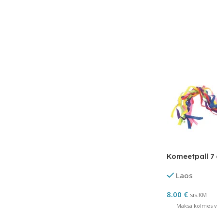
Komeetpall 7
Laos
8.00
€
sis.KM
Maksa kolmes võ