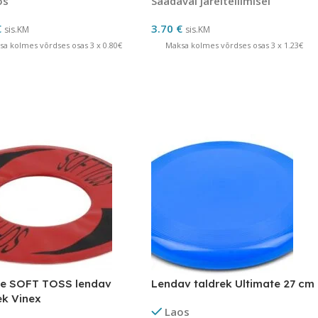
os
Saadaval järeltellimisel
€
3.70
€
sis.KM
sis.KM
sa kolmes võrdses osas 3 x 0.80€
Maksa kolmes võrdses osas 3 x 1.23€
e SOFT TOSS lendav
Lendav taldrek Ultimate 27 cm
ek Vinex
Laos