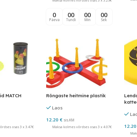
Maksa kolmes võrdses osas 3 x 3.25€
0
00
00
00
Päeva
Tundi
Min
Sek
lid MATCH
Rõngaste heitmine plastik
Lenda
katt
Laos
La
12.20
€
sis.KM
12.2
rdses osas 3 x 3.47€
Maksa kolmes võrdses osas 3 x 4.07€
Mak