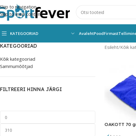
Skip to navigation
Skip to main content
KATEGOORIAD
Avaleht
Pood
Firmast
Tellimin
KATEGOORIAD
Esileht
Kõik ka
Kõik kategooriad
Sammumõõtjad
FILTREERI HINNA JÄRGI
OAKOTT 70 g