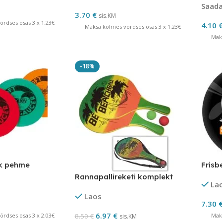
Saadav
3.70
€
sis.KM
rdses osas 3 x 1.23€
4.10
Maksa kolmes võrdses osas 3 x 1.23€
Mak
-18%
ik pehme
Frisb
Rannapallireketi komplekt
La
Laos
7.30
6.97
€
rdses osas 3 x 2.03€
8.50
€
Mak
sis.KM