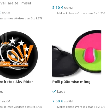
al järeltellimisel
5.10
€
sis.KM
€
sis.KM
Maksa kolmes võrdses osas 3 x 1.70€
sa kolmes võrdses osas 3 x 1.37€
ee ketas Sky Rider
Palli püüdmise mäng
os
Laos
€
7.50
€
sis.KM
sis.KM
sa kolmes võrdses osas 3 x 2.43€
Maksa kolmes võrdses osas 3 x 2.50€