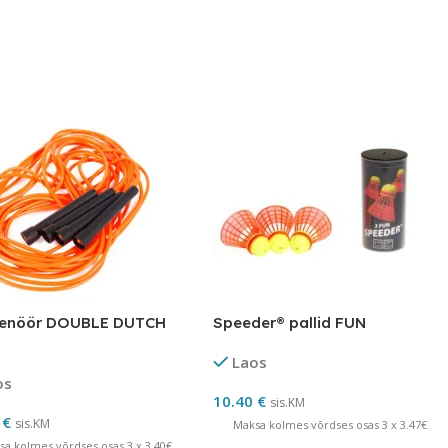
enöör DOUBLE DUTCH
Speeder® pallid FUN
Laos
os
10.40
€
sis.KM
0
€
sis.KM
Maksa kolmes võrdses osas 3 x 3.47€
sa kolmes võrdses osas 3 x 3.40€