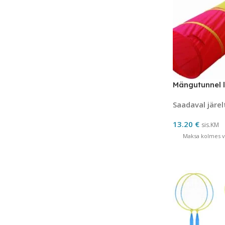
Mängutunnel l
Saadaval järel
13.20
€
sis.KM
Maksa kolmes võ