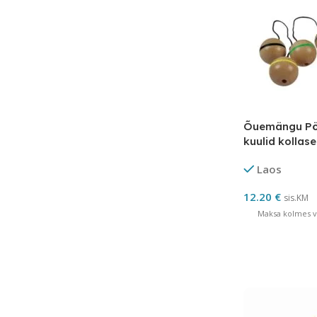
Õuemängu Pöör
kuulid kollase
Laos
12.20
€
sis.KM
Maksa kolmes võ