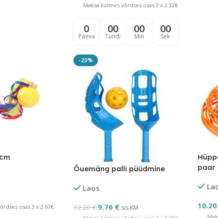
Maksa kolmes võrdses osas 3 x 2.32€
0
00
00
00
Päeva
Tundi
Min
Sek
-20%
 cm
Hüpp
paar
Õuemäng palli püüdmine
La
Laos
10.2
9.76
€
rdses osas 3 x 2.67€
12.20
€
sis.KM
Mak