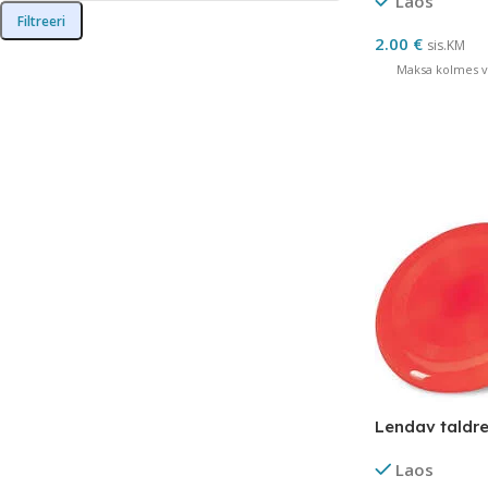
Laos
Filtreeri
2.00
€
sis.KM
Maksa kolmes võ
Lendav taldre
Laos