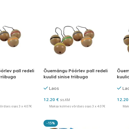
lev pall redeli
Õuemängu Pöörlev pall redeli
Õuemä
triibuga
kuulid sinise triibuga
kuuli
Laos
La
12.20
€
12.2
sis.KM
rdses osas 3 x 4.07€
Maksa kolmes võrdses osas 3 x 4.07€
Mak
-15%