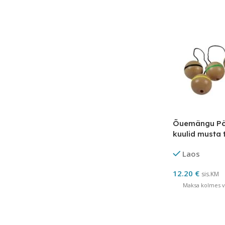
Õuemängu Pöör
kuulid musta 
Laos
12.20
€
sis.KM
Maksa kolmes võ