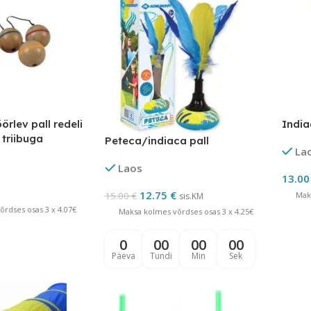
lev pall redeli
India
 triibuga
Peteca/indiaca pall
La
Laos
13.0
12.75
€
15.00
€
Mak
sis.KM
rdses osas 3 x 4.07€
Maksa kolmes võrdses osas 3 x 4.25€
0
00
00
00
Päeva
Tundi
Min
Sek