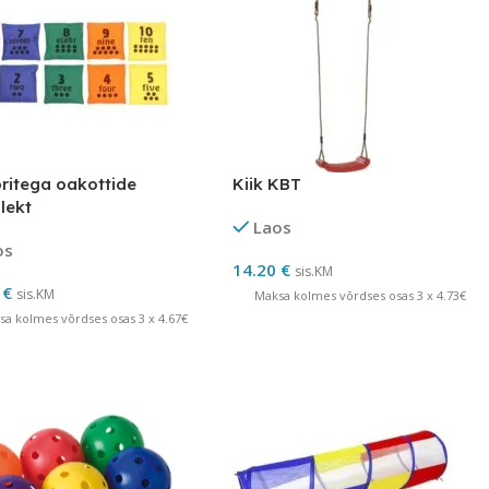
itega oakottide
Kiik KBT
lekt
Laos
os
14.20
€
sis.KM
0
€
sis.KM
Maksa kolmes võrdses osas 3 x 4.73€
sa kolmes võrdses osas 3 x 4.67€