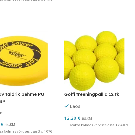
v taldrik pehme PU
Golfi treeningpallid 12 tk
ega
Laos
os
12.20
€
sis.KM
0
€
sis.KM
Maksa kolmes võrdses osas 3 x 4.07€
sa kolmes võrdses osas 3 x 4.07€