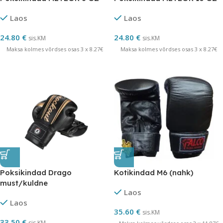
Laos
Laos
24.80
€
24.80
€
sis.KM
sis.KM
Maksa kolmes võrdses osas 3 x 8.27€
Maksa kolmes võrdses osas 3 x 8.27€
Poksikindad Drago
Kotikindad M6 (nahk)
must/kuldne
Laos
Laos
35.60
€
sis.KM
33.50
€
sis.KM