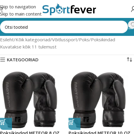
Skip to navigation
Skip to main content
Esileht
Kõik kategooriad
Võitlussport
Poks
Poksikindad
Kuvatakse kõik 11 tulemust
KATEGOORIAD
Poksikindad METEOR 8 OZ
Poksikindad METEOR 10 OZ