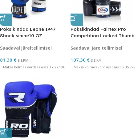
Poksikindad Leone 1947
Poksikindad Fairtex Pro
Shock sinine10 OZ
Competition Locked Thumb
Leather 10 OZ
Saadaval järeltellimisel
Saadaval järeltellimisel
81.30
€
107.30
€
sis.KM
sis.KM
Maksa kolmes võrdses osas 3 x 27.10€
Maksa kolmes võrdses osas 3 x 35.77€