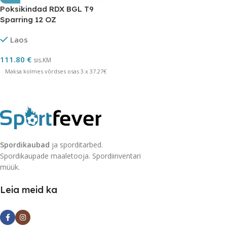
Poksikindad RDX BGL T9
Sparring 12 OZ
Laos
111.80
€
sis.KM
Maksa kolmes võrdses osas 3 x 37.27€
Spordikaubad
ja sporditarbed.
Spordikaupade maaletooja. Spordiinventari
müük.
Leia meid ka