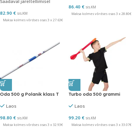
Saadaval järeltellimisel
86.40
€
sis.KM
82.90
€
sis.KM
Maksa kolmes võrdses osas 3 x 28.80€
Maksa kolmes võrdses osas 3 x 27.63€
Oda 500 g Polanik klass T
Turbo oda 500 grammi
Laos
Laos
98.80
€
99.20
€
sis.KM
sis.KM
Maksa kolmes võrdses osas 3 x 32.93€
Maksa kolmes võrdses osas 3 x 33.07€