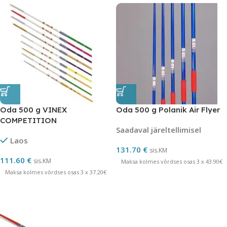
Oda 500 g VINEX
Oda 500 g Polanik Air Flyer
COMPETITION
Saadaval järeltellimisel
Laos
131.70
€
sis.KM
111.60
€
sis.KM
Maksa kolmes võrdses osas 3 x 43.90€
Maksa kolmes võrdses osas 3 x 37.20€