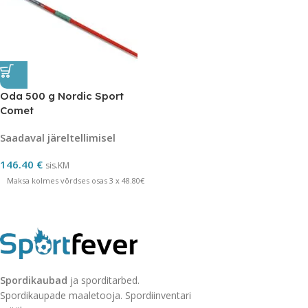
Oda 500 g Nordic Sport
Comet
Saadaval järeltellimisel
146.40
€
sis.KM
Maksa kolmes võrdses osas 3 x 48.80€
Spordikaubad
ja sporditarbed.
Spordikaupade maaletooja. Spordiinventari