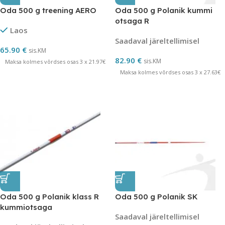
Oda 500 g treening AERO
Oda 500 g Polanik kummi
otsaga R
Laos
Saadaval järeltellimisel
65.90
€
sis.KM
82.90
€
sis.KM
Maksa kolmes võrdses osas 3 x 21.97€
Maksa kolmes võrdses osas 3 x 27.63€
Oda 500 g Polanik klass R
Oda 500 g Polanik SK
kummiotsaga
Saadaval järeltellimisel