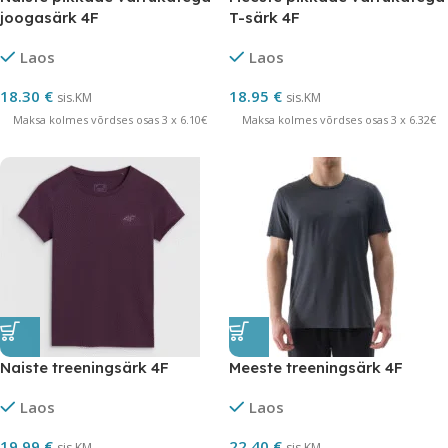
joogasärk 4F
T-särk 4F
Laos
Laos
18.30
€
18.95
€
sis.KM
sis.KM
Maksa kolmes võrdses osas 3 x 6.10€
Maksa kolmes võrdses osas 3 x 6.32€
Naiste treeningsärk 4F
Meeste treeningsärk 4F
Laos
Laos
19.99
€
22.40
€
sis.KM
sis.KM