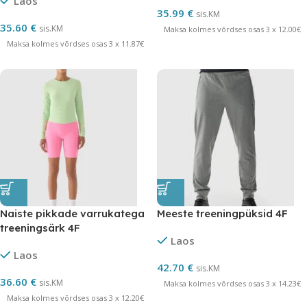
Laos
35.99
€
sis.KM
35.60
€
sis.KM
Maksa kolmes võrdses osas 3 x 12.00€
Maksa kolmes võrdses osas 3 x 11.87€
Naiste pikkade varrukatega
Meeste treeningpüksid 4F
treeningsärk 4F
Laos
Laos
42.70
€
sis.KM
36.60
€
sis.KM
Maksa kolmes võrdses osas 3 x 14.23€
Maksa kolmes võrdses osas 3 x 12.20€