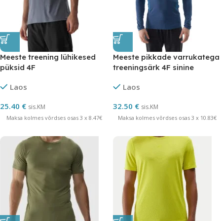
Meeste treening lühikesed
Meeste pikkade varrukatega
püksid 4F
treeningsärk 4F sinine
Laos
Laos
25.40
€
32.50
€
sis.KM
sis.KM
Maksa kolmes võrdses osas 3 x 8.47€
Maksa kolmes võrdses osas 3 x 10.83€