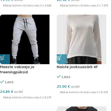
Maksa kolmes võrdses osas 3 x 6.66€
Maksa kolmes võrdses osas 3 x 7.47€
Meeste vabaaja ja
Naiste jooksuasärk 4F
treeningpüksid
Laos
Laos
25.00
€
sis.KM
24.80
€
sis.KM
Maksa kolmes võrdses osas 3 x 8.33€
Maksa kolmes võrdses osas 3 x 8.27€