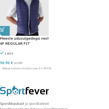
Meeste udusulgedega vest
4F REGULAR FIT
Laos
56.90
€
sis.KM
Maksa kolmes võrdses osas 3 x 18.97€
Spordikaubad
ja sporditarbed.
Spordikaupade maaletooja. Spordiinventari