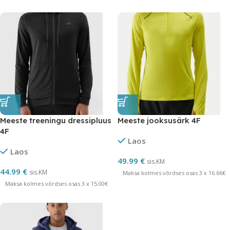
Meeste treeningu dressipluus
Meeste jooksusärk 4F
4F
Laos
Laos
49.99
€
sis.KM
44.99
€
sis.KM
Maksa kolmes võrdses osas 3 x 16.66€
Maksa kolmes võrdses osas 3 x 15.00€