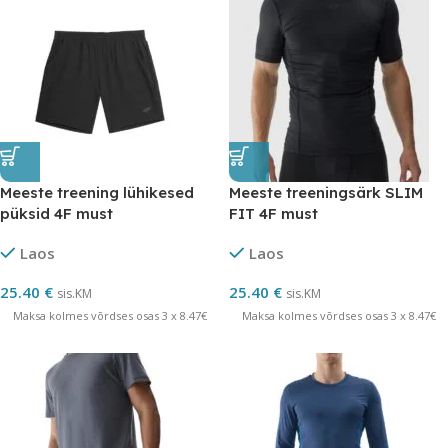
Meeste treening lühikesed
Meeste treeningsärk SLIM
püksid 4F must
FIT 4F must
Laos
Laos
25.40
€
25.40
€
sis.KM
sis.KM
Maksa kolmes võrdses osas 3 x 8.47€
Maksa kolmes võrdses osas 3 x 8.47€