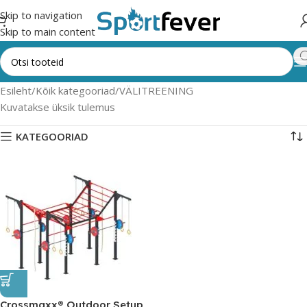
Skip to navigation
Skip to main content
Esileht
Kõik kategooriad
VÄLITREENING
Kuvatakse üksik tulemus
KATEGOORIAD
Crossmaxx® Outdoor Setup