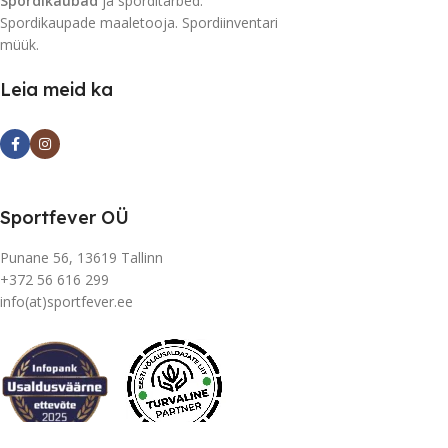
Spordikaubad
ja sporditarbed.
Spordikaupade maaletooja. Spordiinventari
müük.
Leia meid ka
Sportfever OÜ
Punane 56, 13619 Tallinn
+372 56 616 299
info(at)sportfever.ee