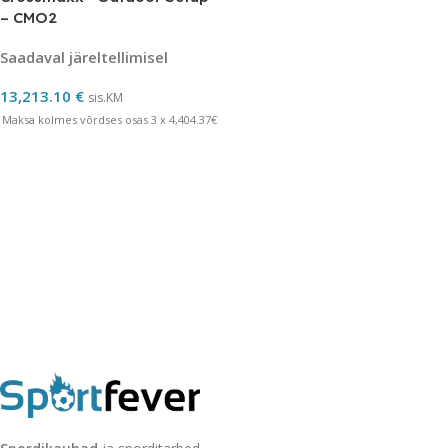
– CMO2
Saadaval järeltellimisel
13,213.10
€
sis.KM
Maksa kolmes võrdses osas 3 x 4,404.37€