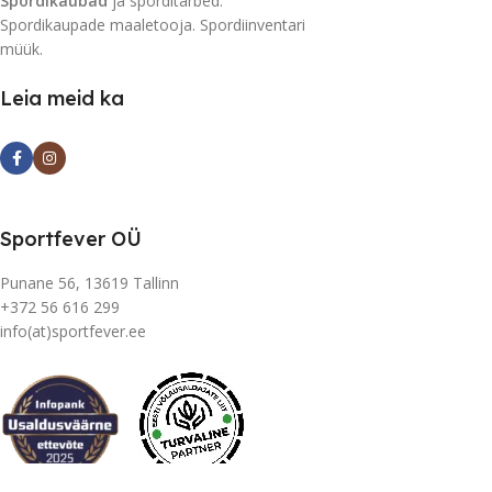
Spordikaubad
ja sporditarbed.
Spordikaupade maaletooja. Spordiinventari
müük.
Leia meid ka
Sportfever OÜ
Punane 56, 13619 Tallinn
+372 56 616 299
info(at)sportfever.ee