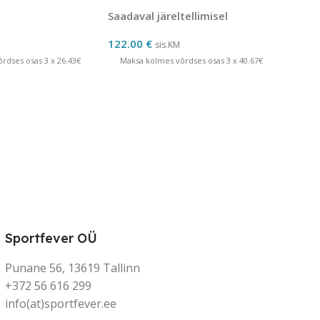
aal 21 grammi
grammi
Saadaval järeltellimisel
122.00
€
sis.KM
rdses osas 3 x 26.43€
Maksa kolmes võrdses osas 3 x 40.67€
Sportfever OÜ
Punane 56, 13619 Tallinn
+372 56 616 299
info(at)sportfever.ee