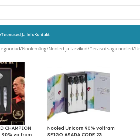
e
Teenused Ja Info
Kontakt
tegooriad
Noolemäng
Nooled ja tarvikud
Terasotsaga nooled
Un
LD CHAMPION
Nooled Unicorn 90% volfram
90% volfram
SEIGO ASADA CODE 23