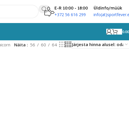
E-R 10:00 - 18:00
Üldinfo/müük
+372 56 616 299
info(at)sportfever.
0.0
icorn
Näita
56
60
64