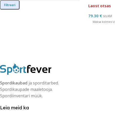
JOHN LOWE k
Filtreeri
Laost otsas
79.30
€
sis.KM
Maksa kolmes võ
Spordikaubad
ja sporditarbed.
Spordikaupade maaletooja.
Spordiinventari müük.
Leia meid ka