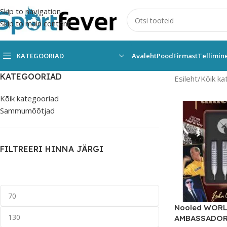
Skip to navigation
Skip to main content
KATEGOORIAD
Avaleht
Pood
Firmast
Tellimin
KATEGOORIAD
Esileht
Kõik ka
Kõik kategooriad
Sammumõõtjad
FILTREERI HINNA JÄRGI
Nooled WOR
AMBASSADOR 