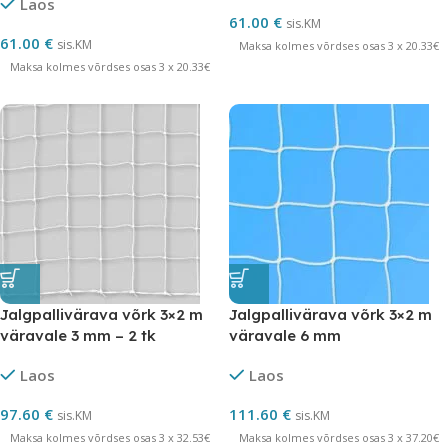
Laos
61.00
€
sis.KM
61.00
€
sis.KM
Maksa kolmes võrdses osas 3 x 20.33€
Maksa kolmes võrdses osas 3 x 20.33€
Jalgpallivärava võrk 3×2 m
Jalgpallivärava võrk 3×2 m
väravale 3 mm – 2 tk
väravale 6 mm
polüpropüleen 2 tk
Laos
Laos
97.60
€
111.60
€
sis.KM
sis.KM
Maksa kolmes võrdses osas 3 x 32.53€
Maksa kolmes võrdses osas 3 x 37.20€