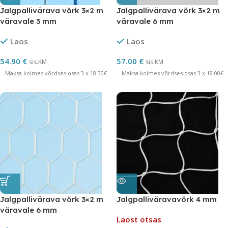
Jalgpallivärava võrk 3×2 m
Jalgpallivärava võrk 3×2 m
väravale 3 mm
väravale 6 mm
sinine/kollane
polüpropüleenist
Laos
Laos
54.90
€
57.00
€
sis.KM
sis.KM
Maksa kolmes võrdses osas 3 x 18.30€
Maksa kolmes võrdses osas 3 x 19.00€
Jalgpallivärava võrk 3×2 m
Jalgpalliväravavõrk 4 mm
väravale 6 mm
Laost otsas