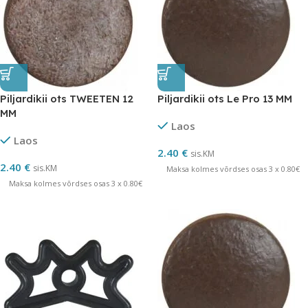
Piljardikii ots TWEETEN 12
Piljardikii ots Le Pro 13 MM
MM
Laos
Laos
2.40
€
sis.KM
2.40
€
sis.KM
Maksa kolmes võrdses osas 3 x 0.80€
Maksa kolmes võrdses osas 3 x 0.80€