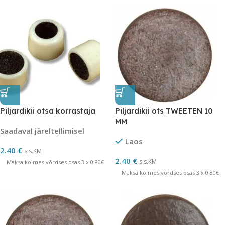
Piljardikii otsa korrastaja
Piljardikii ots TWEETEN 10
MM
Saadaval järeltellimisel
Laos
2.40
€
sis.KM
2.40
€
sis.KM
Maksa kolmes võrdses osas 3 x 0.80€
Maksa kolmes võrdses osas 3 x 0.80€