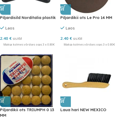
Piljardisild Norditalia plastik
Piljardikii ots Le Pro 14 MM
Laos
Laos
2.40
€
2.40
€
sis.KM
sis.KM
Maksa kolmes võrdses osas 3 x 0.80€
Maksa kolmes võrdses osas 3 x 0.80€
Piljardikii ots TRIUMPH 0 13
Laua hari NEW MEXICO
MM