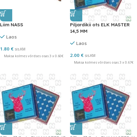
Liim NASS
Piljardikii ots ELK MASTER
14,5 MM
Laos
Laos
1.80
€
sis.KM
2.00
€
sis.KM
Maksa kolmes võrdses osas 3 x 0.60€
Maksa kolmes võrdses osas 3 x 0.67€