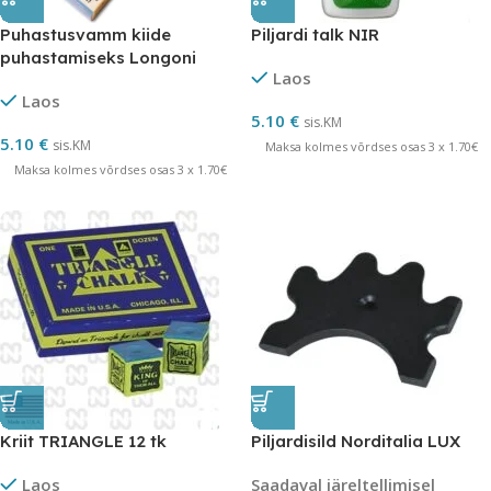
Puhastusvamm kiide
Piljardi talk NIR
puhastamiseks Longoni
Laos
Laos
5.10
€
sis.KM
5.10
€
sis.KM
Maksa kolmes võrdses osas 3 x 1.70€
Maksa kolmes võrdses osas 3 x 1.70€
Kriit TRIANGLE 12 tk
Piljardisild Norditalia LUX
Laos
Saadaval järeltellimisel