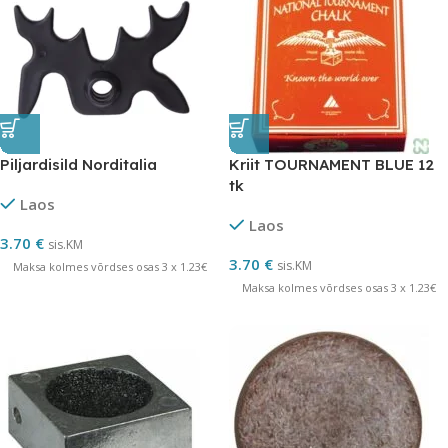
Piljardisild Norditalia
Kriit TOURNAMENT BLUE 12
tk
Laos
Laos
3.70
€
sis.KM
3.70
€
sis.KM
Maksa kolmes võrdses osas 3 x 1.23€
Maksa kolmes võrdses osas 3 x 1.23€