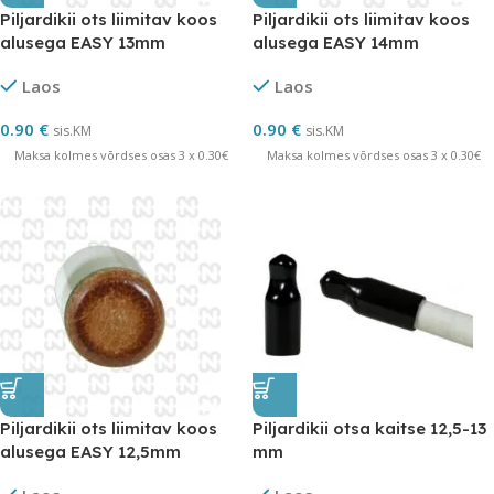
Piljardikii ots liimitav koos
Piljardikii ots liimitav koos
alusega EASY 13mm
alusega EASY 14mm
Laos
Laos
0.90
€
0.90
€
sis.KM
sis.KM
Maksa kolmes võrdses osas 3 x 0.30€
Maksa kolmes võrdses osas 3 x 0.30€
Piljardikii ots liimitav koos
Piljardikii otsa kaitse 12,5-13
alusega EASY 12,5mm
mm