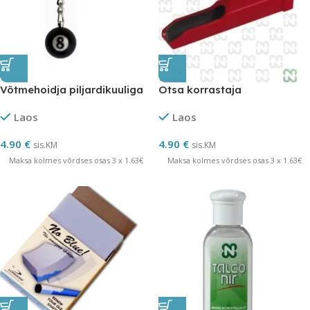
Võtmehoidja piljardikuuliga
Otsa korrastaja
Laos
Laos
4.90
€
4.90
€
sis.KM
sis.KM
Maksa kolmes võrdses osas 3 x 1.63€
Maksa kolmes võrdses osas 3 x 1.63€