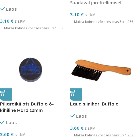
Saadaval järeltellimisel
Laos
3.10
€
sis.KM
3.10
€
sis.KM
Maksa kolmes võrdses osas 3 x 1.03€
Maksa kolmes võrdses osas 3 x 1.03€
Piljardikii ots Buffalo 6-
Laua siinihari Buffalo
kihiline Hard 13mm
Laos
Laos
3.60
€
sis.KM
3.60
€
sis.KM
Maksa kolmes võrdses osas 3 x 1.20€