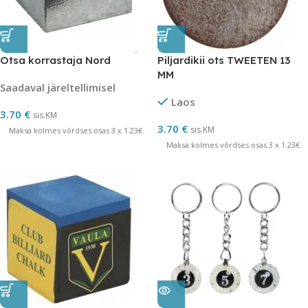
Otsa korrastaja Nord
Piljardikii ots TWEETEN 13
MM
Saadaval järeltellimisel
Laos
3.70
€
sis.KM
3.70
€
sis.KM
Maksa kolmes võrdses osas 3 x 1.23€
Maksa kolmes võrdses osas 3 x 1.23€