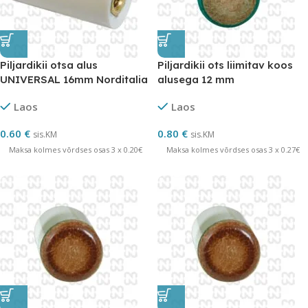
Piljardikii otsa alus
Piljardikii ots liimitav koos
UNIVERSAL 16mm Norditalia
alusega 12 mm
Laos
Laos
0.60
€
0.80
€
sis.KM
sis.KM
Maksa kolmes võrdses osas 3 x 0.20€
Maksa kolmes võrdses osas 3 x 0.27€