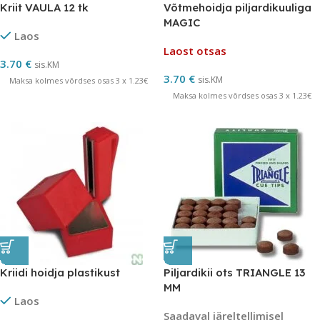
Kriit VAULA 12 tk
Võtmehoidja piljardikuuliga
MAGIC
Laos
Laost otsas
3.70
€
sis.KM
3.70
€
sis.KM
Maksa kolmes võrdses osas 3 x 1.23€
Maksa kolmes võrdses osas 3 x 1.23€
Kriidi hoidja plastikust
Piljardikii ots TRIANGLE 13
MM
Laos
Saadaval järeltellimisel