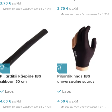
3.70
€
sis.KM
3.70
€
sis.KM
Maksa kolmes võrdses osas 3 x 1.23€
Maksa kolmes võrdses osas 3 x 1.23€
Piljardikii käepide IBS
Piljardikinnas IBS
silikoon 30 cm
universaalne suurus
Laos
Laos
4.60
€
4.60
€
sis.KM
sis.KM
Maksa kolmes võrdses osas 3 x 1.53€
Maksa kolmes võrdses osas 3 x 1.53€