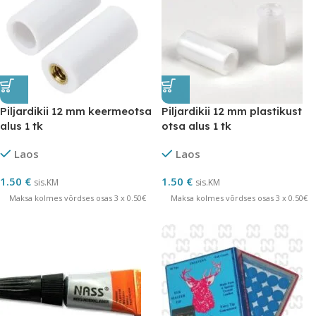
Piljardikii 12 mm keermeotsa
Piljardikii 12 mm plastikust
alus 1 tk
otsa alus 1 tk
Laos
Laos
1.50
€
1.50
€
sis.KM
sis.KM
Maksa kolmes võrdses osas 3 x 0.50€
Maksa kolmes võrdses osas 3 x 0.50€