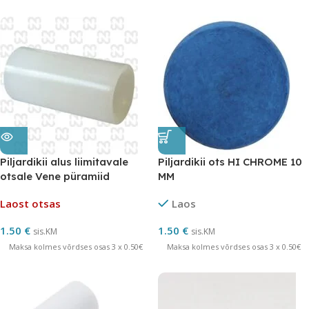
Piljardikii alus liimitavale
Piljardikii ots HI CHROME 10
otsale Vene püramiid
MM
Laost otsas
Laos
1.50
€
1.50
€
sis.KM
sis.KM
Maksa kolmes võrdses osas 3 x 0.50€
Maksa kolmes võrdses osas 3 x 0.50€