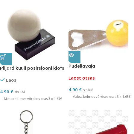
Pudeliavaja
Piljardikuuli positsiooni klots
Laost otsas
Laos
4.90
€
sis.KM
4.90
€
sis.KM
Maksa kolmes võrdses osas 3 x 1.63€
Maksa kolmes võrdses osas 3 x 1.63€