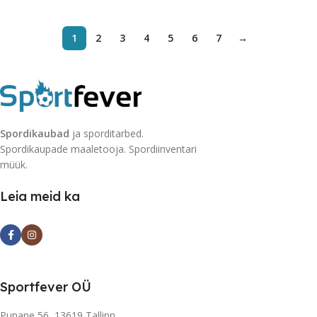
1
2
3
4
5
6
7
→
Spordikaubad
ja sporditarbed.
Spordikaupade maaletooja. Spordiinventari
müük.
Leia meid ka
Sportfever OÜ
Punane 56, 13619 Tallinn