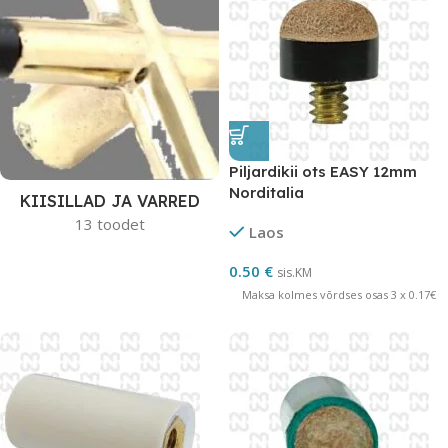
Piljardikii ots EASY 12mm
Norditalia
KIISILLAD JA VARRED
13 toodet
Laos
0.50
€
sis.KM
Maksa kolmes võrdses osas 3 x 0.17€