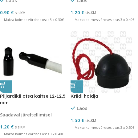
Laos
Laos
0.90
€
1.20
€
sis.KM
sis.KM
Maksa kolmes võrdses osas 3 x 0.30€
Maksa kolmes võrdses osas 3 x 0.40€
Piljardikii otsa kaitse 12-12,5
Kriidi hoidja
mm
Laos
Saadaval järeltellimisel
1.50
€
sis.KM
1.20
€
sis.KM
Maksa kolmes võrdses osas 3 x 0.50€
Maksa kolmes võrdses osas 3 x 0.40€