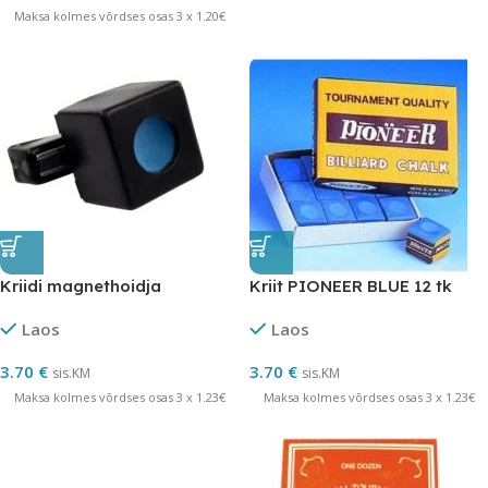
Maksa kolmes võrdses osas 3 x 1.20€
Kriidi magnethoidja
Kriit PIONEER BLUE 12 tk
Laos
Laos
3.70
€
3.70
€
sis.KM
sis.KM
Maksa kolmes võrdses osas 3 x 1.23€
Maksa kolmes võrdses osas 3 x 1.23€