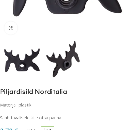
Suurendamiseks klõpsake
Piljardisild Norditalia
Materjal: plastik
Saab tavalisele kiile otsa panna
Laos