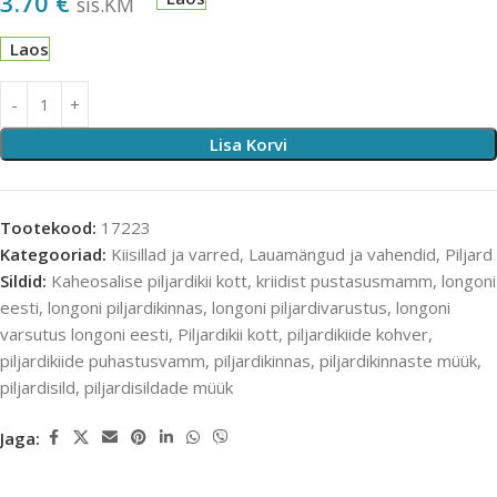
3.70
€
sis.KM
Laos
Lisa Korvi
Tootekood:
17223
Kategooriad:
Kiisillad ja varred
,
Lauamängud ja vahendid
,
Piljard
Sildid:
Kaheosalise piljardikii kott
,
kriidist pustasusmamm
,
longoni
eesti
,
longoni piljardikinnas
,
longoni piljardivarustus
,
longoni
varsutus longoni eesti
,
Piljardikii kott
,
piljardikiide kohver
,
piljardikiide puhastusvamm
,
piljardikinnas
,
piljardikinnaste müük
,
piljardisild
,
piljardisildade müük
Jaga: