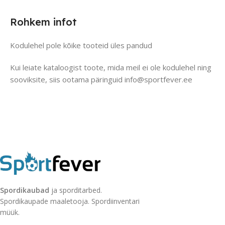
Rohkem infot
Kodulehel pole kõike tooteid üles pandud
Kui leiate kataloogist toote, mida meil ei ole kodulehel ning
sooviksite, siis ootama päringuid info@sportfever.ee
Spordikaubad
ja sporditarbed.
Spordikaupade maaletooja. Spordiinventari
müük.