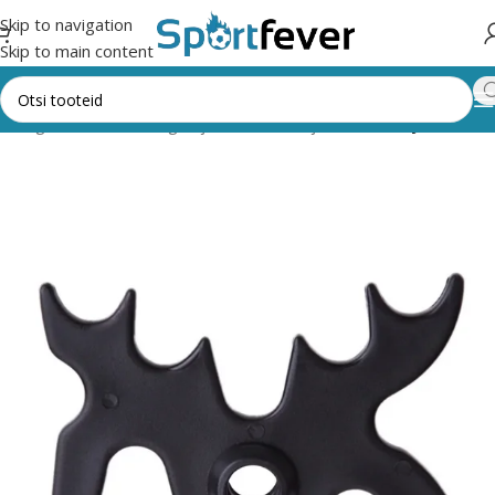
Skip to navigation
Skip to main content
 kategooriad
Lauamängud ja vahendid
Piljard
Kiisillad ja varred