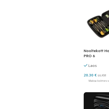
Nooltekott H
PRO 6
Laos
20.30
€
sis.KM
Maksa kolmes võ