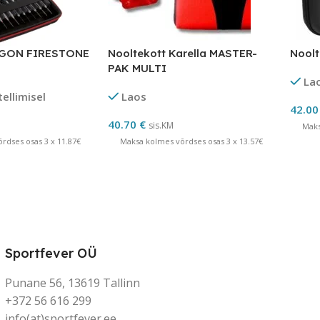
AGON FIRESTONE
Nooltekott Karella MASTER-
Noolt
PAK MULTI
La
tellimisel
Laos
42.0
40.70
€
sis.KM
Maks
rdses osas 3 x 11.87€
Maksa kolmes võrdses osas 3 x 13.57€
Sportfever OÜ
Punane 56, 13619 Tallinn
+372 56 616 299
info(at)sportfever.ee