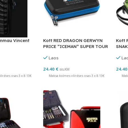
inmau Vincent
Kott RED DRAGON GERWYN
Kott
PRICE “ICEMAN” SUPER TOUR
SNAK
Laos
La
24.40
€
24.4
sis.KM
rdses osas 3 x 8.13€
Maksa kolmes võrdses osas 3 x 8.13€
Mak