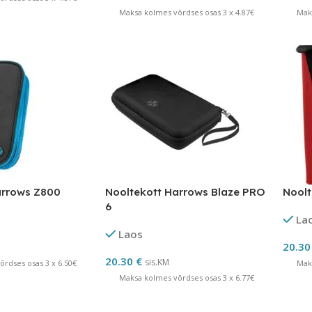
Maksa kolmes võrdses osas 3 x 4.87€
Mak
arrows Z800
Nooltekott Harrows Blaze PRO
Noolt
6
La
Laos
20.3
20.30
€
sis.KM
rdses osas 3 x 6.50€
Mak
Maksa kolmes võrdses osas 3 x 6.77€