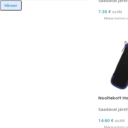
Saadaval järel
Filtreeri
7.30
€
sis.KM
Maksa kolmes võ
Nooltekott H
Saadaval järel
14.60
€
sis.KM
Maksa kolmes võ