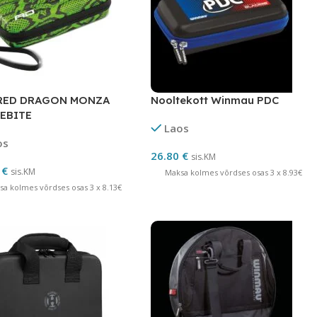
 RED DRAGON MONZA
Nooltekott Winmau PDC
EBITE
Laos
os
26.80
€
sis.KM
0
€
sis.KM
Maksa kolmes võrdses osas 3 x 8.93€
sa kolmes võrdses osas 3 x 8.13€