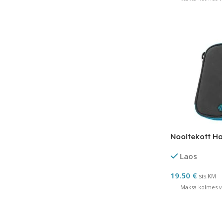
Nooltekott H
Laos
19.50
€
sis.KM
Maksa kolmes võ