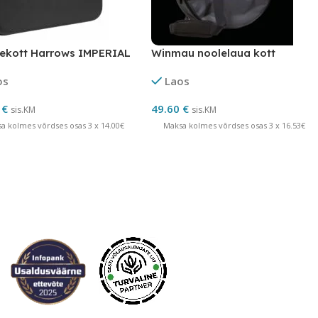
ekott Harrows IMPERIAL
Winmau noolelaua kott
os
Laos
0
€
49.60
€
sis.KM
sis.KM
a kolmes võrdses osas 3 x 14.00€
Maksa kolmes võrdses osas 3 x 16.53€