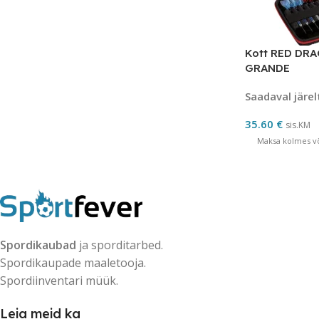
Kott RED DR
GRANDE
Saadaval järel
35.60
€
sis.KM
Maksa kolmes võ
Spordikaubad
ja sporditarbed.
Spordikaupade maaletooja.
Spordiinventari müük.
Leia meid ka