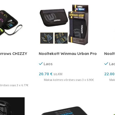
arrows CHIZZY
Nooltekott Winmau Urban Pro
Noolt
Laos
La
20.70
€
22.0
sis.KM
Maksa kolmes võrdses osas 3 x 6.90€
Mak
rdses osas 3 x 6.77€