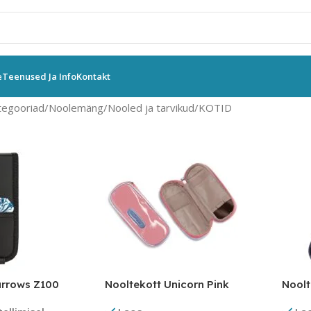
e
Teenused Ja Info
Kontakt
tegooriad
Noolemäng
Nooled ja tarvikud
KOTID
arrows Z100
Nooltekott Unicorn Pink
Noolt