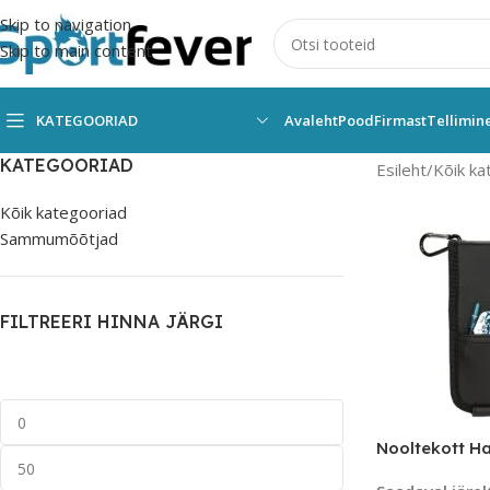
Skip to navigation
Skip to main content
KATEGOORIAD
Avaleht
Pood
Firmast
Tellimin
KATEGOORIAD
Esileht
Kõik ka
Kõik kategooriad
Sammumõõtjad
FILTREERI HINNA JÄRGI
Nooltekott H