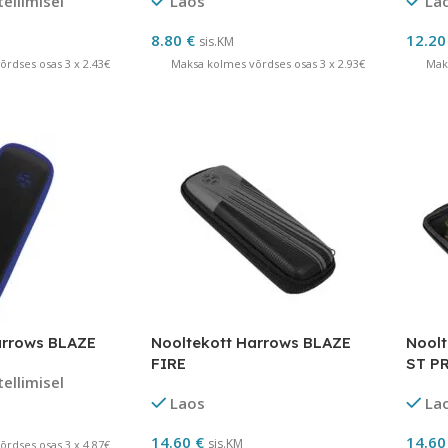
tellimisel
Laos
La
8.80
€
12.2
sis.KM
rdses osas 3 x 2.43€
Maksa kolmes võrdses osas 3 x 2.93€
Mak
arrows BLAZE
Nooltekott Harrows BLAZE
Nool
FIRE
ST P
tellimisel
Laos
La
14.60
€
14.6
sis.KM
rdses osas 3 x 4.87€