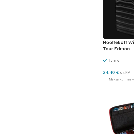
Nooltekott W
Tour Edition
Laos
24.40
€
sis.KM
Maksa kolmes võ