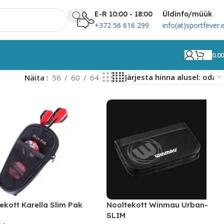
E-R 10:00 - 18:00
Üldinfo/müük
+372 56 616 299
info(at)sportfever.
0.0
Näita
56
60
64
ekott Karella Slim Pak
Nooltekott Winmau Urban-
SLIM