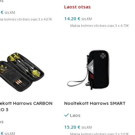
os
Laost otsas
0
€
sis.KM
14.20
€
sis.KM
sa kolmes võrdses osas 3 x 4.07€
Maksa kolmes võrdses osas 3 x 4.73€
tekott Harrows CARBON
Nooltekott Harrows SMART
RO 3
Laos
os
15.20
€
sis.KM
0
€
sis.KM
Maksa kolmes võrdses osas 3 x 5.07€