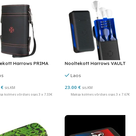
ekott Harrows PRIMA
Nooltekott Harrows VAULT
os
Laos
0
€
23.00
€
sis.KM
sis.KM
sa kolmes võrdses osas 3 x 7.33€
Maksa kolmes võrdses osas 3 x 7.67€