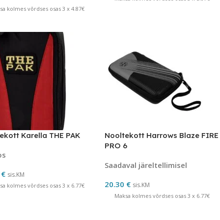
sa kolmes võrdses osas 3 x 4.87€
ekott Karella THE PAK
Nooltekott Harrows Blaze FIRE
PRO 6
os
Saadaval järeltellimisel
0
€
sis.KM
20.30
€
sis.KM
sa kolmes võrdses osas 3 x 6.77€
Maksa kolmes võrdses osas 3 x 6.77€