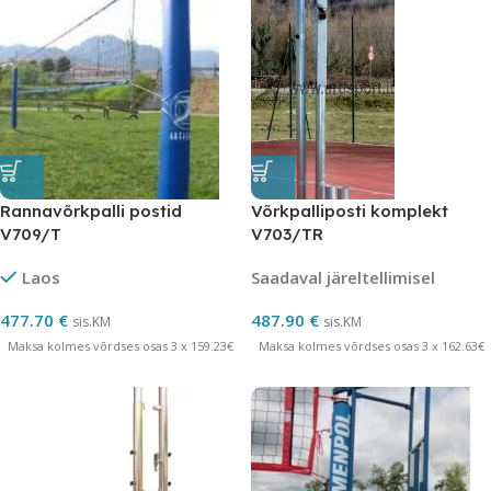
Rannavõrkpalli postid
Võrkpalliposti komplekt
V709/T
V703/TR
Laos
Saadaval järeltellimisel
477.70
€
487.90
€
sis.KM
sis.KM
Maksa kolmes võrdses osas 3 x 159.23€
Maksa kolmes võrdses osas 3 x 162.63€