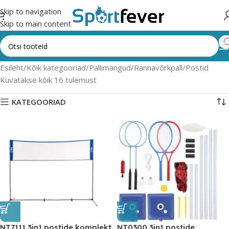
Skip to navigation
Skip to main content
Esileht
Kõik kategooriad
Pallimängud
Rannavõrkpall
Postid
Kuvatakse kõik 16 tulemust
KATEGOORIAD
NT7111 3in1 postide komplekt
NT0300 3in1 postide