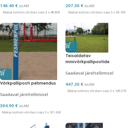
146.40
€
207.30
€
sis.KM
sis.KM
Maksa kolmes võrdses osas 3 x 48.80€
Maksa kolmes võrdses osas 3 x 69.10€
Teisaldatav
minivõrkpallipostide
komplekt
Saadaval järeltellimisel
Võrkpalliposti pehmendus
447.20
€
sis.KM
Maksa kolmes võrdses osas 3 x 149.07€
Saadaval järeltellimisel
304.90
€
sis.KM
Maksa kolmes võrdses osas 3 x 101.63€