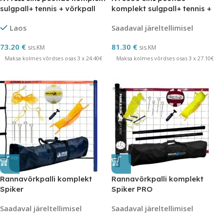
sulgpall+ tennis + võrkpall
komplekt sulgpall+ tennis +
NILS
võrkpall NILS
Laos
Saadaval järeltellimisel
73.20
€
81.30
€
sis.KM
sis.KM
Maksa kolmes võrdses osas 3 x 24.40€
Maksa kolmes võrdses osas 3 x 27.10€
Rannavõrkpalli komplekt
Rannavõrkpalli komplekt
Spiker
Spiker PRO
Saadaval järeltellimisel
Saadaval järeltellimisel