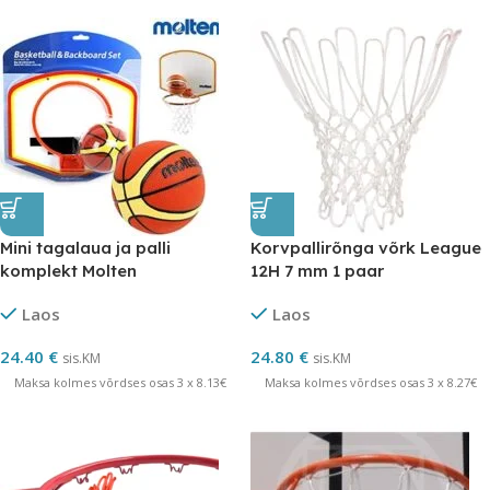
Mini tagalaua ja palli
Korvpallirõnga võrk League
komplekt Molten
12H 7 mm 1 paar
Laos
Laos
24.40
€
24.80
€
sis.KM
sis.KM
Maksa kolmes võrdses osas 3 x 8.13€
Maksa kolmes võrdses osas 3 x 8.27€