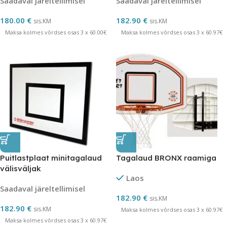
Saadaval järeltellimisel
Saadaval järeltellimisel
180.00
€
182.90
€
sis.KM
sis.KM
Maksa kolmes võrdses osas 3 x 60.00€
Maksa kolmes võrdses osas 3 x 60.97€
Puitlastplaat minitagalaud
Tagalaud BRONX raamiga
välisväljak
Laos
Saadaval järeltellimisel
182.90
€
sis.KM
182.90
€
sis.KM
Maksa kolmes võrdses osas 3 x 60.97€
Maksa kolmes võrdses osas 3 x 60.97€