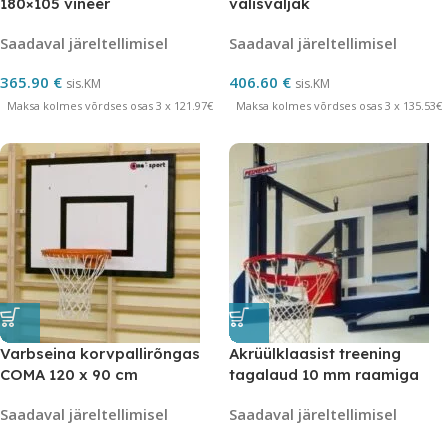
180×105 vineer
välisväljak
Saadaval järeltellimisel
Saadaval järeltellimisel
365.90
€
406.60
€
sis.KM
sis.KM
Maksa kolmes võrdses osas 3 x 121.97€
Maksa kolmes võrdses osas 3 x 135.53€
Varbseina korvpallirõngas
Akrüülklaasist treening
COMA 120 x 90 cm
tagalaud 10 mm raamiga
Saadaval järeltellimisel
Saadaval järeltellimisel