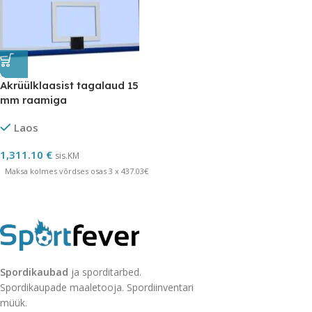
Akrüülklaasist tagalaud 15
mm raamiga
Laos
1,311.10
€
sis.KM
Maksa kolmes võrdses osas 3 x 437.03€
Spordikaubad
ja sporditarbed.
Spordikaupade maaletooja. Spordiinventari
müük.