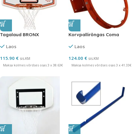
Tagalaud BRONX
Korvpallirõngas Coma
Laos
Laos
115.90
€
124.00
€
sis.KM
sis.KM
Maksa kolmes võrdses osas 3 x 38.63€
Maksa kolmes võrdses osas 3 x 41.33€