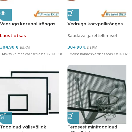
Vedruga korvpallirõngas
Vedruga korvpallirõngas
Laost otsas
Saadaval järeltellimisel
304.90
€
304.90
€
sis.KM
sis.KM
Maksa kolmes võrdses osas 3 x 101.63€
Maksa kolmes võrdses osas 3 x 101.63€
Tagalaud välisväljak
Terasest minitagalaud