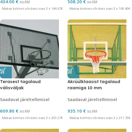
434.00
€
508.20
€
sis.KM
sis.KM
Maksa kolmes võrdses osas 3 x 144.67€
Maksa kolmes võrdses osas 3 x 169.40€
Terasest tagalaud
Akrüülklaasist tagalaud
välisväljak
raamiga 10 mm
Saadaval järeltellimisel
Saadaval järeltellimisel
609.80
€
935.10
€
sis.KM
sis.KM
Maksa kolmes võrdses osas 3 x 203.27€
Maksa kolmes võrdses osas 3 x 311.70€