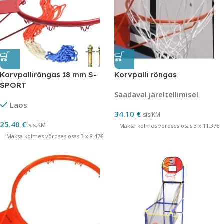
Korvpallirõngas 18 mm S-
Korvpalli rõngas
SPORT
Saadaval järeltellimisel
Laos
34.10
€
sis.KM
25.40
€
sis.KM
Maksa kolmes võrdses osas 3 x 11.37€
Maksa kolmes võrdses osas 3 x 8.47€