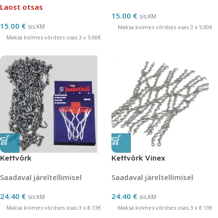
Laost otsas
15.00
€
sis.KM
15.00
€
sis.KM
Maksa kolmes võrdses osas 3 x 5.00€
Maksa kolmes võrdses osas 3 x 5.00€
Kettvõrk
Kettvõrk Vinex
Saadaval järeltellimisel
Saadaval järeltellimisel
24.40
€
24.40
€
sis.KM
sis.KM
Maksa kolmes võrdses osas 3 x 8.13€
Maksa kolmes võrdses osas 3 x 8.13€