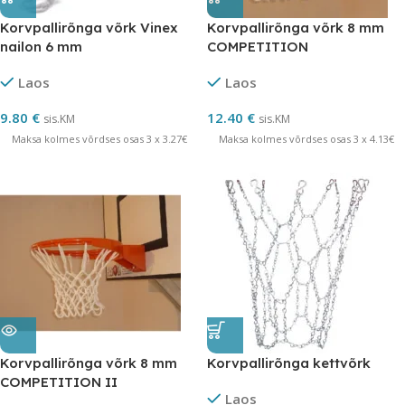
Korvpallirõnga võrk Vinex
Korvpallirõnga võrk 8 mm
nailon 6 mm
COMPETITION
Laos
Laos
9.80
€
12.40
€
sis.KM
sis.KM
Maksa kolmes võrdses osas 3 x 3.27€
Maksa kolmes võrdses osas 3 x 4.13€
Korvpallirõnga võrk 8 mm
Korvpallirõnga kettvõrk
COMPETITION II
Laos