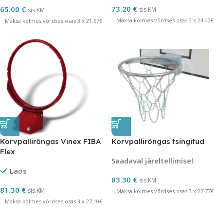
73.20
€
65.00
€
sis.KM
sis.KM
Maksa kolmes võrdses osas 3 x 24.40€
Maksa kolmes võrdses osas 3 x 21.67€
Korvpallirõngas Vinex FIBA
Korvpallirõngas tsingitud
Flex
Saadaval järeltellimisel
Laos
83.30
€
sis.KM
81.30
€
sis.KM
Maksa kolmes võrdses osas 3 x 27.77€
Maksa kolmes võrdses osas 3 x 27.10€