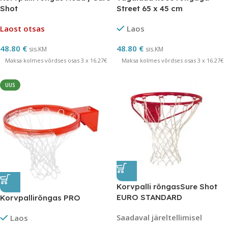
Shot
Street 65 x 45 cm
Laost otsas
Laos
48.80
€
48.80
€
sis.KM
sis.KM
Maksa kolmes võrdses osas 3 x 16.27€
Maksa kolmes võrdses osas 3 x 16.27€
UUS
Korvpalli rõngasSure Shot
EURO STANDARD
Korvpallirõngas PRO
Saadaval järeltellimisel
Laos