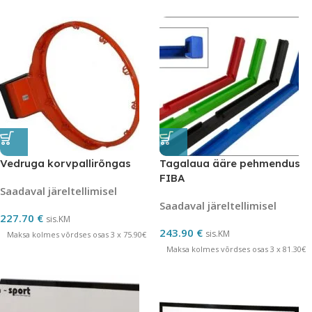
Vedruga korvpallirõngas
Tagalaua ääre pehmendus
FIBA
Saadaval järeltellimisel
Saadaval järeltellimisel
227.70
€
sis.KM
243.90
€
sis.KM
Maksa kolmes võrdses osas 3 x 75.90€
Maksa kolmes võrdses osas 3 x 81.30€