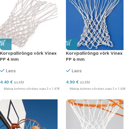
Korvpallirõnga võrk Vinex
Korvpallirõnga võrk Vinex
PP 4 mm
PP 6 mm
Laos
Laos
4.40
€
4.90
€
sis.KM
sis.KM
Maksa kolmes võrdses osas 3 x 1.47€
Maksa kolmes võrdses osas 3 x 1.63€