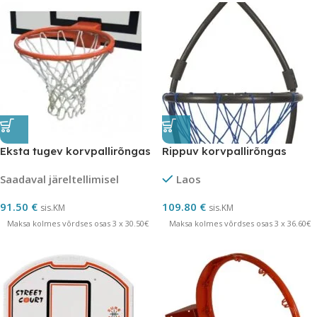
Eksta tugev korvpallirõngas
Rippuv korvpallirõngas
Saadaval järeltellimisel
Laos
91.50
€
109.80
€
sis.KM
sis.KM
Maksa kolmes võrdses osas 3 x 30.50€
Maksa kolmes võrdses osas 3 x 36.60€