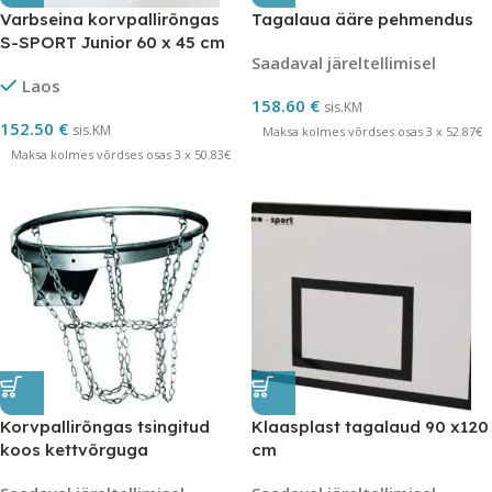
Varbseina korvpallirõngas
Tagalaua ääre pehmendus
S-SPORT Junior 60 x 45 cm
Saadaval järeltellimisel
Laos
158.60
€
sis.KM
152.50
€
sis.KM
Maksa kolmes võrdses osas 3 x 52.87€
Maksa kolmes võrdses osas 3 x 50.83€
Korvpallirõngas tsingitud
Klaasplast tagalaud 90 x120
koos kettvõrguga
cm