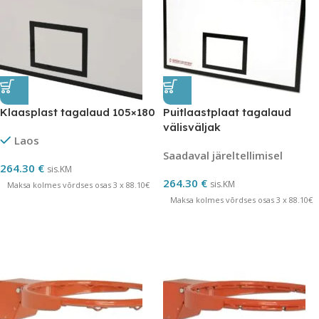
Klaasplast tagalaud 105×180
Puitlaastplaat tagalaud
välisväljak
Laos
Saadaval järeltellimisel
264.30
€
sis.KM
264.30
€
sis.KM
Maksa kolmes võrdses osas 3 x 88.10€
Maksa kolmes võrdses osas 3 x 88.10€