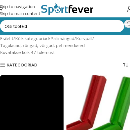
Skip to navigation
Skip to main content
Esileht
Kõik kategooriad
Pallimängud
Korvpall
Tagalauad, rõngad, võrgud, pehmendused
Kuvatakse kõik 47 tulemust
KATEGOORIAD