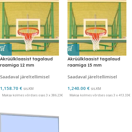
Akrüülklaasist tagalaud
Akrüülklaasist tagalaud
raamiga 12 mm
raamiga 15 mm
Saadaval järeltellimisel
Saadaval järeltellimisel
1,158.70
€
1,240.00
€
sis.KM
sis.KM
Maksa kolmes võrdses osas 3 x 386.23€
Maksa kolmes võrdses osas 3 x 413.33€