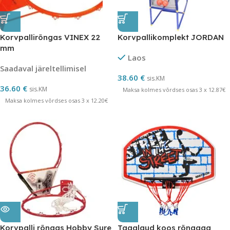
Korvpallirõngas VINEX 22
Korvpallikomplekt JORDAN
mm
Laos
Saadaval järeltellimisel
38.60
€
sis.KM
36.60
€
sis.KM
Maksa kolmes võrdses osas 3 x 12.87€
Maksa kolmes võrdses osas 3 x 12.20€
Korvpalli rõngas Hobby Sure
Tagalaud koos rõngaga