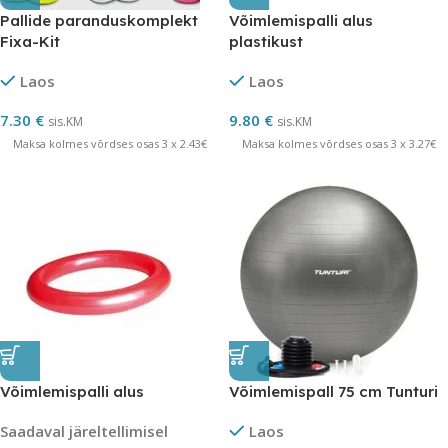
Pallide paranduskomplekt
Võimlemispalli alus
Fixa-Kit
plastikust
Laos
Laos
7.30
€
9.80
€
sis.KM
sis.KM
Maksa kolmes võrdses osas 3 x 2.43€
Maksa kolmes võrdses osas 3 x 3.27€
Võimlemispalli alus
Võimlemispall 75 cm Tunturi
Saadaval järeltellimisel
Laos