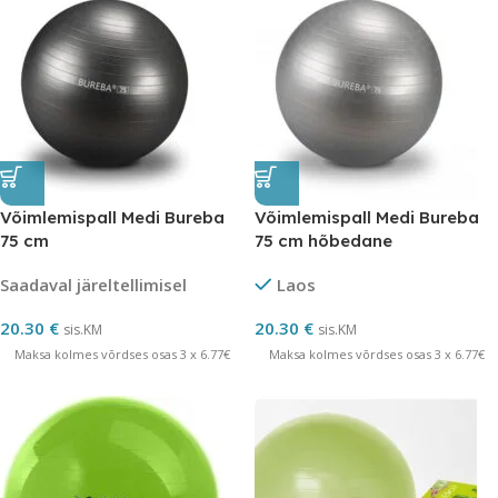
Võimlemispall Medi Bureba
Võimlemispall Medi Bureba
75 cm
75 cm hõbedane
Saadaval järeltellimisel
Laos
20.30
€
20.30
€
sis.KM
sis.KM
Maksa kolmes võrdses osas 3 x 6.77€
Maksa kolmes võrdses osas 3 x 6.77€