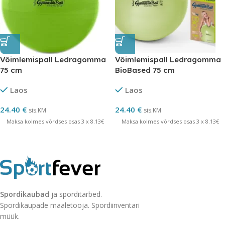
Võimlemispall Ledragomma
Võimlemispall Ledragomma
75 cm
BioBased 75 cm
Laos
Laos
24.40
€
24.40
€
sis.KM
sis.KM
Maksa kolmes võrdses osas 3 x 8.13€
Maksa kolmes võrdses osas 3 x 8.13€
Spordikaubad
ja sporditarbed.
Spordikaupade maaletooja. Spordiinventari
müük.