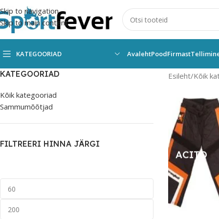
Skip to navigation
Skip to main content
KATEGOORIAD
Avaleht
Pood
Firmast
Tellimin
KATEGOORIAD
Esileht
Kõik ka
Kõik kategooriad
Sammumõõtjad
FILTREERI HINNA JÄRGI
ACITO