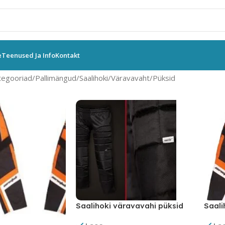
e
Teenused Ja Info
Kontakt
tegooriad
Pallimängud
Saalihoki
Väravavaht
Püksid
Saalihoki väravavahi püksid
Saali