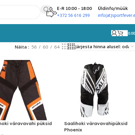
E-R 10:00 - 18:00
Üldinfo/müük
+372 56 616 299
info(at)sportfever.
0.0
Näita
56
60
64
hoki väravavahi püksid
Saalihoki väravavahipüksid
Phoenix