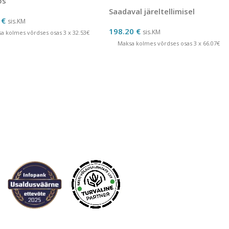
os
Saadaval järeltellimisel
0
€
sis.KM
198.20
€
sis.KM
a kolmes võrdses osas 3 x 32.53€
Maksa kolmes võrdses osas 3 x 66.07€