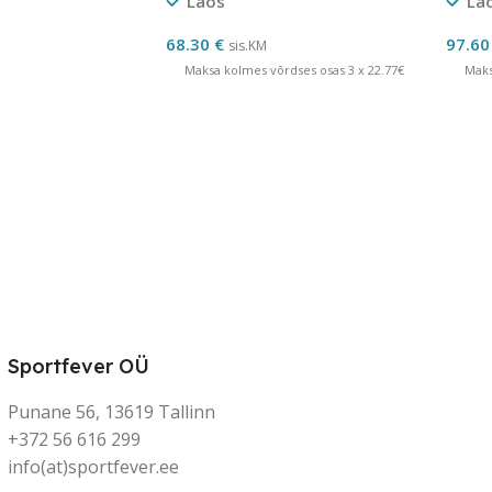
Laos
La
68.30
€
97.6
sis.KM
Maksa kolmes võrdses osas 3 x 22.77€
Maks
Sportfever OÜ
Punane 56, 13619 Tallinn
+372 56 616 299
info(at)sportfever.ee