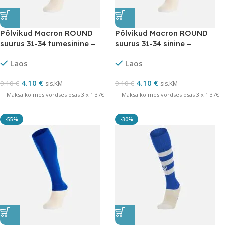
Põlvikud Macron ROUND
Põlvikud Macron ROUND
suurus 31-34 tumesinine –
suurus 31-34 sinine –
LÕPUMÜÜK
LÕPUMÜÜK
Laos
Laos
4.10
€
4.10
€
9.10
€
9.10
€
sis.KM
sis.KM
Maksa kolmes võrdses osas 3 x 1.37€
Maksa kolmes võrdses osas 3 x 1.37€
-55%
-30%