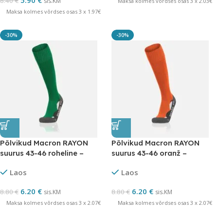
5.90
€
8.40
€
sis.KM
Maksa kolmes võrdses osas 3 x 2.03€
Maksa kolmes võrdses osas 3 x 1.97€
-30%
-30%
Põlvikud Macron RAYON
Põlvikud Macron RAYON
suurus 43-46 roheline –
suurus 43-46 oranž –
LÕPUMÜÜK
LÕPUMÜÜK
Laos
Laos
6.20
€
6.20
€
8.80
€
8.80
€
sis.KM
sis.KM
Maksa kolmes võrdses osas 3 x 2.07€
Maksa kolmes võrdses osas 3 x 2.07€