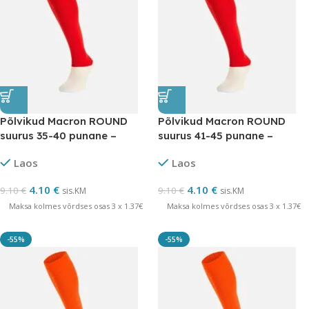
Põlvikud Macron ROUND
Põlvikud Macron ROUND
suurus 35-40 punane –
suurus 41-45 punane –
LÕPUMÜÜK
LÕPUMÜÜK
Laos
Laos
4.10
€
4.10
€
9.10
€
9.10
€
sis.KM
sis.KM
Maksa kolmes võrdses osas 3 x 1.37€
Maksa kolmes võrdses osas 3 x 1.37€
-55%
-55%