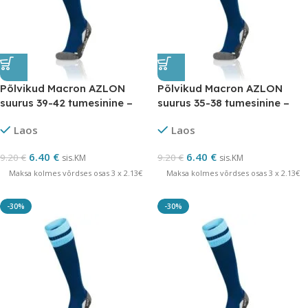
Põlvikud Macron AZLON
Põlvikud Macron AZLON
suurus 39-42 tumesinine –
suurus 35-38 tumesinine –
LÕPUMÜÜK
LÕPUMÜÜK
Laos
Laos
6.40
€
6.40
€
9.20
€
9.20
€
sis.KM
sis.KM
Maksa kolmes võrdses osas 3 x 2.13€
Maksa kolmes võrdses osas 3 x 2.13€
-30%
-30%