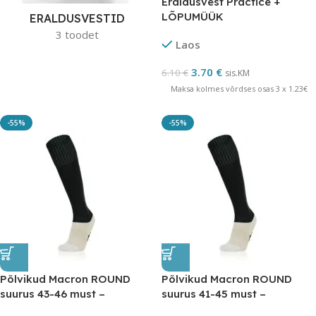
Eraldusvest Practice +
LÕPUMÜÜK
ERALDUSVESTID
3 toodet
Laos
3.70
€
6.10
€
sis.KM
Maksa kolmes võrdses osas 3 x 1.23€
-55%
-55%
Põlvikud Macron ROUND
Põlvikud Macron ROUND
suurus 43-46 must –
suurus 41-45 must –
LÕPUMÜÜK
LÕPUMÜÜK