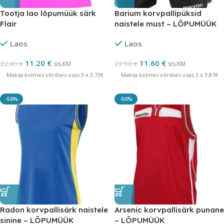
Tootja lao lõpumüük särk
Barium korvpallipüksid
Flair
naistele must – LÕPUMÜÜK
Laos
Laos
11.20
€
11.60
€
22.40
€
22.90
€
sis.KM
sis.KM
Maksa kolmes võrdses osas 3 x 3.73€
Maksa kolmes võrdses osas 3 x 3.87€
-50%
-50%
Radon korvpallisärk naistele
Arsenic korvpallisärk punane
sinine – LÕPUMÜÜK
– LÕPUMÜÜK