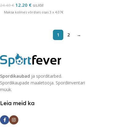
12.20
€
24.40
€
sis.KM
Maksa kolmes võrdses osas 3 x 4.07€
1
2
→
Spordikaubad
ja sporditarbed.
Spordikaupade maaletooja. Spordiinventari
müük.
Leia meid ka