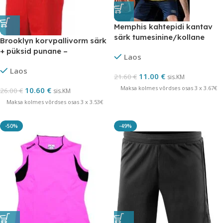
Memphis kahtepidi kantav
särk tumesinine/kollane
Brooklyn korvpallivorm särk
lõpumüük
+ püksid punane –
Laos
LÕPUMÜÜK
Laos
11.00
€
21.60
€
sis.KM
Maksa kolmes võrdses osas 3 x 3.67€
10.60
€
26.00
€
sis.KM
Maksa kolmes võrdses osas 3 x 3.53€
-50%
-49%