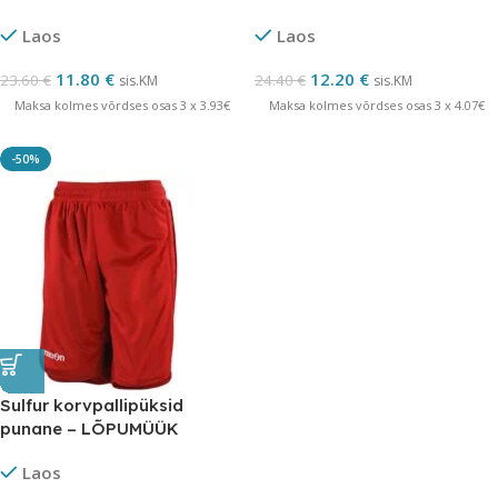
Laos
Laos
11.80
€
12.20
€
23.60
€
24.40
€
sis.KM
sis.KM
Maksa kolmes võrdses osas 3 x 3.93€
Maksa kolmes võrdses osas 3 x 4.07€
-50%
Sulfur korvpallipüksid
punane – LÕPUMÜÜK
Laos