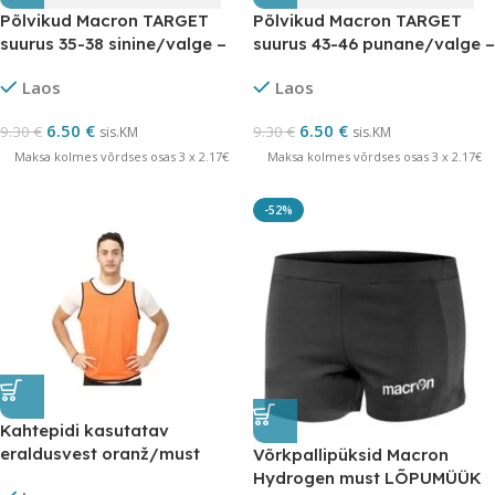
Põlvikud Macron TARGET
Põlvikud Macron TARGET
suurus 35-38 sinine/valge –
suurus 43-46 punane/valge –
LÕPUMÜÜK
LÕPUMÜÜK
Laos
Laos
6.50
€
6.50
€
9.30
€
9.30
€
sis.KM
sis.KM
Maksa kolmes võrdses osas 3 x 2.17€
Maksa kolmes võrdses osas 3 x 2.17€
-52%
Kahtepidi kasutatav
eraldusvest oranž/must
Võrkpallipüksid Macron
SENIOR
Hydrogen must LÕPUMÜÜK