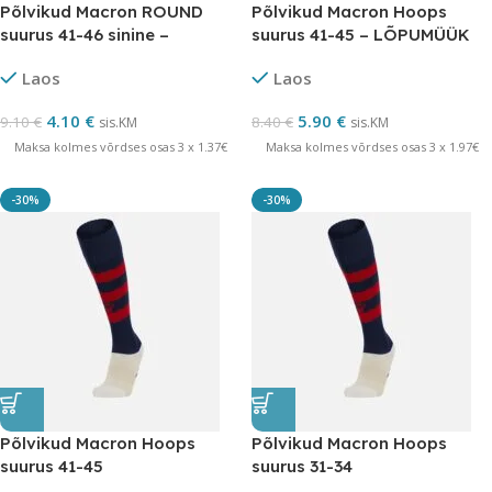
Põlvikud Macron ROUND
Põlvikud Macron Hoops
suurus 41-46 sinine –
suurus 41-45 – LÕPUMÜÜK
LÕPUMÜÜK
Laos
Laos
4.10
€
5.90
€
9.10
€
8.40
€
sis.KM
sis.KM
Maksa kolmes võrdses osas 3 x 1.37€
Maksa kolmes võrdses osas 3 x 1.97€
-30%
-30%
Põlvikud Macron Hoops
Põlvikud Macron Hoops
suurus 41-45
suurus 31-34
tumesinine/punane –
tumesinine/punane –