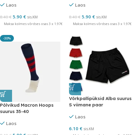
Laos
Laos
LÕPUMÜÜK
LÕPUMÜÜK
5.90
€
5.90
€
8.40
€
8.40
€
sis.KM
sis.KM
Maksa kolmes võrdses osas 3 x 1.97€
Maksa kolmes võrdses osas 3 x 1.97€
-30%
Võrkpallipüksid Alba suurus
S viimane paar
Põlvikud Macron Hoops
suurus 35-40
Laos
tumesinine/punane –
Laos
LÕPUMÜÜK
6.10
€
sis.KM