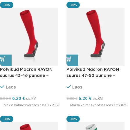
-30%
-30%
Põlvikud Macron RAYON
Põlvikud Macron RAYON
suurus 43-46 punane –
suurus 47-50 punane –
LÕPUMÜÜK
LÕPUMÜÜK
Laos
Laos
6.20
€
6.20
€
8.80
€
8.80
€
sis.KM
sis.KM
Maksa kolmes võrdses osas 3 x 2.07€
Maksa kolmes võrdses osas 3 x 2.07€
-30%
-30%