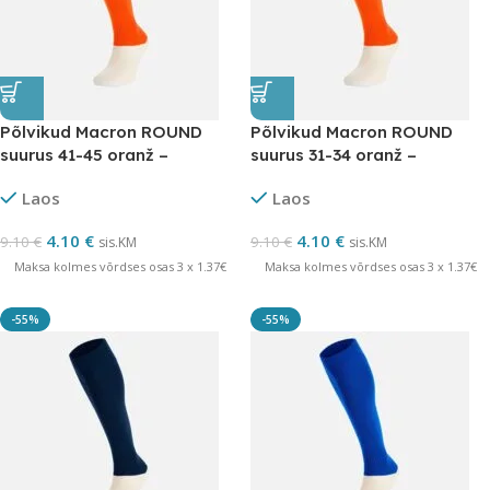
Põlvikud Macron ROUND
Põlvikud Macron ROUND
suurus 41-45 oranž –
suurus 31-34 oranž –
LÕPUMÜÜK
LÕPUMÜÜK
Laos
Laos
4.10
€
4.10
€
9.10
€
9.10
€
sis.KM
sis.KM
Maksa kolmes võrdses osas 3 x 1.37€
Maksa kolmes võrdses osas 3 x 1.37€
-55%
-55%