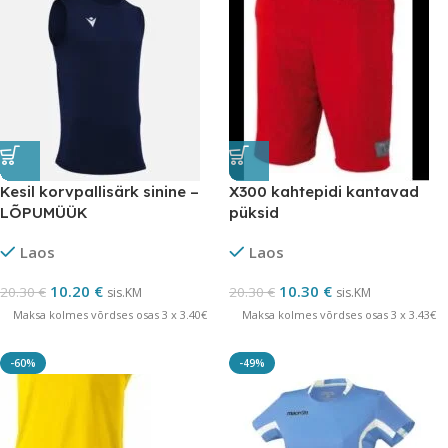
Kesil korvpallisärk sinine –
X300 kahtepidi kantavad
LÕPUMÜÜK
püksid
Laos
Laos
10.20
€
10.30
€
20.30
€
20.30
€
sis.KM
sis.KM
Maksa kolmes võrdses osas 3 x 3.40€
Maksa kolmes võrdses osas 3 x 3.43€
-60%
-49%