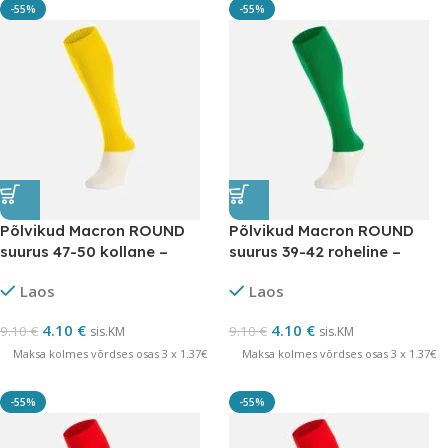
-55%
-55%
Põlvikud Macron ROUND
Põlvikud Macron ROUND
suurus 47-50 kollane –
suurus 39-42 roheline –
LÕPUMÜÜK
LÕPUMÜÜK
Laos
Laos
4.10
€
4.10
€
9.10
€
9.10
€
sis.KM
sis.KM
Maksa kolmes võrdses osas 3 x 1.37€
Maksa kolmes võrdses osas 3 x 1.37€
-55%
-55%