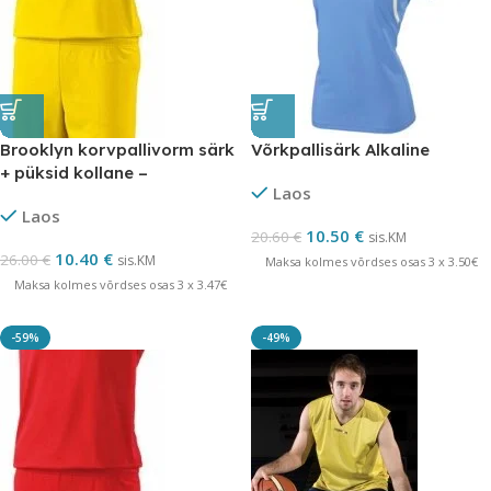
Brooklyn korvpallivorm särk
Võrkpallisärk Alkaline
+ püksid kollane –
Laos
LÕPUMÜÜK
Laos
10.50
€
20.60
€
sis.KM
10.40
€
26.00
€
sis.KM
Maksa kolmes võrdses osas 3 x 3.50€
Maksa kolmes võrdses osas 3 x 3.47€
-59%
-49%