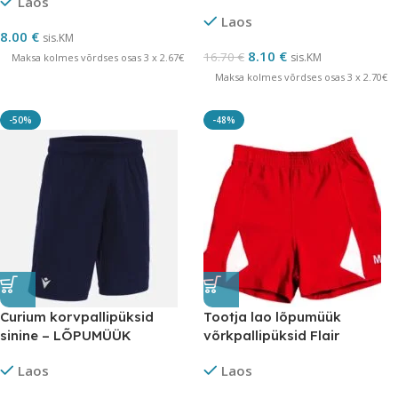
Laos
Laos
8.00
€
sis.KM
8.10
€
16.70
€
sis.KM
Maksa kolmes võrdses osas 3 x 2.67€
Maksa kolmes võrdses osas 3 x 2.70€
-50%
-48%
Curium korvpallipüksid
Tootja lao lõpumüük
sinine – LÕPUMÜÜK
võrkpallipüksid Flair
Laos
Laos