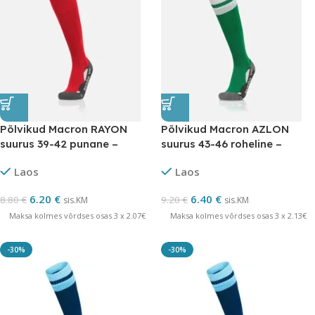
Põlvikud Macron RAYON
Põlvikud Macron AZLON
suurus 39-42 punane –
suurus 43-46 roheline –
LÕPUMÜÜK
LÕPUMÜÜK
Laos
Laos
6.20
€
6.40
€
8.80
€
9.20
€
sis.KM
sis.KM
Maksa kolmes võrdses osas 3 x 2.07€
Maksa kolmes võrdses osas 3 x 2.13€
-30%
-30%