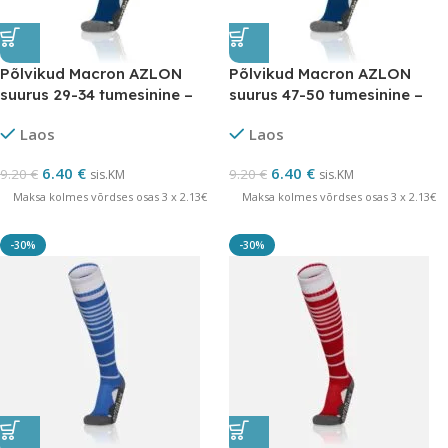
Põlvikud Macron AZLON
Põlvikud Macron AZLON
suurus 29-34 tumesinine –
suurus 47-50 tumesinine –
LÕPUMÜÜK
LÕPUMÜÜK
Laos
Laos
6.40
€
6.40
€
9.20
€
9.20
€
sis.KM
sis.KM
Maksa kolmes võrdses osas 3 x 2.13€
Maksa kolmes võrdses osas 3 x 2.13€
-30%
-30%