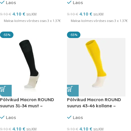
Laos
Laos
4.10
€
4.10
€
9.10
€
9.10
€
sis.KM
sis.KM
Maksa kolmes võrdses osas 3 x 1.37€
Maksa kolmes võrdses osas 3 x 1.37€
-55%
-55%
Põlvikud Macron ROUND
Põlvikud Macron ROUND
suurus 31-34 must –
suurus 43-46 kollane –
LÕPUMÜÜK
LÕPUMÜÜK
Laos
Laos
4.10
€
4.10
€
9.10
€
9.10
€
sis.KM
sis.KM