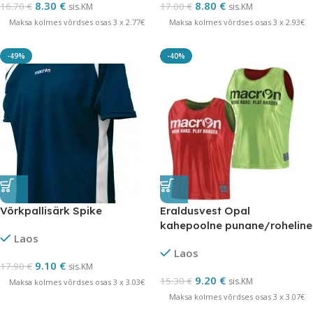
8.30
€
8.80
€
16.70
€
17.00
€
sis.KM
sis.KM
Maksa kolmes võrdses osas 3 x 2.77€
Maksa kolmes võrdses osas 3 x 2.93€
-49%
-40%
Võrkpallisärk Spike
Eraldusvest Opal
kahepoolne punane/roheline
Laos
LÕPUMÜÜK
Laos
9.10
€
17.90
€
sis.KM
9.20
€
15.30
€
sis.KM
Maksa kolmes võrdses osas 3 x 3.03€
Maksa kolmes võrdses osas 3 x 3.07€