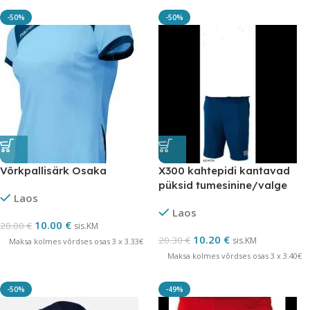
-50%
-50%
Võrkpallisärk Osaka
X300 kahtepidi kantavad
püksid tumesinine/valge
Laos
Laos
10.00
€
20.00
€
sis.KM
10.20
€
20.30
€
sis.KM
Maksa kolmes võrdses osas 3 x 3.33€
Maksa kolmes võrdses osas 3 x 3.40€
-50%
-49%