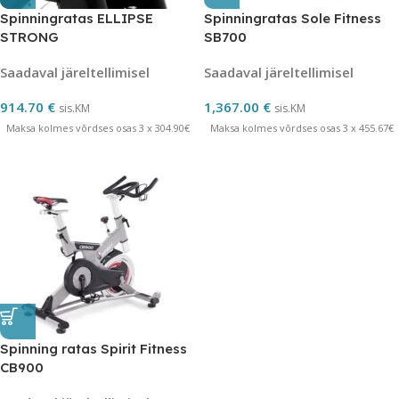
Spinningratas ELLIPSE
Spinningratas Sole Fitness
STRONG
SB700
Saadaval järeltellimisel
Saadaval järeltellimisel
914.70
€
1,367.00
€
sis.KM
sis.KM
Maksa kolmes võrdses osas 3 x 304.90€
Maksa kolmes võrdses osas 3 x 455.67€
Spinning ratas Spirit Fitness
CB900