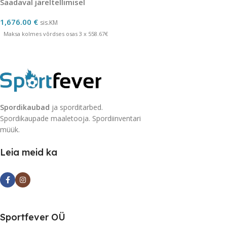
Saadaval järeltellimisel
1,676.00
€
sis.KM
Maksa kolmes võrdses osas 3 x 558.67€
Spordikaubad
ja sporditarbed.
Spordikaupade maaletooja. Spordiinventari
müük.
Leia meid ka
Sportfever OÜ