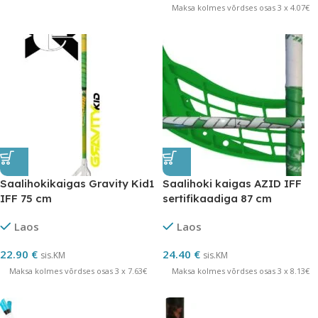
Maksa kolmes võrdses osas 3 x 4.07€
Saalihokikaigas Gravity Kid1
Saalihoki kaigas AZID IFF
IFF 75 cm
sertifikaadiga 87 cm
Laos
Laos
22.90
€
24.40
€
sis.KM
sis.KM
Maksa kolmes võrdses osas 3 x 7.63€
Maksa kolmes võrdses osas 3 x 8.13€