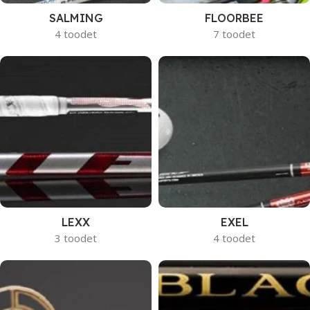
SALMING
FLOORBEE
4 toodet
7 toodet
LEXX
EXEL
3 toodet
4 toodet