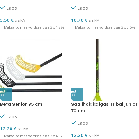
Laos
Laos
5.50
€
10.70
€
sis.KM
sis.KM
Maksa kolmes võrdses osas 3 x 1.83€
Maksa kolmes võrdses osas 3 x 3.57€
Beta Senior 95 cm
Saalihokikaigas Tribal junior
70 cm
Laos
Laos
12.20
€
sis.KM
12.20
€
sis.KM
Maksa kolmes võrdses osas 3 x 4.07€