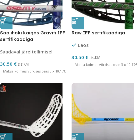
Saalihoki kaigas Graviti IFF
Raw IFF sertifikaadiga
sertifikaadiga
Laos
Saadaval järeltellimisel
30.50
€
sis.KM
30.50
€
sis.KM
Maksa kolmes võrdses osas 3 x 10.17€
Maksa kolmes võrdses osas 3 x 10.17€