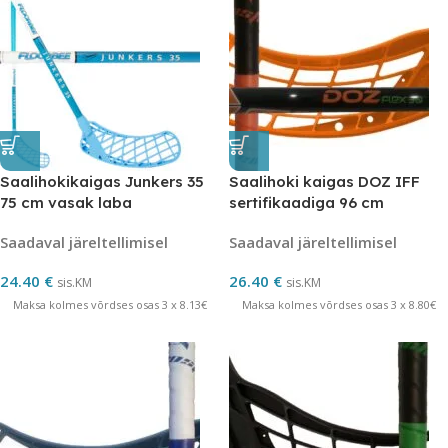
Saalihokikaigas Junkers 35
Saalihoki kaigas DOZ IFF
75 cm vasak laba
sertifikaadiga 96 cm
Saadaval järeltellimisel
Saadaval järeltellimisel
24.40
€
26.40
€
sis.KM
sis.KM
Maksa kolmes võrdses osas 3 x 8.13€
Maksa kolmes võrdses osas 3 x 8.80€