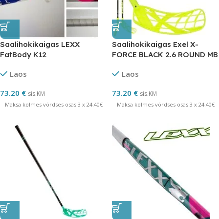
Saalihokikaigas LEXX
Saalihokikaigas Exel X-
FatBody K12
FORCE BLACK 2.6 ROUND MB
vasak 103
Laos
Laos
73.20
€
73.20
€
sis.KM
sis.KM
Maksa kolmes võrdses osas 3 x 24.40€
Maksa kolmes võrdses osas 3 x 24.40€