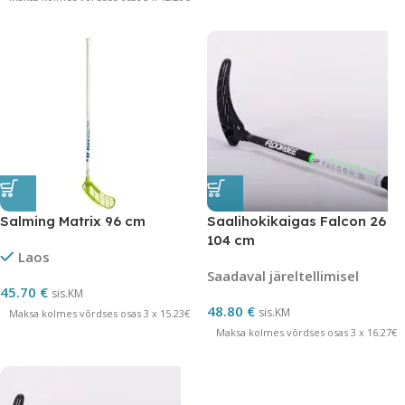
Salming Matrix 96 cm
Saalihokikaigas Falcon 26
104 cm
Laos
Saadaval järeltellimisel
45.70
€
sis.KM
48.80
€
sis.KM
Maksa kolmes võrdses osas 3 x 15.23€
Maksa kolmes võrdses osas 3 x 16.27€