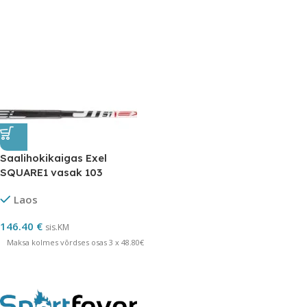
Saalihokikaigas Exel
SQUARE1 vasak 103
Laos
146.40
€
sis.KM
Maksa kolmes võrdses osas 3 x 48.80€