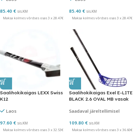
85.40
€
85.40
€
sis.KM
sis.KM
Maksa kolmes võrdses osas 3 x 28.47€
Maksa kolmes võrdses osas 3 x 28.47€
Saalihokikaigas LEXX Swiss
Saalihokikaigas Exel E-LITE
K12
BLACK 2.6 OVAL MB vasak
101
Laos
Saadaval järeltellimisel
97.60
€
109.80
€
sis.KM
sis.KM
Maksa kolmes võrdses osas 3 x 32.53€
Maksa kolmes võrdses osas 3 x 36.60€