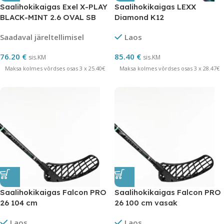
Saalihokikaigas Exel X-PLAY
Saalihokikaigas LEXX
BLACK-MINT 2.6 OVAL SB
Diamond K12
vasak 101
Saadaval järeltellimisel
Laos
76.20
€
85.40
€
sis.KM
sis.KM
Maksa kolmes võrdses osas 3 x 25.40€
Maksa kolmes võrdses osas 3 x 28.47€
Saalihokikaigas Falcon PRO
Saalihokikaigas Falcon PRO
26 104 cm
26 100 cm vasak
Laos
Laos