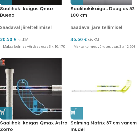
Saalihoki kaigas Qmax
Saalihokikaigas Douglas 32
Bueno
100 cm
Saadaval järeltellimisel
Saadaval järeltellimisel
30.50
€
36.60
€
sis.KM
sis.KM
Maksa kolmes võrdses osas 3 x 10.17€
Maksa kolmes võrdses osas 3 x 12.20€
Saalihoki kaigas Qmax Astro
Salming Matrix 87 cm vanem
Zorro
mudel