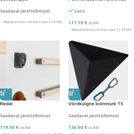
Saadaval järeltellimisel
Laos
Maksa kolmes võrdses osas 3 x 0.00€
117.10
€
sis.KM
Maksa kolmes võrdses osas 3 x 39.03€
Redel
Võrdkülgne kolmnurk T3
Saadaval järeltellimisel
Saadaval järeltellimisel
119.50
€
136.60
€
sis.KM
sis.KM