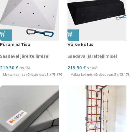
Püramiid Tisa
Väike katus
Saadaval järeltellimisel
Saadaval järeltellimisel
219.50
€
219.50
€
sis.KM
sis.KM
Maksa kolmes võrdses osas 3 x 73.17€
Maksa kolmes võrdses osas 3 x 73.17€