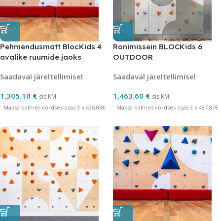
Pehmendusmatt BlocKids 4
Ronimissein BLOCKids 6
avalike ruumide jaoks
OUTDOOR
Saadaval järeltellimisel
Saadaval järeltellimisel
1,305.10
€
1,463.60
€
sis.KM
sis.KM
Maksa kolmes võrdses osas 3 x 435.03€
Maksa kolmes võrdses osas 3 x 487.87€