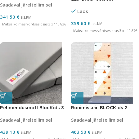
Saadaval järeltellimisel
Laos
341.50
€
sis.KM
359.60
€
sis.KM
Maksa kolmes võrdses osas 3 x 113.83€
Maksa kolmes võrdses osas 3 x 119.87€
Pehmendusmatt BlocKids 8
Ronimissein BLOCKids 2
Saadaval järeltellimisel
Saadaval järeltellimisel
439.10
€
463.50
€
sis.KM
sis.KM