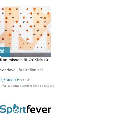
Ronimissein BLOCKids 10
Saadaval järeltellimisel
2,530.80
€
sis.KM
Maksa kolmes võrdses osas 3 x 843.60€