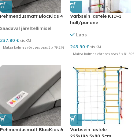
Pehmendusmatt BlocKids 4
Varbsein lastele KID-1
hall/punane
Saadaval järeltellimisel
Laos
237.80
€
sis.KM
243.90
€
sis.KM
Maksa kolmes võrdses osas 3 x 79.27€
Maksa kolmes võrdses osas 3 x 81.30€
Pehmendusmatt BlocKids 6
Varbsein lastele
223×196,5×80.5cm