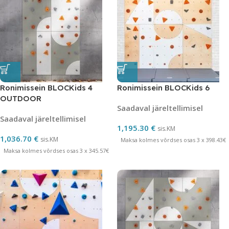
Ronimissein BLOCKids 4
Ronimissein BLOCKids 6
OUTDOOR
Saadaval järeltellimisel
Saadaval järeltellimisel
1,195.30
€
sis.KM
1,036.70
€
sis.KM
Maksa kolmes võrdses osas 3 x 398.43€
Maksa kolmes võrdses osas 3 x 345.57€