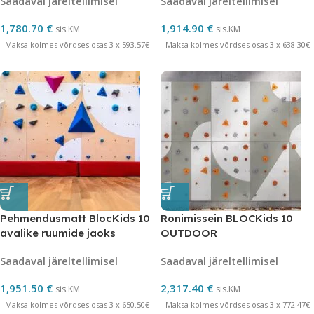
Saadaval järeltellimisel
Saadaval järeltellimisel
1,780.70
€
1,914.90
€
sis.KM
sis.KM
Maksa kolmes võrdses osas 3 x 593.57€
Maksa kolmes võrdses osas 3 x 638.30€
Pehmendusmatt BlocKids 10
Ronimissein BLOCKids 10
avalike ruumide jaoks
OUTDOOR
Saadaval järeltellimisel
Saadaval järeltellimisel
1,951.50
€
2,317.40
€
sis.KM
sis.KM
Maksa kolmes võrdses osas 3 x 650.50€
Maksa kolmes võrdses osas 3 x 772.47€