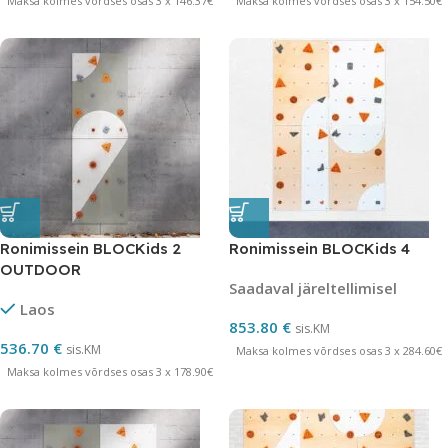
Maksa kolmes võrdses osas 3 x 146.37€
Maksa kolmes võrdses osas 3 x 154.50€
Ronimissein BLOCKids 2
Ronimissein BLOCKids 4
OUTDOOR
Saadaval järeltellimisel
Laos
853.80
€
sis.KM
536.70
€
sis.KM
Maksa kolmes võrdses osas 3 x 284.60€
Maksa kolmes võrdses osas 3 x 178.90€