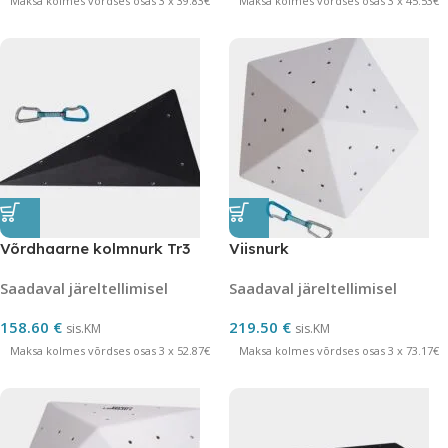
Maksa kolmes võrdses osas 3 x 39.83€
Maksa kolmes võrdses osas 3 x 45.53€
Võrdhaarne kolmnurk Tr3
Viisnurk
Saadaval järeltellimisel
Saadaval järeltellimisel
158.60
€
219.50
€
sis.KM
sis.KM
Maksa kolmes võrdses osas 3 x 52.87€
Maksa kolmes võrdses osas 3 x 73.17€