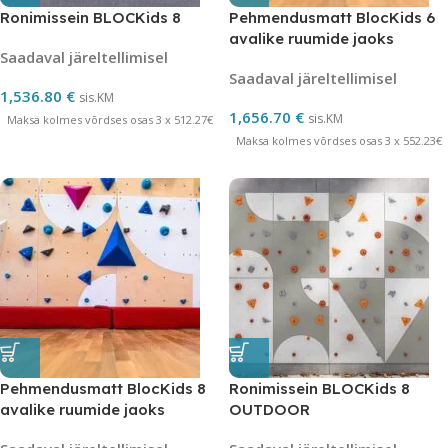
Ronimissein BLOCKids 8
Pehmendusmatt BlocKids 6
avalike ruumide jaoks
Saadaval järeltellimisel
Saadaval järeltellimisel
1,536.80
€
sis.KM
1,656.70
€
sis.KM
Maksa kolmes võrdses osas 3 x 512.27€
Maksa kolmes võrdses osas 3 x 552.23€
Pehmendusmatt BlocKids 8
Ronimissein BLOCKids 8
avalike ruumide jaoks
OUTDOOR