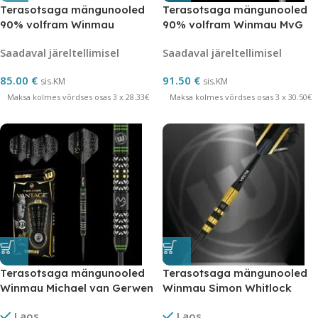
Terasotsaga mängunooled
Terasotsaga mängunooled
90% volfram Winmau
90% volfram Winmau MvG
Firestorm 28 grammi
Exact 23 grammi
Saadaval järeltellimisel
Saadaval järeltellimisel
85.00
€
91.50
€
sis.KM
sis.KM
Maksa kolmes võrdses osas 3 x 28.33€
Maksa kolmes võrdses osas 3 x 30.50€
Terasotsaga mängunooled
Terasotsaga mängunooled
Winmau Michael van Gerwen
Winmau Simon Whitlock
Vantage volfram
Dynamic Special Edition 21
Laos
Laos
grammi