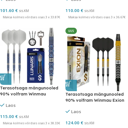
101.60
€
110.00
€
sis.KM
sis.KM
Maksa kolmes võrdses osas 3 x 33.87€
Maksa kolmes võrdses osas 3 x 36.67€
UUS
Terasotsaga mängunooled
90% volfram Winmau
Terasotsaga mängunooled
Lunaris Switch Point
90% volfram Winmau Exion
Laos
Parallel Switch Point
Laos
115.00
€
sis.KM
124.00
€
sis.KM
Maksa kolmes võrdses osas 3 x 38.33€