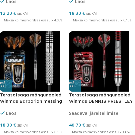
Laos
Laos
12.20
€
18.30
€
sis.KM
sis.KM
Maksa kolmes võrdses osas 3 x 4.07€
Maksa kolmes võrdses osas 3 x 6.10€
Terasotsaga mängunooled
Terasotsaga mängunooled
Winmau Barbarian messing
Winmau DENNIS PRIESTLEY
volfram 23 grammi
Laos
Saadaval järeltellimisel
18.30
€
40.70
€
sis.KM
sis.KM
Maksa kolmes võrdses osas 3 x 6.10€
Maksa kolmes võrdses osas 3 x 13.57€