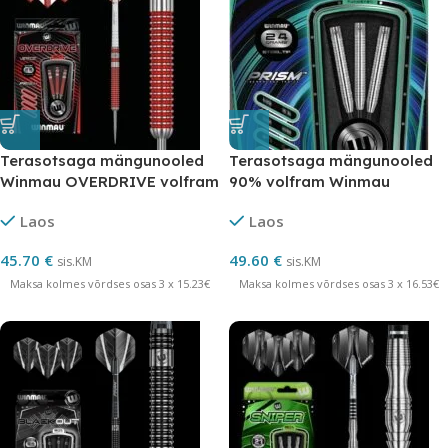
Terasotsaga mängunooled
Terasotsaga mängunooled
Winmau OVERDRIVE volfram
90% volfram Winmau
SABOTAGE
Laos
Laos
45.70
€
49.60
€
sis.KM
sis.KM
Maksa kolmes võrdses osas 3 x 15.23€
Maksa kolmes võrdses osas 3 x 16.53€