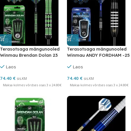
Terasotsaga mängunooled
Terasotsaga mängunooled
Winmau Brendan Dolan 23
Winmau ANDY FORDHAM -25
grammi 90 % volfram
grammi
Laos
Laos
74.40
€
74.40
€
sis.KM
sis.KM
Maksa kolmes võrdses osas 3 x 24.80€
Maksa kolmes võrdses osas 3 x 24.80€