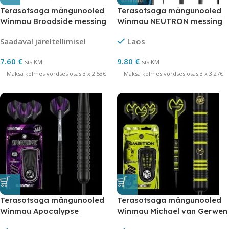
Terasotsaga mängunooled
Terasotsaga mängunooled
Winmau Broadside messing
Winmau NEUTRON messing
22 grammi
21 grammi
Saadaval järeltellimisel
Laos
7.60
€
9.80
€
sis.KM
sis.KM
Maksa kolmes võrdses osas 3 x 2.53€
Maksa kolmes võrdses osas 3 x 3.27€
Terasotsaga mängunooled
Terasotsaga mängunooled
Winmau Apocalypse
Winmau Michael van Gerwen
messing 21 grammi
– AMBITION messing