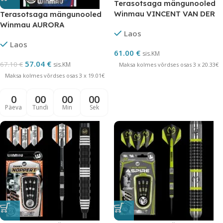
Terasotsaga mängunooled
Winmau VINCENT VAN DER
Terasotsaga mängunooled
VOORT volfram
Winmau AURORA
Laos
FOCHESATO 90% volfram 22
Laos
grammi
61.00
€
sis.KM
57.04
€
67.10
€
sis.KM
Maksa kolmes võrdses osas 3 x 20.33€
Maksa kolmes võrdses osas 3 x 19.01€
0
00
00
00
Päeva
Tundi
Min
Sek