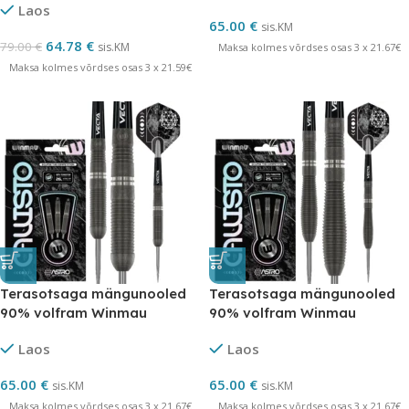
Laos
65.00
€
sis.KM
64.78
€
79.00
€
sis.KM
Maksa kolmes võrdses osas 3 x 21.67€
Maksa kolmes võrdses osas 3 x 21.59€
Terasotsaga mängunooled
Terasotsaga mängunooled
90% volfram Winmau
90% volfram Winmau
Callisto 03 26 grammi
Callisto 25 grammi
Laos
Laos
65.00
€
65.00
€
sis.KM
sis.KM
Maksa kolmes võrdses osas 3 x 21.67€
Maksa kolmes võrdses osas 3 x 21.67€