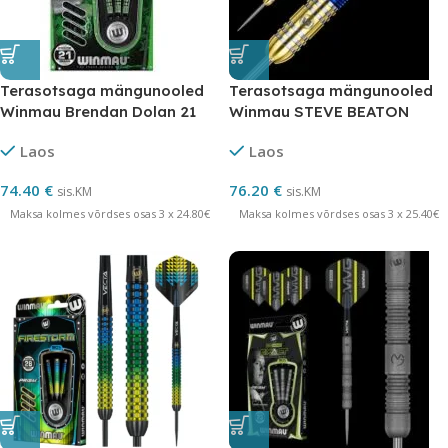
Terasotsaga mängunooled
Terasotsaga mängunooled
Winmau Brendan Dolan 21
Winmau STEVE BEATON
grammi 90 % volfram
volfram 22 grammi
Laos
Laos
74.40
€
76.20
€
sis.KM
sis.KM
Maksa kolmes võrdses osas 3 x 24.80€
Maksa kolmes võrdses osas 3 x 25.40€