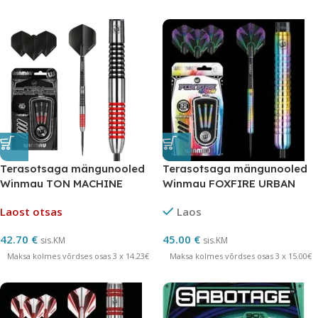
Terasotsaga mängunooled
Terasotsaga mängunooled
Winmau TON MACHINE
Winmau FOXFIRE URBAN
volfram
80% volfram
Laost otsas
Laos
42.70
€
45.00
€
sis.KM
sis.KM
Maksa kolmes võrdses osas 3 x 14.23€
Maksa kolmes võrdses osas 3 x 15.00€