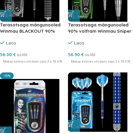
Terasotsaga mängunooled
Terasotsaga mängunooled
Winmau BLACKOUT 90%
90% volfram Winmau Sniper
volfrom
21 grammi
Laos
Laos
56.00
€
56.90
€
sis.KM
sis.KM
Maksa kolmes võrdses osas 3 x 18.67€
Maksa kolmes võrdses osas 3 x 18.97€
-15%