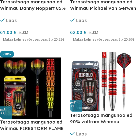
Terasotsaga mängunooled
Terasotsaga mängunooled
Winmau Danny Noppert 85%
Winmau Michael van Gerwen
volfram Pro-Series
ASPIRE volfram
Laos
Laos
61.00
€
62.00
€
sis.KM
sis.KM
Maksa kolmes võrdses osas 3 x 20.33€
Maksa kolmes võrdses osas 3 x 20.67€
-18%
Terasotsaga mängunooled
90% volfram Winmau
Terasotsaga mängunooled
DIABLO 28 grammi
Winmau FIRESTORM FLAME
Laos