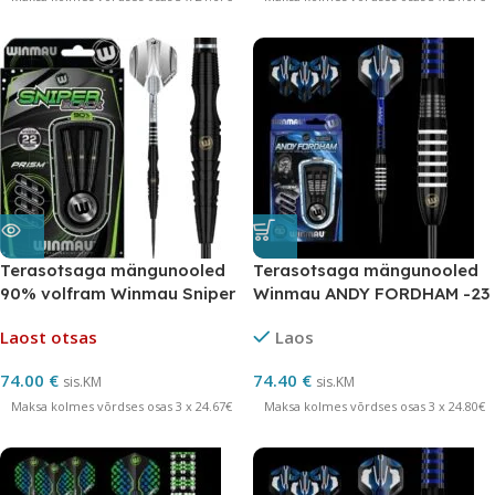
Terasotsaga mängunooled
Terasotsaga mängunooled
90% volfram Winmau Sniper
Winmau ANDY FORDHAM -23
BLACK 22 grammi
grammi
Laost otsas
Laos
74.00
€
74.40
€
sis.KM
sis.KM
Maksa kolmes võrdses osas 3 x 24.67€
Maksa kolmes võrdses osas 3 x 24.80€