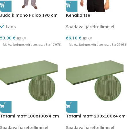
Judo kimono Falco 190 cm
Kehakaitse
Laos
Saadaval järeltellimisel
53.90
€
66.10
€
sis.KM
sis.KM
Maksa kolmes võrdses osas 3 x 17.97€
Maksa kolmes võrdses osas 3 x 22.03€
Tatami matt 100x100x4 cm
Tatami matt 200x100x4 cm
Saadaval järeltellimisel
Saadaval järeltellimisel