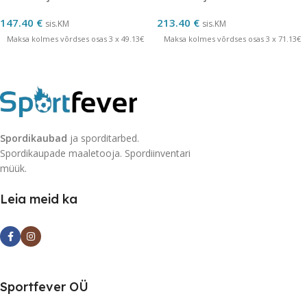
147.40
€
213.40
€
sis.KM
sis.KM
Maksa kolmes võrdses osas 3 x 49.13€
Maksa kolmes võrdses osas 3 x 71.13€
Spordikaubad
ja sporditarbed.
Spordikaupade maaletooja. Spordiinventari
müük.
Leia meid ka
Sportfever OÜ