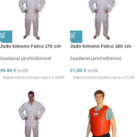
Judo kimono Falco 170 cm
Judo kimono Falco 180 cm
Saadaval järeltellimisel
Saadaval järeltellimisel
49.80
€
51.80
€
sis.KM
sis.KM
Maksa kolmes võrdses osas 3 x 16.60€
Maksa kolmes võrdses osas 3 x 17.27€