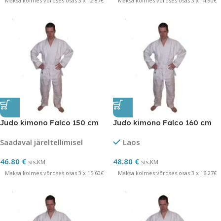
Maksa kolmes võrdses osas 3 x 12.87€
Maksa kolmes võrdses osas 3 x 14.90€
Judo kimono Falco 150 cm
Judo kimono Falco 160 cm
Saadaval järeltellimisel
Laos
46.80
€
48.80
€
sis.KM
sis.KM
Maksa kolmes võrdses osas 3 x 15.60€
Maksa kolmes võrdses osas 3 x 16.27€