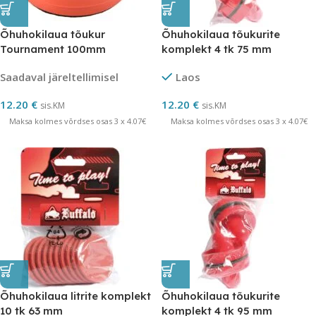
Õhuhokilaua tõukur
Õhuhokilaua tõukurite
Tournament 100mm
komplekt 4 tk 75 mm
Saadaval järeltellimisel
Laos
12.20
€
12.20
€
sis.KM
sis.KM
Maksa kolmes võrdses osas 3 x 4.07€
Maksa kolmes võrdses osas 3 x 4.07€
Õhuhokilaua litrite komplekt
Õhuhokilaua tõukurite
10 tk 63 mm
komplekt 4 tk 95 mm