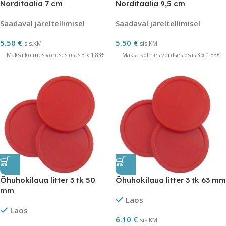
Norditaalia 7 cm
Norditaalia 9,5 cm
Saadaval järeltellimisel
Saadaval järeltellimisel
5.50
€
5.50
€
sis.KM
sis.KM
Maksa kolmes võrdses osas 3 x 1.83€
Maksa kolmes võrdses osas 3 x 1.83€
Õhuhokilaua litter 3 tk 50
Õhuhokilaua litter 3 tk 63 mm
mm
Laos
Laos
6.10
€
sis.KM