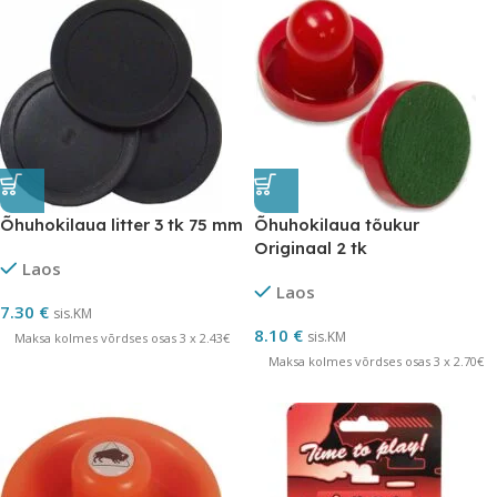
Õhuhokilaua litter 3 tk 75 mm
Õhuhokilaua tõukur
Originaal 2 tk
Laos
Laos
7.30
€
sis.KM
8.10
€
sis.KM
Maksa kolmes võrdses osas 3 x 2.43€
Maksa kolmes võrdses osas 3 x 2.70€