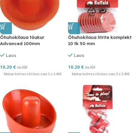
Õhuhokilaua tõukur
Õhuhokilaua litrite komplekt
Advanced 100mm
10 tk 50 mm
Laos
Laos
10.20
€
10.20
€
sis.KM
sis.KM
Maksa kolmes võrdses osas 3 x 3.40€
Maksa kolmes võrdses osas 3 x 3.40€