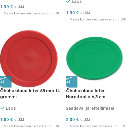
Laos
1.50
€
sis.KM
1.50
€
sis.KM
Maksa kolmes võrdses osas 3 x 0.50€
Maksa kolmes võrdses osas 3 x 0.50€
Õhuhokilaua litter 63 mm 14
Õhuhokilaua litter
grammi
Norditaalia 6,3 cm
Laos
Saadaval järeltellimisel
1.80
€
2.00
€
sis.KM
sis.KM
Maksa kolmes võrdses osas 3 x 0.60€
Maksa kolmes võrdses osas 3 x 0.67€