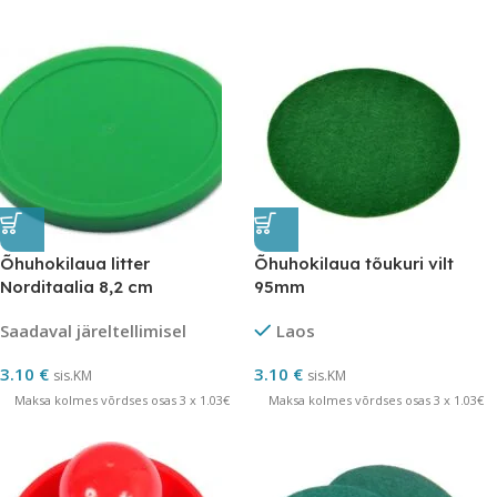
Õhuhokilaua litter
Õhuhokilaua tõukuri vilt
Norditaalia 8,2 cm
95mm
Saadaval järeltellimisel
Laos
3.10
€
3.10
€
sis.KM
sis.KM
Maksa kolmes võrdses osas 3 x 1.03€
Maksa kolmes võrdses osas 3 x 1.03€