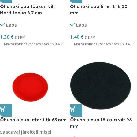
Õhuhokilaua tõukuri vilt
Õhuhokilaua litter 1 tk 50
Norditaalia 8,7 cm
mm
Laos
Laos
1.30
€
1.40
€
sis.KM
sis.KM
Maksa kolmes võrdses osas 3 x 0.43€
Maksa kolmes võrdses osas 3 x 0.47€
Õhuhokilaua litter 1 tk 63 mm
Õhuhokilaua tõukuri vilt 96
mm
Saadaval järeltellimisel