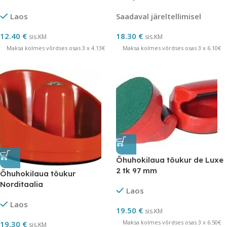
Laos
Saadaval järeltellimisel
12.40
€
18.30
€
sis.KM
sis.KM
Maksa kolmes võrdses osas 3 x 4.13€
Maksa kolmes võrdses osas 3 x 6.10€
Õhuhokilaua tõukur de Luxe
2 tk 97 mm
Õhuhokilaua tõukur
Norditaalia
Laos
Laos
19.50
€
sis.KM
Maksa kolmes võrdses osas 3 x 6.50€
19.30
€
sis.KM