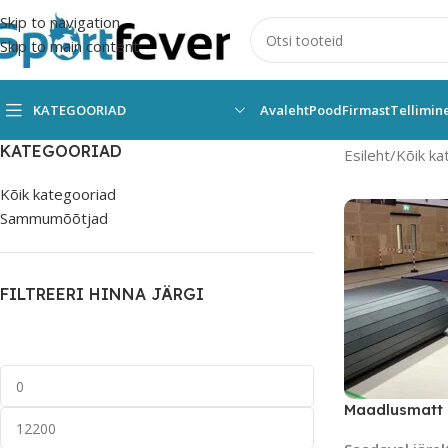
Skip to navigation
Skip to main content
KATEGOORIAD
Avaleht
Pood
Firmast
Tellimin
KATEGOORIAD
Esileht
Kõik ka
Kõik kategooriad
Sammumõõtjad
FILTREERI HINNA JÄRGI
Maadlusmatt