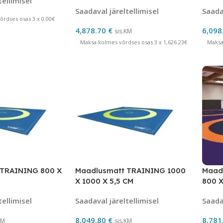
tellimisel
Saadaval järeltellimisel
Saadav
rdses osas 3 x 0.00€
4,878.70
€
6,098
sis.KM
Maksa kolmes võrdses osas 3 x 1,626.23€
Maksa
 TRAINING 800 X
Maadlusmatt TRAINING 1000
Maad
X 1000 X 5,5 CM
800 X
tellimisel
Saadaval järeltellimisel
Saadav
8,049.80
€
8,781
KM
sis.KM