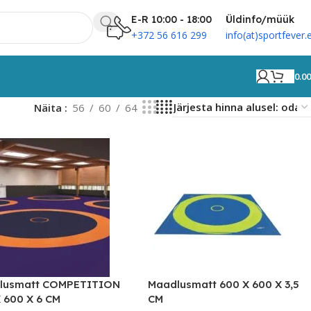
E-R 10:00 - 18:00
Üldinfo/müük
+372 56 616 299
info(at)sportfever.
0.0
Näita
56
60
64
lusmatt COMPETITION
Maadlusmatt 600 X 600 X 3,5
 600 X 6 CM
CM