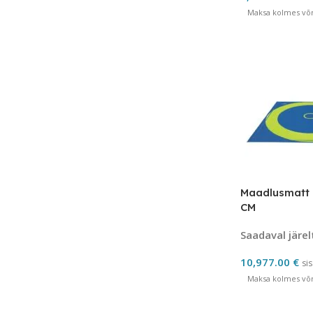
Maksa kolmes võrd
Maadlusmatt 
CM
Saadaval järel
10,977.00
€
si
Maksa kolmes võrd