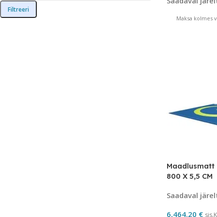
Saadaval järel
Filtreeri
Maksa kolmes võ
Maadlusmatt
800 X 5,5 CM
Saadaval järel
6,464.20
€
sis.