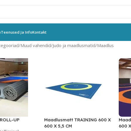
e
Teenused Ja Info
Kontakt
tegooriad
Muud vahendid
Judo ja maadlusmatid
Maadlus
 ROLL-UP
Maadlusmatt TRAINING 600 X
Maad
600 X 5,5 CM
600 X