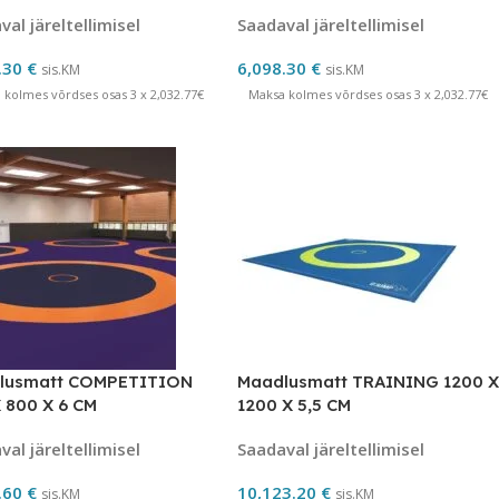
al järeltellimisel
Saadaval järeltellimisel
.30
€
6,098.30
€
sis.KM
sis.KM
 kolmes võrdses osas 3 x 2,032.77€
Maksa kolmes võrdses osas 3 x 2,032.77€
lusmatt COMPETITION
Maadlusmatt TRAINING 1200 X
 800 X 6 CM
1200 X 5,5 CM
al järeltellimisel
Saadaval järeltellimisel
.60
€
10,123.20
€
sis.KM
sis.KM