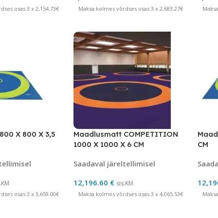
ses osas 3 x 2,154.73€
Maksa kolmes võrdses osas 3 x 2,683.27€
Maksa
800 X 800 X 3,5
Maadlusmatt COMPETITION
Maadl
1000 X 1000 X 6 CM
CM
tellimisel
Saadaval järeltellimisel
Saadav
12,196.60
€
12,19
s.KM
sis.KM
ses osas 3 x 3,659.00€
Maksa kolmes võrdses osas 3 x 4,065.53€
Maksa