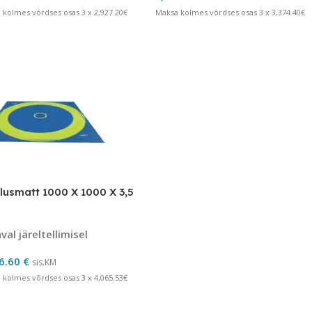
 kolmes võrdses osas 3 x 2,927.20€
Maksa kolmes võrdses osas 3 x 3,374.40€
usmatt 1000 X 1000 X 3,5
al järeltellimisel
6.60
€
sis.KM
 kolmes võrdses osas 3 x 4,065.53€