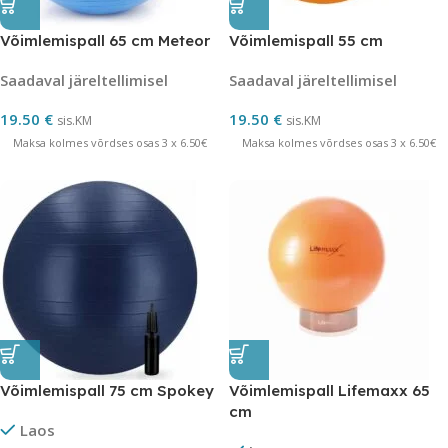
Võimlemispall 65 cm Meteor
Võimlemispall 55 cm
Saadaval järeltellimisel
Saadaval järeltellimisel
19.50
€
19.50
€
sis.KM
sis.KM
Maksa kolmes võrdses osas 3 x 6.50€
Maksa kolmes võrdses osas 3 x 6.50€
Võimlemispall 75 cm Spokey
Võimlemispall Lifemaxx 65
cm
Laos