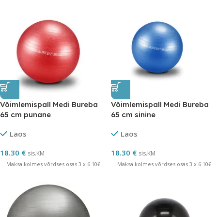
Võimlemispall Medi Bureba
Võimlemispall Medi Bureba
65 cm punane
65 cm sinine
Laos
Laos
18.30
€
18.30
€
sis.KM
sis.KM
Maksa kolmes võrdses osas 3 x 6.10€
Maksa kolmes võrdses osas 3 x 6.10€