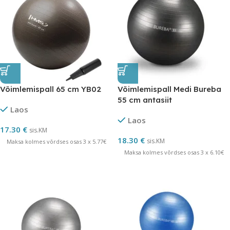
Võimlemispall 65 cm YB02
Võimlemispall Medi Bureba
55 cm antasiit
Laos
Laos
17.30
€
sis.KM
18.30
€
sis.KM
Maksa kolmes võrdses osas 3 x 5.77€
Maksa kolmes võrdses osas 3 x 6.10€