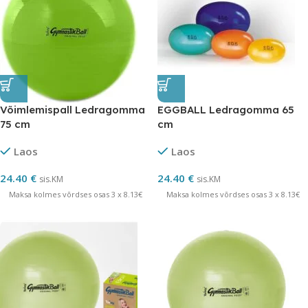
Võimlemispall Ledragomma
EGGBALL Ledragomma 65
75 cm
cm
Laos
Laos
24.40
€
24.40
€
sis.KM
sis.KM
Maksa kolmes võrdses osas 3 x 8.13€
Maksa kolmes võrdses osas 3 x 8.13€