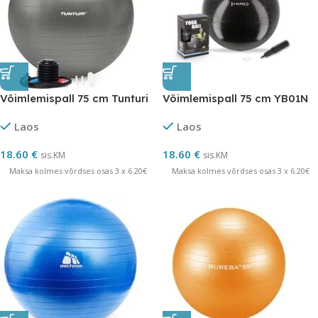
Võimlemispall 75 cm Tunturi
Võimlemispall 75 cm YB01N
Laos
Laos
18.60
€
18.60
€
sis.KM
sis.KM
Maksa kolmes võrdses osas 3 x 6.20€
Maksa kolmes võrdses osas 3 x 6.20€