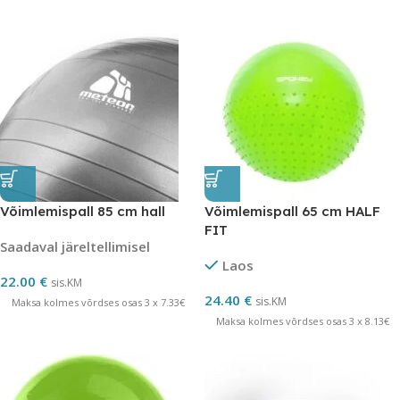
Võimlemispall 85 cm hall
Võimlemispall 65 cm HALF
FIT
Saadaval järeltellimisel
Laos
22.00
€
sis.KM
24.40
€
sis.KM
Maksa kolmes võrdses osas 3 x 7.33€
Maksa kolmes võrdses osas 3 x 8.13€