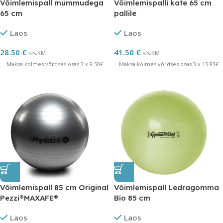
Võimlemispall mummudega
Võimlemispalli kate 65 cm
65 cm
pallile
Laos
Laos
28.50
€
41.50
€
sis.KM
sis.KM
Maksa kolmes võrdses osas 3 x 9.50€
Maksa kolmes võrdses osas 3 x 13.83€
Võimlemispall 85 cm Original
Võimlemispall Ledragomma
Pezzi®MAXAFE®
Bio 85 cm
Laos
Laos