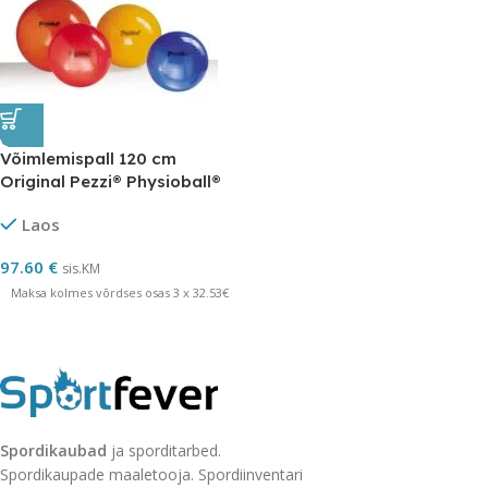
Võimlemispall 120 cm
Original Pezzi® Physioball®
Standard orants
Laos
97.60
€
sis.KM
Maksa kolmes võrdses osas 3 x 32.53€
Spordikaubad
ja sporditarbed.
Spordikaupade maaletooja. Spordiinventari