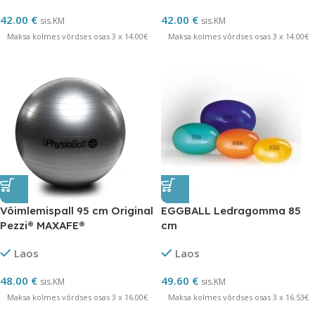
42.00
€
42.00
€
sis.KM
sis.KM
Maksa kolmes võrdses osas 3 x 14.00€
Maksa kolmes võrdses osas 3 x 14.00€
Võimlemispall 95 cm Original
EGGBALL Ledragomma 85
Pezzi® MAXAFE®
cm
Laos
Laos
48.00
€
49.60
€
sis.KM
sis.KM
Maksa kolmes võrdses osas 3 x 16.00€
Maksa kolmes võrdses osas 3 x 16.53€