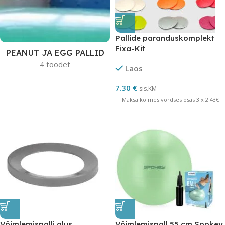
Pallide paranduskomplekt
Fixa-Kit
PEANUT JA EGG PALLID
4 toodet
Laos
7.30
€
sis.KM
Maksa kolmes võrdses osas 3 x 2.43€
Võimlemispalli alus
Võimlemispall 55 cm Spokey