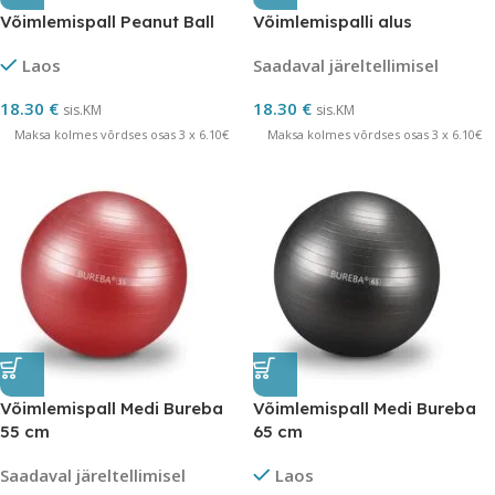
Võimlemispall Peanut Ball
Võimlemispalli alus
Laos
Saadaval järeltellimisel
18.30
€
18.30
€
sis.KM
sis.KM
Maksa kolmes võrdses osas 3 x 6.10€
Maksa kolmes võrdses osas 3 x 6.10€
Võimlemispall Medi Bureba
Võimlemispall Medi Bureba
55 cm
65 cm
Saadaval järeltellimisel
Laos