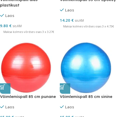
plastikust
Laos
Laos
14.20
€
sis.KM
9.80
€
sis.KM
Maksa kolmes võrdses osas 3 x 4.73€
Maksa kolmes võrdses osas 3 x 3.27€
Võimlemispall 85 cm punane
Võimlemispall 85 cm sinine
Laos
Laos