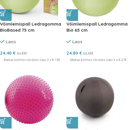
Võimlemispall Ledragomma
Võimlemispall Ledragomma
BioBased 75 cm
Bio 65 cm
Laos
Laos
24.40
€
24.80
€
sis.KM
sis.KM
Maksa kolmes võrdses osas 3 x 8.13€
Maksa kolmes võrdses osas 3 x 8.27€