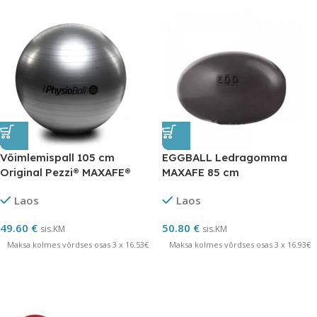
Võimlemispall 105 cm
EGGBALL Ledragomma
Original Pezzi® MAXAFE®
MAXAFE 85 cm
Laos
Laos
49.60
€
50.80
€
sis.KM
sis.KM
Maksa kolmes võrdses osas 3 x 16.53€
Maksa kolmes võrdses osas 3 x 16.93€