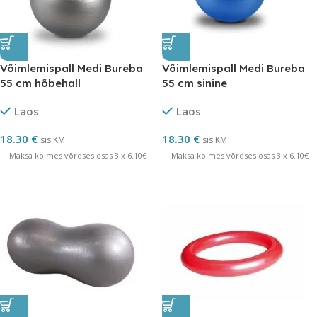
Võimlemispall Medi Bureba
Võimlemispall Medi Bureba
55 cm hõbehall
55 cm sinine
Laos
Laos
18.30
€
18.30
€
sis.KM
sis.KM
Maksa kolmes võrdses osas 3 x 6.10€
Maksa kolmes võrdses osas 3 x 6.10€