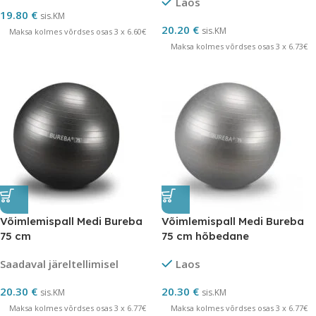
Laos
19.80
€
sis.KM
20.20
€
sis.KM
Maksa kolmes võrdses osas 3 x 6.60€
Maksa kolmes võrdses osas 3 x 6.73€
Võimlemispall Medi Bureba
Võimlemispall Medi Bureba
75 cm
75 cm hõbedane
Saadaval järeltellimisel
Laos
20.30
€
20.30
€
sis.KM
sis.KM
Maksa kolmes võrdses osas 3 x 6.77€
Maksa kolmes võrdses osas 3 x 6.77€