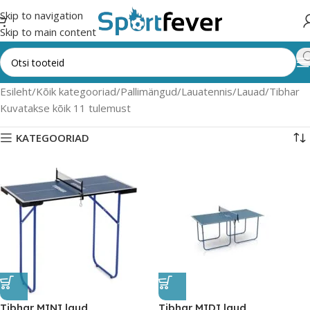
Skip to navigation
Skip to main content
Esileht
Kõik kategooriad
Pallimängud
Lauatennis
Lauad
Tibhar
Kuvatakse kõik 11 tulemust
KATEGOORIAD
Tibhar MINI laud
Tibhar MIDI laud