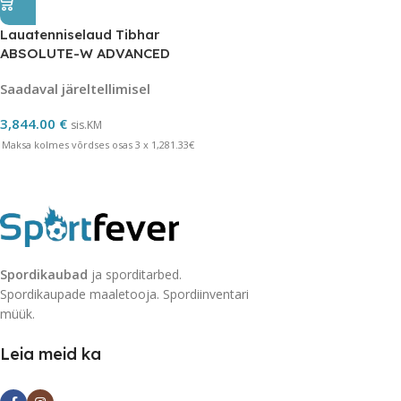
Lauatenniselaud Tibhar
ABSOLUTE-W ADVANCED
Saadaval järeltellimisel
3,844.00
€
sis.KM
Maksa kolmes võrdses osas 3 x 1,281.33€
Spordikaubad
ja sporditarbed.
Spordikaupade maaletooja. Spordiinventari
müük.
Leia meid ka