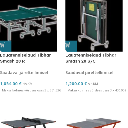
Lauatenniselaud Tibhar
Lauatenniselaud Tibhar
Smash 28 R
Smash 28 S/C
Saadaval järeltellimisel
Saadaval järeltellimisel
1,054.00
€
1,200.00
€
sis.KM
sis.KM
Maksa kolmes võrdses osas 3 x 351.33€
Maksa kolmes võrdses osas 3 x 400.00€