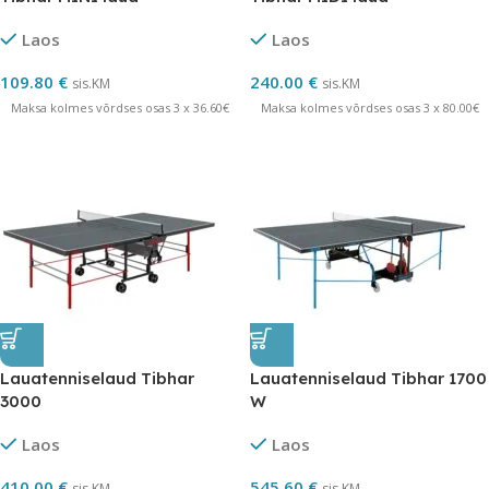
Laos
Laos
109.80
€
240.00
€
sis.KM
sis.KM
Maksa kolmes võrdses osas 3 x 36.60€
Maksa kolmes võrdses osas 3 x 80.00€
Lauatenniselaud Tibhar
Lauatenniselaud Tibhar 1700
3000
W
Laos
Laos
410.00
€
545.60
€
sis.KM
sis.KM