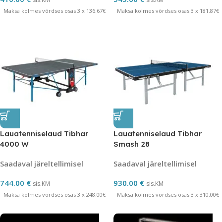
Maksa kolmes võrdses osas 3 x 136.67€
Maksa kolmes võrdses osas 3 x 181.87€
Lauatenniselaud Tibhar
Lauatenniselaud Tibhar
4000 W
Smash 28
Saadaval järeltellimisel
Saadaval järeltellimisel
744.00
€
930.00
€
sis.KM
sis.KM
Maksa kolmes võrdses osas 3 x 248.00€
Maksa kolmes võrdses osas 3 x 310.00€