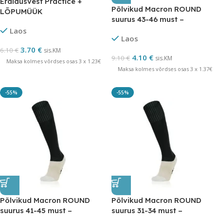
Eraldusvest Practice +
Põlvikud Macron ROUND
LÕPUMÜÜK
suurus 43-46 must –
LÕPUMÜÜK
Laos
Laos
3.70
€
6.10
€
sis.KM
4.10
€
9.10
€
sis.KM
Maksa kolmes võrdses osas 3 x 1.23€
Maksa kolmes võrdses osas 3 x 1.37€
-55%
-55%
Põlvikud Macron ROUND
Põlvikud Macron ROUND
suurus 41-45 must –
suurus 31-34 must –