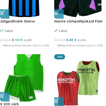
Jalgpallisärk Iberia
Naiste võrkpallipüksid Flair
Laos
Laos
8.10
€
8.80
€
27.40
€
22.10
€
sis.KM
sis.KM
Maksa kolmes võrdses osas 3 x 2.70€
Maksa kolmes võrdses osas 3 x 2.93€
-40%
X 200 särk