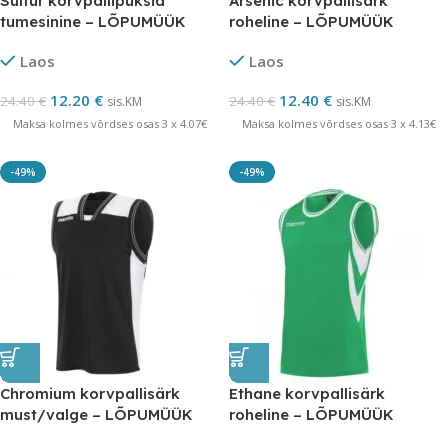
Sulfur korvpallipüksid
Arsenic korvpallisärk
tumesinine – LÕPUMÜÜK
roheline – LÕPUMÜÜK
Laos
Laos
12.20
€
12.40
€
24.40
€
24.40
€
sis.KM
sis.KM
Maksa kolmes võrdses osas 3 x 4.07€
Maksa kolmes võrdses osas 3 x 4.13€
-49%
-49%
Chromium korvpallisärk
Ethane korvpallisärk
must/valge – LÕPUMÜÜK
roheline – LÕPUMÜÜK