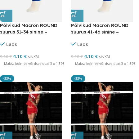
Põlvikud Macron ROUND
Põlvikud Macron ROUND
suurus 31-34 sinine –
suurus 41-46 sinine –
LÕPUMÜÜK
LÕPUMÜÜK
Laos
Laos
4.10
€
4.10
€
9.10
€
9.10
€
sis.KM
sis.KM
Maksa kolmes võrdses osas 3 x 1.37€
Maksa kolmes võrdses osas 3 x 1.37€
-33%
-33%