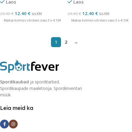
Laos
Laos
12.40
€
12.40
€
24.40
€
24.40
€
sis.KM
sis.KM
Maksa kolmes võrdses osas 3 x 4.13€
Maksa kolmes võrdses osas 3 x 4.13€
1
2
→
Spordikaubad
ja sporditarbed.
Spordikaupade maaletooja. Spordiinventari
müük.
Leia meid ka