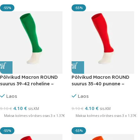
-55%
-55%
Põlvikud Macron ROUND
Põlvikud Macron ROUND
suurus 39-42 roheline –
suurus 35-40 punane –
LÕPUMÜÜK
LÕPUMÜÜK
Laos
Laos
4.10
€
4.10
€
9.10
€
9.10
€
sis.KM
sis.KM
Maksa kolmes võrdses osas 3 x 1.37€
Maksa kolmes võrdses osas 3 x 1.37€
-55%
-55%