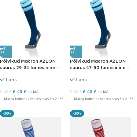
Põlvikud Macron AZLON
Põlvikud Macron AZLON
suurus 29-34 tumesinine –
suurus 47-50 tumesinine –
LÕPUMÜÜK
LÕPUMÜÜK
Laos
Laos
6.40
€
6.40
€
9.20
€
9.20
€
sis.KM
sis.KM
Maksa kolmes võrdses osas 3 x 2.13€
Maksa kolmes võrdses osas 3 x 2.13€
-30%
-30%