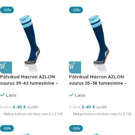
-30%
-30%
Põlvikud Macron AZLON
Põlvikud Macron AZLON
suurus 39-42 tumesinine –
suurus 35-38 tumesinine –
LÕPUMÜÜK
LÕPUMÜÜK
Laos
Laos
6.40
€
6.40
€
9.20
€
9.20
€
sis.KM
sis.KM
Maksa kolmes võrdses osas 3 x 2.13€
Maksa kolmes võrdses osas 3 x 2.13€
-30%
-30%