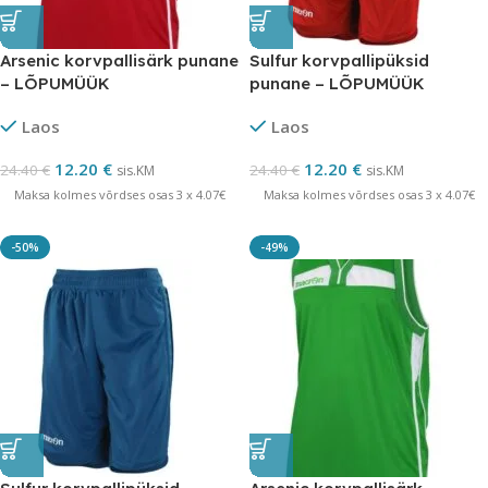
Arsenic korvpallisärk punane
Sulfur korvpallipüksid
– LÕPUMÜÜK
punane – LÕPUMÜÜK
Laos
Laos
12.20
€
12.20
€
24.40
€
24.40
€
sis.KM
sis.KM
Maksa kolmes võrdses osas 3 x 4.07€
Maksa kolmes võrdses osas 3 x 4.07€
-50%
-49%