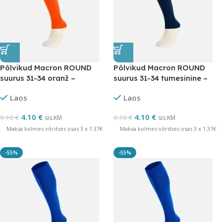
Põlvikud Macron ROUND
Põlvikud Macron ROUND
suurus 31-34 oranž –
suurus 31-34 tumesinine –
LÕPUMÜÜK
LÕPUMÜÜK
Laos
Laos
4.10
€
4.10
€
9.10
€
9.10
€
sis.KM
sis.KM
Maksa kolmes võrdses osas 3 x 1.37€
Maksa kolmes võrdses osas 3 x 1.37€
-55%
-55%