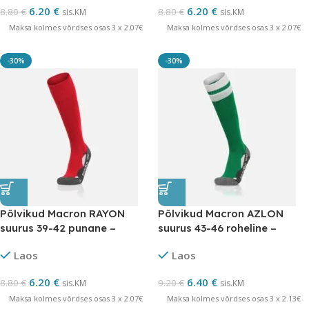
6.20
€
6.20
€
8.80
€
8.80
€
sis.KM
sis.KM
Maksa kolmes võrdses osas 3 x 2.07€
Maksa kolmes võrdses osas 3 x 2.07€
-30%
-30%
Põlvikud Macron RAYON
Põlvikud Macron AZLON
suurus 39-42 punane –
suurus 43-46 roheline –
LÕPUMÜÜK
LÕPUMÜÜK
Laos
Laos
6.20
€
6.40
€
8.80
€
9.20
€
sis.KM
sis.KM
Maksa kolmes võrdses osas 3 x 2.07€
Maksa kolmes võrdses osas 3 x 2.13€