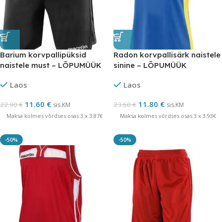
Barium korvpallipüksid
Radon korvpallisärk naistele
naistele must – LÕPUMÜÜK
sinine – LÕPUMÜÜK
Laos
Laos
11.60
€
11.80
€
22.90
€
23.60
€
sis.KM
sis.KM
Maksa kolmes võrdses osas 3 x 3.87€
Maksa kolmes võrdses osas 3 x 3.93€
-50%
-50%