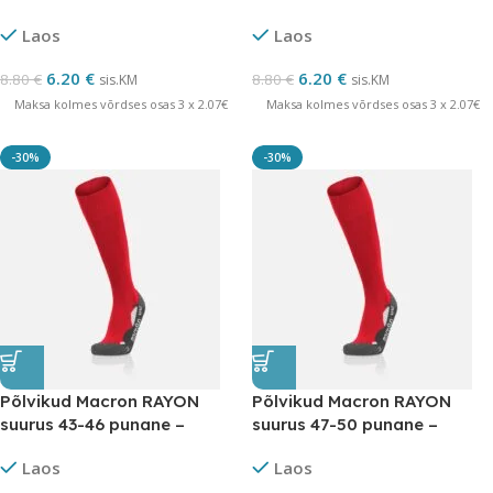
LÕPUMÜÜK
LÕPUMÜÜK
Laos
Laos
6.20
€
6.20
€
8.80
€
8.80
€
sis.KM
sis.KM
Maksa kolmes võrdses osas 3 x 2.07€
Maksa kolmes võrdses osas 3 x 2.07€
-30%
-30%
Põlvikud Macron RAYON
Põlvikud Macron RAYON
suurus 43-46 punane –
suurus 47-50 punane –
LÕPUMÜÜK
LÕPUMÜÜK
Laos
Laos