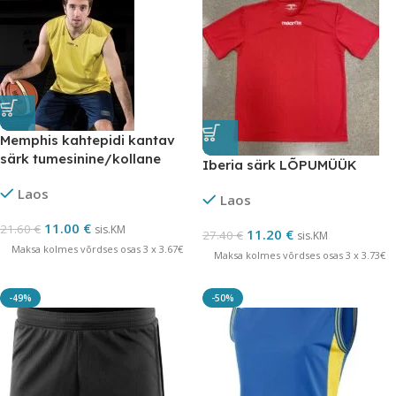
Memphis kahtepidi kantav
särk tumesinine/kollane
Iberia särk LÕPUMÜÜK
lõpumüük
Laos
Laos
11.00
€
21.60
€
sis.KM
11.20
€
27.40
€
sis.KM
Maksa kolmes võrdses osas 3 x 3.67€
Maksa kolmes võrdses osas 3 x 3.73€
-49%
-50%