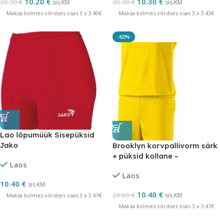
10.20
€
10.30
€
20.30
€
20.30
€
sis.KM
sis.KM
Maksa kolmes võrdses osas 3 x 3.40€
Maksa kolmes võrdses osas 3 x 3.43€
-60%
Lao lõpumüük Sisepüksid
Jako
Brooklyn korvpallivorm särk
+ püksid kollane –
Laos
LÕPUMÜÜK
Laos
10.40
€
sis.KM
10.40
€
26.00
€
sis.KM
Maksa kolmes võrdses osas 3 x 3.47€
Maksa kolmes võrdses osas 3 x 3.47€