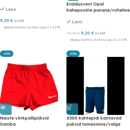
Eraldusvest Opal
Laos
kahepoolne punane/roheline
LÕPUMÜÜK
9.20
€
sis.KM
Laos
Maksa kolmes võrdses osas 3 x 3.07€
9.20
€
15.30
€
sis.KM
Maksa kolmes võrdses osas 3 x 3.07€
-50%
-50%
Naiste võrkpallipüksid
X300 kahtepidi kantavad
Samba
püksid tumesinine/valge