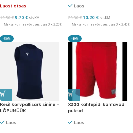
Laost otsas
Laos
9.70
€
10.20
€
19.50
€
20.30
€
sis.KM
sis.KM
Maksa kolmes võrdses osas 3 x 3.23€
Maksa kolmes võrdses osas 3 x 3.40€
-50%
-49%
Kesil korvpallisärk sinine –
X300 kahtepidi kantavad
LÕPUMÜÜK
püksid
Laos
Laos