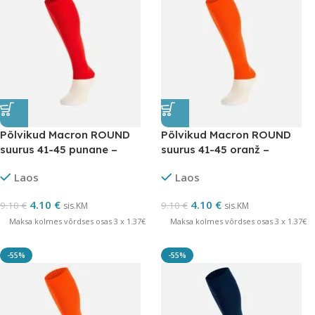
Põlvikud Macron ROUND
Põlvikud Macron ROUND
suurus 41-45 punane –
suurus 41-45 oranž –
LÕPUMÜÜK
LÕPUMÜÜK
Laos
Laos
4.10
€
4.10
€
9.10
€
9.10
€
sis.KM
sis.KM
Maksa kolmes võrdses osas 3 x 1.37€
Maksa kolmes võrdses osas 3 x 1.37€
-55%
-55%