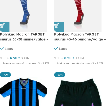
Põlvikud Macron TARGET
Põlvikud Macron TARGET
suurus 35-38 sinine/valge –
suurus 43-46 punane/valge –
LÕPUMÜÜK
LÕPUMÜÜK
Laos
Laos
6.50
€
6.50
€
9.30
€
9.30
€
sis.KM
sis.KM
Maksa kolmes võrdses osas 3 x 2.17€
Maksa kolmes võrdses osas 3 x 2.17€
-70%
-60%