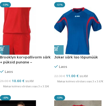
-59%
-51%
Brooklyn korvpallivorm särk
Joker särk lao lõpumüük
+ püksid punane –
Laos
LÕPUMÜÜK
Laos
11.00
€
22.30
€
sis.KM
10.60
€
26.00
€
sis.KM
Maksa kolmes võrdses osas 3 x 3.67€
Maksa kolmes võrdses osas 3 x 3.53€
-49%
-59%