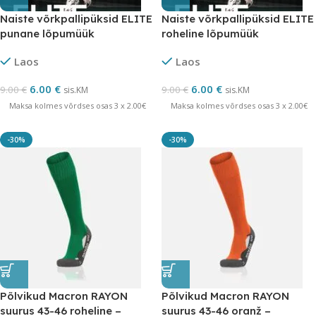
Naiste võrkpallipüksid ELITE
Naiste võrkpallipüksid ELITE
punane lõpumüük
roheline lõpumüük
Laos
Laos
6.00
€
6.00
€
9.00
€
9.00
€
sis.KM
sis.KM
Maksa kolmes võrdses osas 3 x 2.00€
Maksa kolmes võrdses osas 3 x 2.00€
-30%
-30%
Põlvikud Macron RAYON
Põlvikud Macron RAYON
suurus 43-46 roheline –
suurus 43-46 oranž –