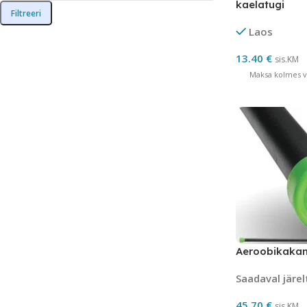
kaelatugi
Filtreeri
Laos
13.40
€
sis.KM
Maksa kolmes võ
Aeroobikakan
Saadaval järel
45.70
€
sis.KM