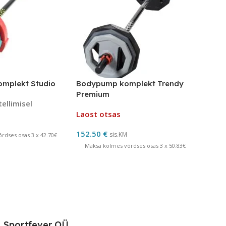
mplekt Studio
Bodypump komplekt Trendy
Premium
tellimisel
Laost otsas
152.50
€
sis.KM
rdses osas 3 x 42.70€
Maksa kolmes võrdses osas 3 x 50.83€
Sportfever OÜ