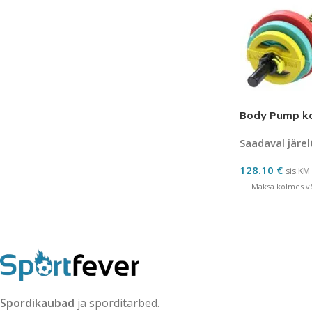
Body Pump ko
Saadaval järel
128.10
€
sis.KM
Maksa kolmes võ
Spordikaubad
ja sporditarbed.