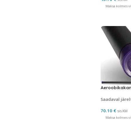
Maksa kolmes võ
Aeroobikakan
Saadaval järel
70.10
€
sis.KM
Maksa kolmes võ