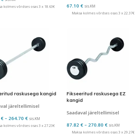
67.10
€
sis.KM
a kolmes võrdses osas 3 x 18.63€
Maksa kolmes võrdses osas 3 x 22.37€
eritud raskusega kangid
Fikseeritud raskusega EZ
kangid
al järeltellimisel
Saadaval järeltellimisel
0
€
–
264.70
€
sis.KM
87.82
€
–
270.80
€
sis.KM
a kolmes võrdses osas 3 x 27.23€
Maksa kolmes võrdses osas 3 x 29.27€