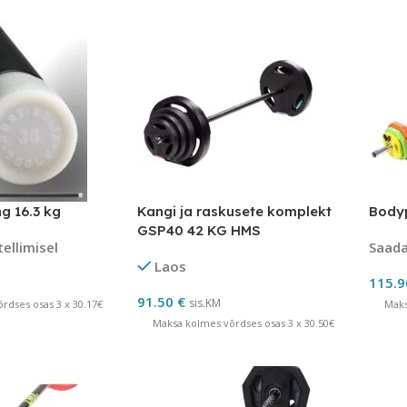
g 16.3 kg
Kangi ja raskusete komplekt
Body
GSP40 42 KG HMS
tellimisel
Saadav
Laos
115.
91.50
€
sis.KM
rdses osas 3 x 30.17€
Maks
Maksa kolmes võrdses osas 3 x 30.50€