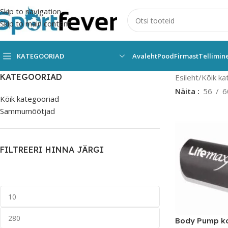
Skip to navigation
Skip to main content
KATEGOORIAD
Avaleht
Pood
Firmast
Tellimin
KATEGOORIAD
Esileht
Kõik ka
Näita
56
6
Kõik kategooriad
Sammumõõtjad
FILTREERI HINNA JÄRGI
Body Pump ko