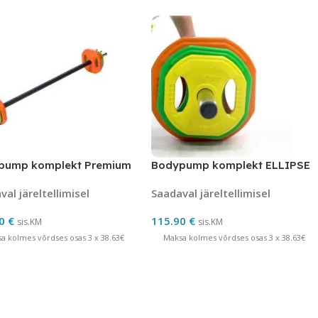
pump komplekt Premium
Bodypump komplekt ELLIPSE
al järeltellimisel
Saadaval järeltellimisel
90
€
115.90
€
sis.KM
sis.KM
a kolmes võrdses osas 3 x 38.63€
Maksa kolmes võrdses osas 3 x 38.63€