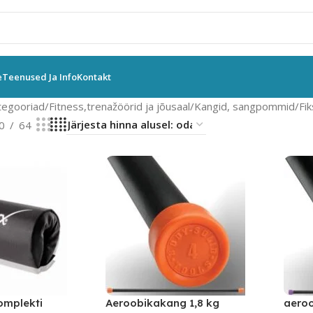
e
Teenused Ja Info
Kontakt
tegooriad
Fitness,trenažöörid ja jõusaal
Kangid, sangpommid
Fi
0
64
mplekti
Aeroobikakang 1,8 kg
aeroo