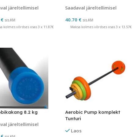
al järeltellimisel
Saadaval järeltellimisel
0
€
40.70
€
sis.KM
sis.KM
a kolmes võrdses osas 3 x 11.87€
Maksa kolmes võrdses osas 3 x 13.57€
bikakang 8.2 kg
Aerobic Pump komplekt
Tunturi
al järeltellimisel
Laos
0
€
sis.KM