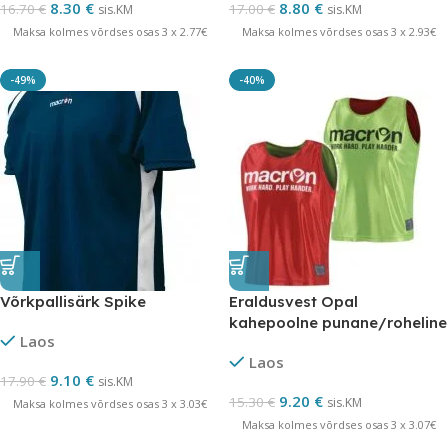
8.30
€
8.80
€
16.70
€
17.00
€
sis.KM
sis.KM
Maksa kolmes võrdses osas 3 x 2.77€
Maksa kolmes võrdses osas 3 x 2.93€
-49%
-40%
Võrkpallisärk Spike
Eraldusvest Opal
kahepoolne punane/roheline
Laos
LÕPUMÜÜK
Laos
9.10
€
17.90
€
sis.KM
9.20
€
15.30
€
sis.KM
Maksa kolmes võrdses osas 3 x 3.03€
Maksa kolmes võrdses osas 3 x 3.07€