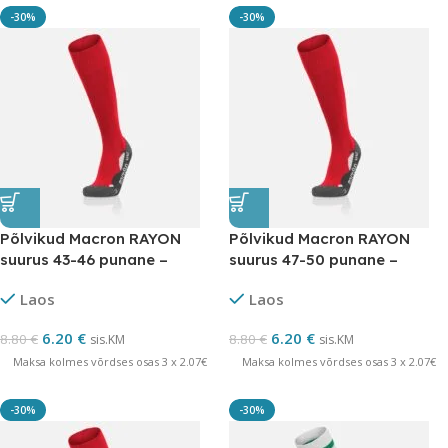
-30%
-30%
Põlvikud Macron RAYON
Põlvikud Macron RAYON
suurus 43-46 punane –
suurus 47-50 punane –
LÕPUMÜÜK
LÕPUMÜÜK
Laos
Laos
6.20
€
6.20
€
8.80
€
8.80
€
sis.KM
sis.KM
Maksa kolmes võrdses osas 3 x 2.07€
Maksa kolmes võrdses osas 3 x 2.07€
-30%
-30%