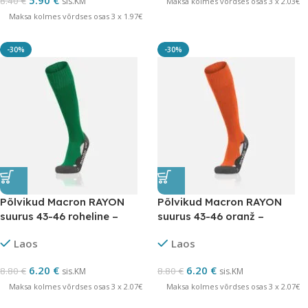
5.90
€
8.40
€
sis.KM
Maksa kolmes võrdses osas 3 x 2.03€
Maksa kolmes võrdses osas 3 x 1.97€
-30%
-30%
Põlvikud Macron RAYON
Põlvikud Macron RAYON
suurus 43-46 roheline –
suurus 43-46 oranž –
LÕPUMÜÜK
LÕPUMÜÜK
Laos
Laos
6.20
€
6.20
€
8.80
€
8.80
€
sis.KM
sis.KM
Maksa kolmes võrdses osas 3 x 2.07€
Maksa kolmes võrdses osas 3 x 2.07€