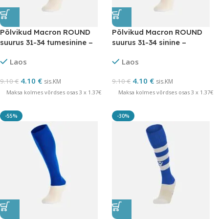
Põlvikud Macron ROUND
Põlvikud Macron ROUND
suurus 31-34 tumesinine –
suurus 31-34 sinine –
LÕPUMÜÜK
LÕPUMÜÜK
Laos
Laos
4.10
€
4.10
€
9.10
€
9.10
€
sis.KM
sis.KM
Maksa kolmes võrdses osas 3 x 1.37€
Maksa kolmes võrdses osas 3 x 1.37€
-55%
-30%