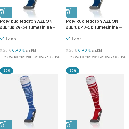
Põlvikud Macron AZLON
Põlvikud Macron AZLON
suurus 29-34 tumesinine –
suurus 47-50 tumesinine –
LÕPUMÜÜK
LÕPUMÜÜK
Laos
Laos
6.40
€
6.40
€
9.20
€
9.20
€
sis.KM
sis.KM
Maksa kolmes võrdses osas 3 x 2.13€
Maksa kolmes võrdses osas 3 x 2.13€
-30%
-30%