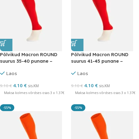
Põlvikud Macron ROUND
Põlvikud Macron ROUND
suurus 35-40 punane –
suurus 41-45 punane –
LÕPUMÜÜK
LÕPUMÜÜK
Laos
Laos
4.10
€
4.10
€
9.10
€
9.10
€
sis.KM
sis.KM
Maksa kolmes võrdses osas 3 x 1.37€
Maksa kolmes võrdses osas 3 x 1.37€
-55%
-55%