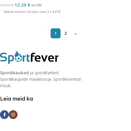
12.20
€
24.40
€
sis.KM
Maksa kolmes võrdses osas 3 x 4.07€
1
2
→
Spordikaubad
ja sporditarbed.
Spordikaupade maaletooja. Spordiinventari
müük.
Leia meid ka