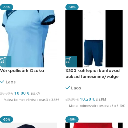
-50%
-50%
Võrkpallisärk Osaka
X300 kahtepidi kantavad
püksid tumesinine/valge
Laos
Laos
10.00
€
20.00
€
sis.KM
10.20
€
20.30
€
sis.KM
Maksa kolmes võrdses osas 3 x 3.33€
Maksa kolmes võrdses osas 3 x 3.40€
-50%
-49%