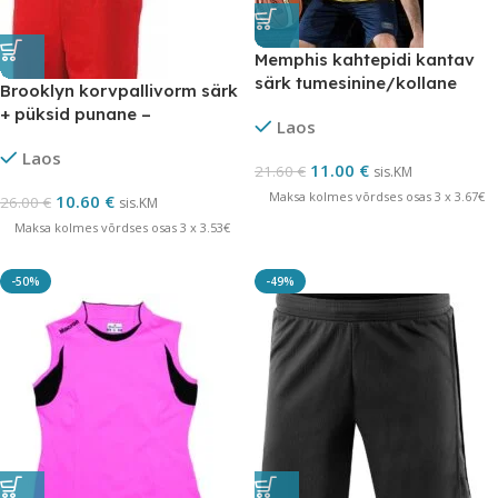
Memphis kahtepidi kantav
särk tumesinine/kollane
Brooklyn korvpallivorm särk
lõpumüük
+ püksid punane –
Laos
LÕPUMÜÜK
Laos
11.00
€
21.60
€
sis.KM
Maksa kolmes võrdses osas 3 x 3.67€
10.60
€
26.00
€
sis.KM
Maksa kolmes võrdses osas 3 x 3.53€
-50%
-49%