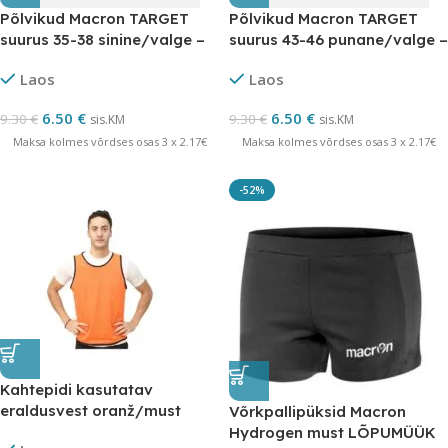
Põlvikud Macron TARGET
Põlvikud Macron TARGET
suurus 35-38 sinine/valge –
suurus 43-46 punane/valge –
LÕPUMÜÜK
LÕPUMÜÜK
Laos
Laos
6.50
€
6.50
€
9.30
€
9.30
€
sis.KM
sis.KM
Maksa kolmes võrdses osas 3 x 2.17€
Maksa kolmes võrdses osas 3 x 2.17€
-52%
Kahtepidi kasutatav
eraldusvest oranž/must
Võrkpallipüksid Macron
SENIOR
Hydrogen must LÕPUMÜÜK