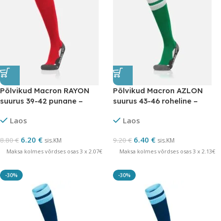
Põlvikud Macron RAYON
Põlvikud Macron AZLON
suurus 39-42 punane –
suurus 43-46 roheline –
LÕPUMÜÜK
LÕPUMÜÜK
Laos
Laos
6.20
€
6.40
€
8.80
€
9.20
€
sis.KM
sis.KM
Maksa kolmes võrdses osas 3 x 2.07€
Maksa kolmes võrdses osas 3 x 2.13€
-30%
-30%