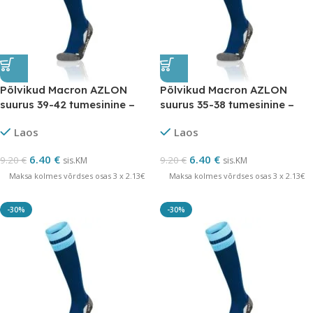
Põlvikud Macron AZLON
Põlvikud Macron AZLON
suurus 39-42 tumesinine –
suurus 35-38 tumesinine –
LÕPUMÜÜK
LÕPUMÜÜK
Laos
Laos
6.40
€
6.40
€
9.20
€
9.20
€
sis.KM
sis.KM
Maksa kolmes võrdses osas 3 x 2.13€
Maksa kolmes võrdses osas 3 x 2.13€
-30%
-30%