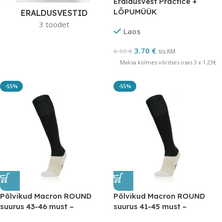
Eraldusvest Practice +
LÕPUMÜÜK
ERALDUSVESTID
3 toodet
Laos
3.70
€
6.10
€
sis.KM
Maksa kolmes võrdses osas 3 x 1.23€
-55%
-55%
Põlvikud Macron ROUND
Põlvikud Macron ROUND
suurus 43-46 must –
suurus 41-45 must –
LÕPUMÜÜK
LÕPUMÜÜK