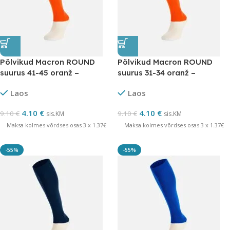
Põlvikud Macron ROUND
Põlvikud Macron ROUND
suurus 41-45 oranž –
suurus 31-34 oranž –
LÕPUMÜÜK
LÕPUMÜÜK
Laos
Laos
4.10
€
4.10
€
9.10
€
9.10
€
sis.KM
sis.KM
Maksa kolmes võrdses osas 3 x 1.37€
Maksa kolmes võrdses osas 3 x 1.37€
-55%
-55%