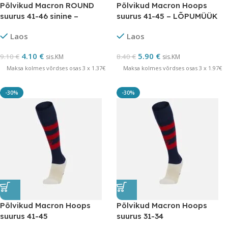
Põlvikud Macron ROUND
Põlvikud Macron Hoops
suurus 41-46 sinine –
suurus 41-45 – LÕPUMÜÜK
LÕPUMÜÜK
Laos
Laos
4.10
€
5.90
€
9.10
€
8.40
€
sis.KM
sis.KM
Maksa kolmes võrdses osas 3 x 1.37€
Maksa kolmes võrdses osas 3 x 1.97€
-30%
-30%
Põlvikud Macron Hoops
Põlvikud Macron Hoops
suurus 41-45
suurus 31-34
tumesinine/punane –
tumesinine/punane –