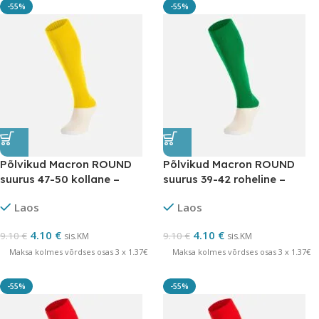
-55%
-55%
Põlvikud Macron ROUND
Põlvikud Macron ROUND
suurus 47-50 kollane –
suurus 39-42 roheline –
LÕPUMÜÜK
LÕPUMÜÜK
Laos
Laos
4.10
€
4.10
€
9.10
€
9.10
€
sis.KM
sis.KM
Maksa kolmes võrdses osas 3 x 1.37€
Maksa kolmes võrdses osas 3 x 1.37€
-55%
-55%