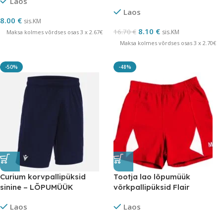
Laos
Laos
8.00
€
sis.KM
8.10
€
16.70
€
sis.KM
Maksa kolmes võrdses osas 3 x 2.67€
Maksa kolmes võrdses osas 3 x 2.70€
-50%
-48%
Curium korvpallipüksid
Tootja lao lõpumüük
sinine – LÕPUMÜÜK
võrkpallipüksid Flair
Laos
Laos