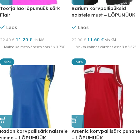
Tootja lao lõpumüük särk
Barium korvpallipüksid
Flair
naistele must – LÕPUMÜÜK
Laos
Laos
11.20
€
11.60
€
22.40
€
22.90
€
sis.KM
sis.KM
Maksa kolmes võrdses osas 3 x 3.73€
Maksa kolmes võrdses osas 3 x 3.87€
-50%
-50%
Radon korvpallisärk naistele
Arsenic korvpallisärk punane
sinine – LÕPUMÜÜK
– LÕPUMÜÜK