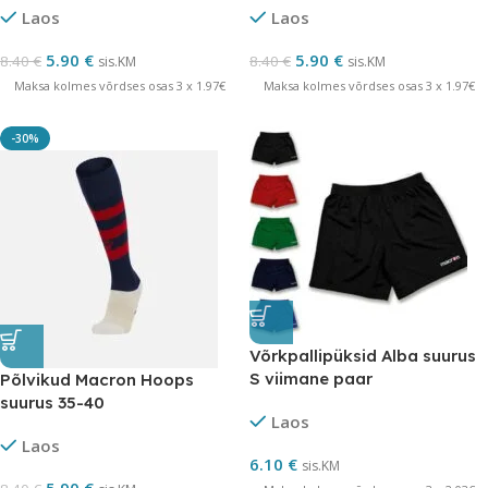
Laos
Laos
LÕPUMÜÜK
LÕPUMÜÜK
5.90
€
5.90
€
8.40
€
8.40
€
sis.KM
sis.KM
Maksa kolmes võrdses osas 3 x 1.97€
Maksa kolmes võrdses osas 3 x 1.97€
-30%
Võrkpallipüksid Alba suurus
S viimane paar
Põlvikud Macron Hoops
suurus 35-40
Laos
tumesinine/punane –
Laos
LÕPUMÜÜK
6.10
€
sis.KM