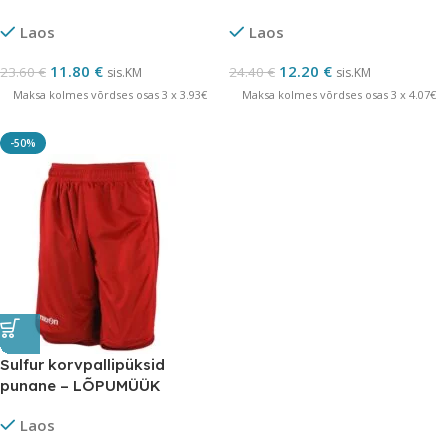
Laos
Laos
11.80
€
12.20
€
23.60
€
24.40
€
sis.KM
sis.KM
Maksa kolmes võrdses osas 3 x 3.93€
Maksa kolmes võrdses osas 3 x 4.07€
-50%
Sulfur korvpallipüksid
punane – LÕPUMÜÜK
Laos