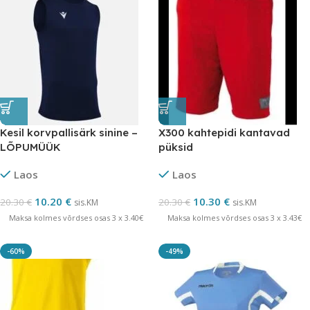
Kesil korvpallisärk sinine –
X300 kahtepidi kantavad
LÕPUMÜÜK
püksid
Laos
Laos
10.20
€
10.30
€
20.30
€
20.30
€
sis.KM
sis.KM
Maksa kolmes võrdses osas 3 x 3.40€
Maksa kolmes võrdses osas 3 x 3.43€
-60%
-49%