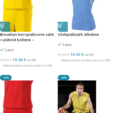
Brooklyn korvpallivorm särk
Võrkpallisärk Alkaline
+ püksid kollane –
Laos
LÕPUMÜÜK
Laos
10.50
€
20.60
€
sis.KM
10.40
€
26.00
€
sis.KM
Maksa kolmes võrdses osas 3 x 3.50€
Maksa kolmes võrdses osas 3 x 3.47€
-59%
-49%