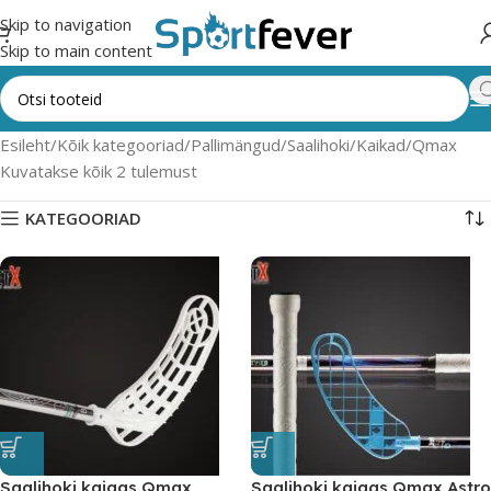
Skip to navigation
Skip to main content
Esileht
Kõik kategooriad
Pallimängud
Saalihoki
Kaikad
Qmax
Kuvatakse kõik 2 tulemust
KATEGOORIAD
Saalihoki kaigas Qmax
Saalihoki kaigas Qmax Astro