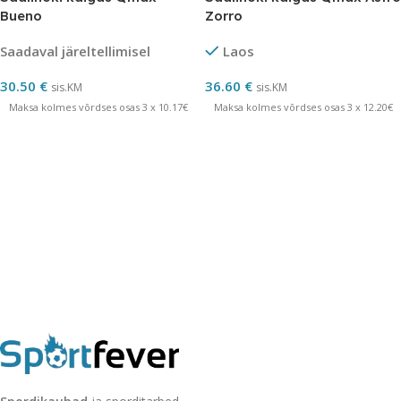
Bueno
Zorro
Saadaval järeltellimisel
Laos
30.50
€
36.60
€
sis.KM
sis.KM
Maksa kolmes võrdses osas 3 x 10.17€
Maksa kolmes võrdses osas 3 x 12.20€