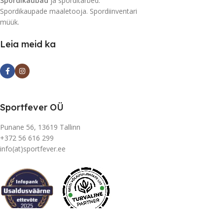
Spordikaubad
ja sporditarbed.
Spordikaupade maaletooja. Spordiinventari
müük.
Leia meid ka
Sportfever OÜ
Punane 56, 13619 Tallinn
+372 56 616 299
info(at)sportfever.ee