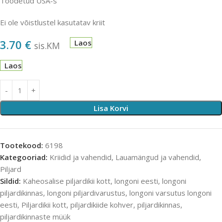
Toodetud USA-s
Ei ole võistlustel kasutatav kriit
3.70
€
Laos
sis.KM
Laos
Lisa Korvi
Tootekood:
6198
Kategooriad:
Kriidid ja vahendid
,
Lauamängud ja vahendid
,
Piljard
Sildid:
Kaheosalise piljardikii kott
,
longoni eesti
,
longoni
piljardikinnas
,
longoni piljardivarustus
,
longoni varsutus longoni
eesti
,
Piljardikii kott
,
piljardikiide kohver
,
piljardikinnas
,
piljardikinnaste müük