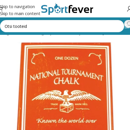
Skip to navigation
Skip to main content
kategooriad
Lauamängud ja vahendid
Piljard
Kriidid ja vahendid