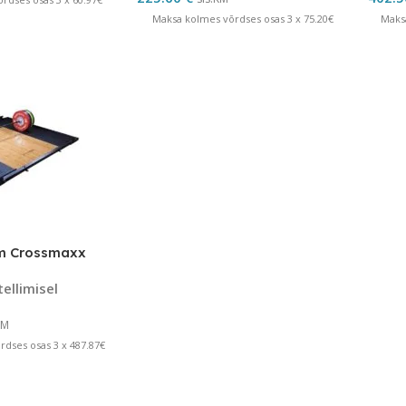
Maksa kolmes võrdses osas 3 x 75.20€
Maks
m Crossmaxx
tellimisel
KM
dses osas 3 x 487.87€