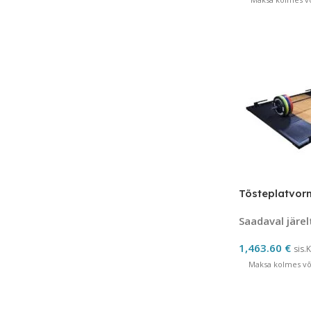
Tõsteplatvor
Saadaval järel
1,463.60
€
sis.
Maksa kolmes võr