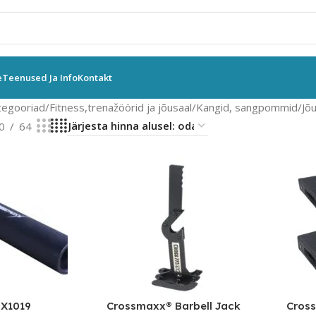
e
Teenused Ja Info
Kontakt
tegooriad
Fitness,trenažöörid ja jõusaal
Kangid, sangpommid
Jõu
0
64
X1019
Crossmaxx® Barbell Jack
Cros