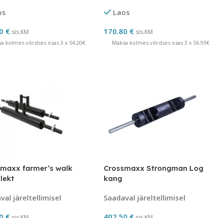
os
Laos
60
€
170.80
€
sis.KM
sis.KM
a kolmes võrdses osas 3 x 54.20€
Maksa kolmes võrdses osas 3 x 56.93€
maxx farmer’s walk
Crossmaxx Strongman Log
lekt
kang
al järeltellimisel
Saadaval järeltellimisel
50
€
402.50
€
sis.KM
sis.KM