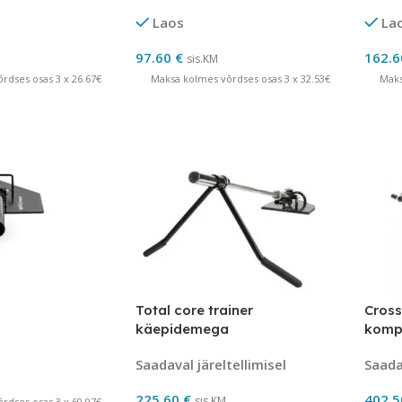
Laos
La
97.60
€
162.
sis.KM
rdses osas 3 x 26.67€
Maksa kolmes võrdses osas 3 x 32.53€
Maks
Total core trainer
Cross
käepidemega
komp
Saadaval järeltellimisel
Saadav
225.60
€
402.
sis.KM
rdses osas 3 x 60.97€