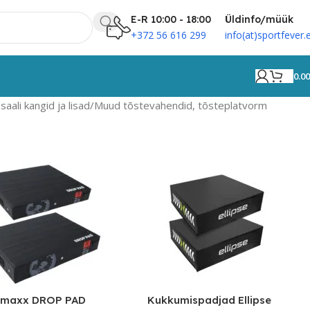
E-R 10:00 - 18:00
Üldinfo/müük
+372 56 616 299
info(at)sportfever.
0.0
saali kangid ja lisad
Muud tõstevahendid, tõsteplatvorm
smaxx DROP PAD
Kukkumispadjad Ellipse