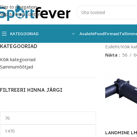
Skip to navigation
Skip to main content
KATEGOORIAD
Avaleht
Pood
Firmast
Tellimin
KATEGOORIAD
Esileht
Kõik ka
Näita
56
6
Kõik kategooriad
Sammumõõtjad
FILTREERI HINNA JÄRGI
LANDMINE LM