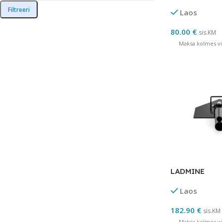
Filtreeri
Laos
80.00
€
sis.KM
Maksa kolmes võ
LADMINE
Laos
182.90
€
sis.KM
Maksa kolmes võ