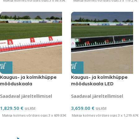
Maksa kolmes võrdses osas 3 x 98.93€
Maksa kolmes võrdses osas 3 x 119.27€
Kaugus- ja kolmikhüppe
Kaugus- ja kolmikhüppe
mõõduskaala
mõõduskaala LED
Saadaval järeltellimisel
Saadaval järeltellimisel
1,829.50
€
3,659.00
€
sis.KM
sis.KM
Maksa kolmes võrdses osas 3 x 609.83€
Maksa kolmes võrdses osas 3 x 1,219.67€