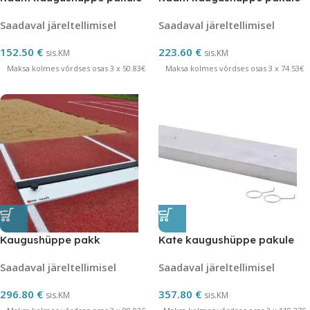
Saadaval järeltellimisel
Saadaval järeltellimisel
152.50
€
223.60
€
sis.KM
sis.KM
Maksa kolmes võrdses osas 3 x 50.83€
Maksa kolmes võrdses osas 3 x 74.53€
Kaugushüppe pakk
Kate kaugushüppe pakule
Saadaval järeltellimisel
Saadaval järeltellimisel
296.80
€
357.80
€
sis.KM
sis.KM