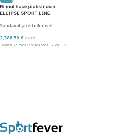
Rinnalihase plokkmasin
ELLIPSE SPORT LINE
Saadaval järeltellimisel
2,388.50
€
sis.KM
Maksa kolmes võrdses osas 3 x 796.17€